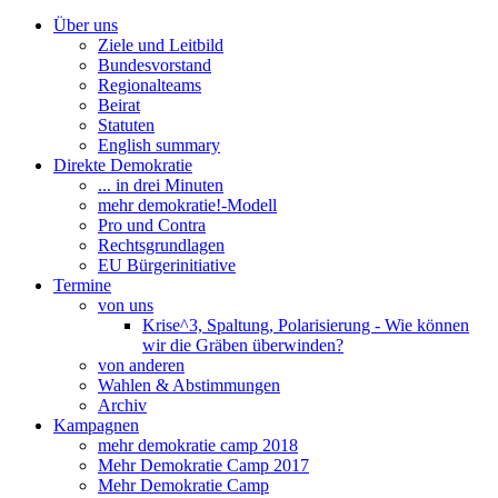
Über uns
Ziele und Leitbild
Bundesvorstand
Regionalteams
Beirat
Statuten
English summary
Direkte Demokratie
... in drei Minuten
mehr demokratie!-Modell
Pro und Contra
Rechtsgrundlagen
EU Bürgerinitiative
Termine
von uns
Krise^3, Spaltung, Polarisierung - Wie können
wir die Gräben überwinden?
von anderen
Wahlen & Abstimmungen
Archiv
Kampagnen
mehr demokratie camp 2018
Mehr Demokratie Camp 2017
Mehr Demokratie Camp