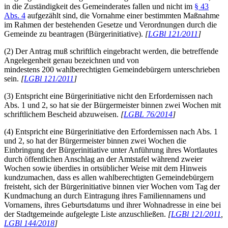
in die Zuständigkeit des Gemeinderates fallen und nicht im
§ 43
Abs. 4
aufgezählt sind, die Vornahme einer bestimmten Maßnahme
im Rahmen der bestehenden Gesetze und Verordnungen durch die
Gemeinde zu beantragen (Bürgerinitiative).
[
LGBl 121/2011
]
(2) Der Antrag muß schriftlich eingebracht werden, die betreffende
Angelegenheit genau bezeichnen und von
mindestens 200 wahlberechtigten Gemeindebürgern unterschrieben
sein.
[
LGBl 121/2011
]
(3) Entspricht eine Bürgerinitiative nicht den Erfordernissen nach
Abs. 1 und 2, so hat sie der Bürgermeister binnen zwei Wochen mit
schriftlichem Bescheid abzuweisen.
[
LGBL 76/2014
]
(4) Entspricht eine Bürgerinitiative den Erfordernissen nach Abs. 1
und 2, so hat der Bürgermeister binnen zwei Wochen die
Einbringung der Bürgerinitiative unter Anführung ihres Wortlautes
durch öffentlichen Anschlag an der Amtstafel während zweier
Wochen sowie überdies in ortsüblicher Weise mit dem Hinweis
kundzumachen, dass es allen wahlberechtigten Gemeindebürgern
freisteht, sich der Bürgerinitiative binnen vier Wochen vom Tag der
Kundmachung an durch Eintragung ihres Familiennamens und
Vornamens, ihres Geburtsdatums und ihrer Wohnadresse in eine bei
der Stadtgemeinde aufgelegte Liste anzuschließen.
[
LGBl 121/2011
,
LGBl 144/2018
]