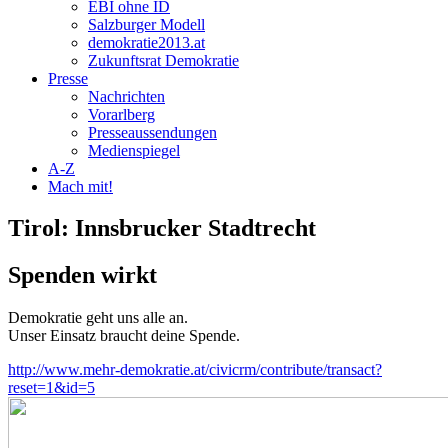
EBI ohne ID
Salzburger Modell
demokratie2013.at
Zukunftsrat Demokratie
Presse
Nachrichten
Vorarlberg
Presseaussendungen
Medienspiegel
A-Z
Mach mit!
Tirol: Innsbrucker Stadtrecht
Spenden wirkt
Demokratie geht uns alle an.
Unser Einsatz braucht deine Spende.
http://www.mehr-demokratie.at/civicrm/contribute/transact?
reset=1&id=5