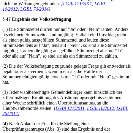
nicht an Weisungen gebunden.
[
LGBl 121/2011
,
LGBl
10/2012
,
LGBL 76/2014
]
§ 47 Ergebnis der Volksbefragung
(1) Die Stimmzettel dürfen nur auf "Ja" oder "Nein" lauten. Anders
bezeichnete Stimmzettel sind ungültig. Enthält ein Umschlag mehr
als einen gültig ausgefüllten Stimmzettel und lauten diese
Stimmzettel teils auf "Ja", teils auf "Nein", so sind alle Stimmzettel
ungültig. Lauten die gültig ausgefüllten Stimmzettel alle auf "Ja"
oder alle auf "Nein", so sind sie als ein Stimmzettel zu zählen.
(2) Die der Volksbefragung zugrunde gelegte Frage gilt entweder als
bejaht oder als verneint, wenn mehr als die Hälfte der
Stimmberechtigten gültig jeweils mit "Ja" oder mit "Nein" gestimmt
hat.
(3) Jeder wahlberechtigte Gemeindebürger kann hinsichtlich der
ziffernmäßigen Ermittlung des Abstimmungsergebnisses binnen
einer Woche schriftlich einen Überprüfungsantrag an die
Hauptwahlbehörde stellen.
[
LGBl 121/2011
,
LGBl 10/2012
,
LGBL
76/2014
]
(4) Nach Ablauf der Frist für die Stellung eines
Überprüfungsantrages (Abs. 3) sind das Ergebnis und der