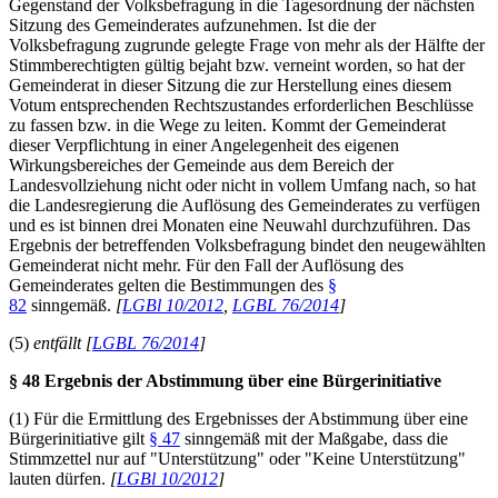
Gegenstand der Volksbefragung in die Tagesordnung der nächsten
Sitzung des Gemeinderates aufzunehmen. Ist die der
Volksbefragung zugrunde gelegte Frage von mehr als der Hälfte der
Stimmberechtigten gültig bejaht bzw. verneint worden, so hat der
Gemeinderat in dieser Sitzung die zur Herstellung eines diesem
Votum entsprechenden Rechtszustandes erforderlichen Beschlüsse
zu fassen bzw. in die Wege zu leiten. Kommt der Gemeinderat
dieser Verpflichtung in einer Angelegenheit des eigenen
Wirkungsbereiches der Gemeinde aus dem Bereich der
Landesvollziehung nicht oder nicht in vollem Umfang nach, so hat
die Landesregierung die Auflösung des Gemeinderates zu verfügen
und es ist binnen drei Monaten eine Neuwahl durchzuführen. Das
Ergebnis der betreffenden Volksbefragung bindet den neugewählten
Gemeinderat nicht mehr. Für den Fall der Auflösung des
Gemeinderates gelten die Bestimmungen des
§
82
sinngemäß.
[
LGBl 10/2012
,
LGBL 76/2014
]
(5)
entfällt [
LGBL 76/2014
]
§ 48 Ergebnis der Abstimmung über eine Bürgerinitiative
(1) Für die Ermittlung des Ergebnisses der Abstimmung über eine
Bürgerinitiative gilt
§ 47
sinngemäß mit der Maßgabe, dass die
Stimmzettel nur auf "Unterstützung" oder "Keine Unterstützung"
lauten dürfen.
[
LGBl 10/2012
]