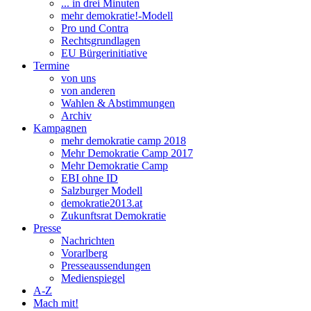
... in drei Minuten
mehr demokratie!-Modell
Pro und Contra
Rechtsgrundlagen
EU Bürgerinitiative
Termine
von uns
von anderen
Wahlen & Abstimmungen
Archiv
Kampagnen
mehr demokratie camp 2018
Mehr Demokratie Camp 2017
Mehr Demokratie Camp
EBI ohne ID
Salzburger Modell
demokratie2013.at
Zukunftsrat Demokratie
Presse
Nachrichten
Vorarlberg
Presseaussendungen
Medienspiegel
A-Z
Mach mit!