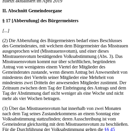
zuletzt aktualisiert im April 2019
II. Abschnitt Gemeindeorgane
§ 17 [Abberufung] des Bürgermeisters
[...]
(2) Die Abberufung des Bürgermeisters bedarf eines Beschlusses
des Gemeinderates, mit welchem dem Bürgermeister das Misstrauen
ausgesprochen wird (Misstrauensvotum), und einer dieses
Misstrauensvotum bestätigenden Volksabstimmung (Abs. 3). Das
Misstrauensvotum kommt nur über schriftlichen, begründeten
Antrag von wenigstens einem Viertel der Mitglieder des
Gemeinderates zustande, wenn diesem Antrag bei Anwesenheit von
mindestens drei Vierteln seiner Mitglieder eine Mehrheit von
mindestens zwei Dritteln der anwesenden Mitglieder zustimmt. Der
Zeitraum zwischen dem Tag der Einbringung des Antrags und dem
Tag der Abstimmung darf nicht weniger als eine Woche und nicht
mehr als vier Wochen betragen.
(3) Über das Misstrauensvotum hat innerhalb von zwei Monaten
nach dem Tag seines Zustandekommens an einem Sonntag eine
Volksabstimmung stattzufinden; deren Ausschreibung ist vom
Gemeinderat gleichzeitig mit dem Misstrauensvotum zu beschließen.
Für die Durchführung der Volksabstimmung gelten die
§§ 45