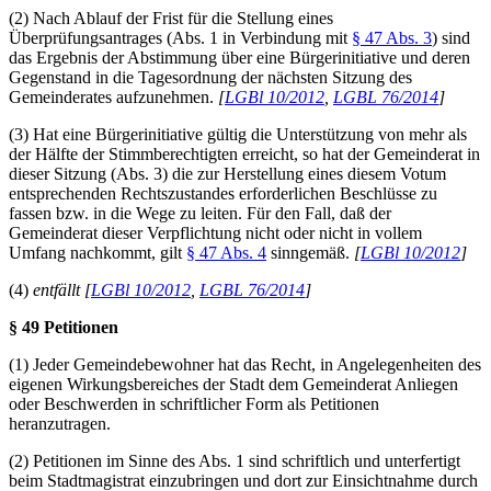
(2) Nach Ablauf der Frist für die Stellung eines
Überprüfungsantrages (Abs. 1 in Verbindung mit
§ 47 Abs. 3
) sind
das Ergebnis der Abstimmung über eine Bürgerinitiative und deren
Gegenstand in die Tagesordnung der nächsten Sitzung des
Gemeinderates aufzunehmen.
[
LGBl 10/2012
,
LGBL 76/2014
]
(3) Hat eine Bürgerinitiative gültig die Unterstützung von mehr als
der Hälfte der Stimmberechtigten erreicht, so hat der Gemeinderat in
dieser Sitzung (Abs. 3) die zur Herstellung eines diesem Votum
entsprechenden Rechtszustandes erforderlichen Beschlüsse zu
fassen bzw. in die Wege zu leiten. Für den Fall, daß der
Gemeinderat dieser Verpflichtung nicht oder nicht in vollem
Umfang nachkommt, gilt
§ 47 Abs. 4
sinngemäß.
[
LGBl 10/2012
]
(4)
entfällt [
LGBl 10/2012
,
LGBL 76/2014
]
§ 49 Petitionen
(1) Jeder Gemeindebewohner hat das Recht, in Angelegenheiten des
eigenen Wirkungsbereiches der Stadt dem Gemeinderat Anliegen
oder Beschwerden in schriftlicher Form als Petitionen
heranzutragen.
(2) Petitionen im Sinne des Abs. 1 sind schriftlich und unterfertigt
beim Stadtmagistrat einzubringen und dort zur Einsichtnahme durch