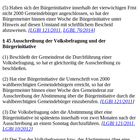
(5) Haben sich der Bürgerinitiative innerhalb der vierwöchigen Frist
nicht 2000 Gemeindebürger angeschlossen, so hat der
Bürgermeister binnen einer Woche die Bürgerinitiative unter
Hinweis auf diesen Umstand mit schriftlichem Bescheid
abzuweisen.
[
LGBl 121/2011
,
LGBL 76/2014
]
§ 45 Ausschreibung der Volksbefragung und der
Bürgerinitiative
(1) Beschließt der Gemeinderat die Durchführung einer
Volksbefragung, so hat er gleichzeitig die Ausschreibung zu
beschließen.
(2) Hat eine Bürgerinitiative die Unterschrift von 2000
wahlberechtigten Gemeindebürgern erreicht, so hat der
Bürgermeister binnen einer Woche den Gemeinderat zur
Ausschreibung der Abstimmung über die Bürgerinitiative durch die
wahlberechtigten Gemeindebürger einzuberufen.
[
LGBl 121/2011
]
(3) Die Volksbefragung oder die Abstimmung über eine
Bürgerinitiative ist spätestens innerhalb von zwei Monaten nach der
Ausschreibung an einem Sonntag durchzuführen.
[
LGBl 121/2011
,
LGBl 10/2012
]
(4) Der Tag der Volksbefragung bzw. der Abstimmung über eine