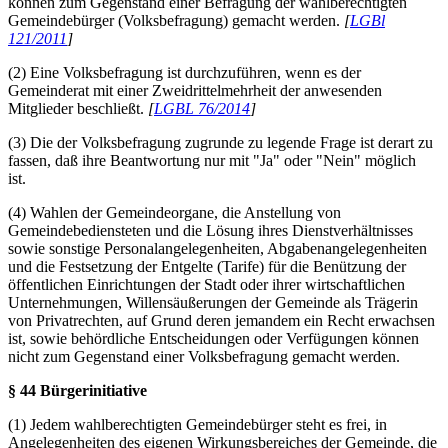
können zum Gegenstand einer Befragung der wahlberechtigten
Gemeindebürger (Volksbefragung) gemacht werden.
[
LGBl
121/2011
]
(2) Eine Volksbefragung ist durchzuführen, wenn es der
Gemeinderat mit einer Zweidrittelmehrheit der anwesenden
Mitglieder beschließt.
[
LGBL 76/2014
]
(3) Die der Volksbefragung zugrunde zu legende Frage ist derart zu
fassen, daß ihre Beantwortung nur mit "Ja" oder "Nein" möglich
ist.
(4) Wahlen der Gemeindeorgane, die Anstellung von
Gemeindebediensteten und die Lösung ihres Dienstverhältnisses
sowie sonstige Personalangelegenheiten, Abgabenangelegenheiten
und die Festsetzung der Entgelte (Tarife) für die Benützung der
öffentlichen Einrichtungen der Stadt oder ihrer wirtschaftlichen
Unternehmungen, Willensäußerungen der Gemeinde als Trägerin
von Privatrechten, auf Grund deren jemandem ein Recht erwachsen
ist, sowie behördliche Entscheidungen oder Verfügungen können
nicht zum Gegenstand einer Volksbefragung gemacht werden.
§ 44 Bürgerinitiative
(1) Jedem wahlberechtigten Gemeindebürger steht es frei, in
Angelegenheiten des eigenen Wirkungsbereiches der Gemeinde, die