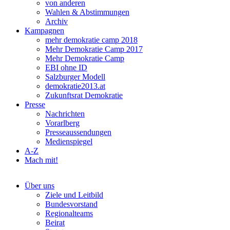
von anderen
Wahlen & Abstimmungen
Archiv
Kampagnen
mehr demokratie camp 2018
Mehr Demokratie Camp 2017
Mehr Demokratie Camp
EBI ohne ID
Salzburger Modell
demokratie2013.at
Zukunftsrat Demokratie
Presse
Nachrichten
Vorarlberg
Presseaussendungen
Medienspiegel
A-Z
Mach mit!
Über uns
Ziele und Leitbild
Bundesvorstand
Regionalteams
Beirat