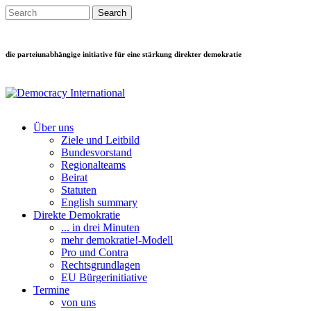
Direkt zum Inhalt
Search this site
Suchformular
die parteiunabhängige initiative für eine stärkung direkter demokratie
Über uns
Ziele und Leitbild
Main menu
Bundesvorstand
Regionalteams
Beirat
Statuten
English summary
Direkte Demokratie
... in drei Minuten
mehr demokratie!-Modell
Pro und Contra
Rechtsgrundlagen
EU Bürgerinitiative
Termine
von uns