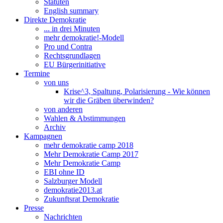
Statuten
English summary
Direkte Demokratie
... in drei Minuten
mehr demokratie!-Modell
Pro und Contra
Rechtsgrundlagen
EU Bürgerinitiative
Termine
von uns
Krise^3, Spaltung, Polarisierung - Wie können
wir die Gräben überwinden?
von anderen
Wahlen & Abstimmungen
Archiv
Kampagnen
mehr demokratie camp 2018
Mehr Demokratie Camp 2017
Mehr Demokratie Camp
EBI ohne ID
Salzburger Modell
demokratie2013.at
Zukunftsrat Demokratie
Presse
Nachrichten