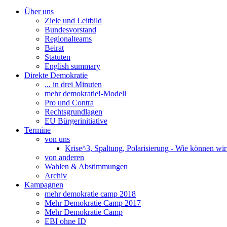
Über uns
Ziele und Leitbild
Bundesvorstand
Regionalteams
Beirat
Statuten
English summary
Direkte Demokratie
... in drei Minuten
mehr demokratie!-Modell
Pro und Contra
Rechtsgrundlagen
EU Bürgerinitiative
Termine
von uns
Krise^3, Spaltung, Polarisierung - Wie können wi
von anderen
Wahlen & Abstimmungen
Archiv
Kampagnen
mehr demokratie camp 2018
Mehr Demokratie Camp 2017
Mehr Demokratie Camp
EBI ohne ID