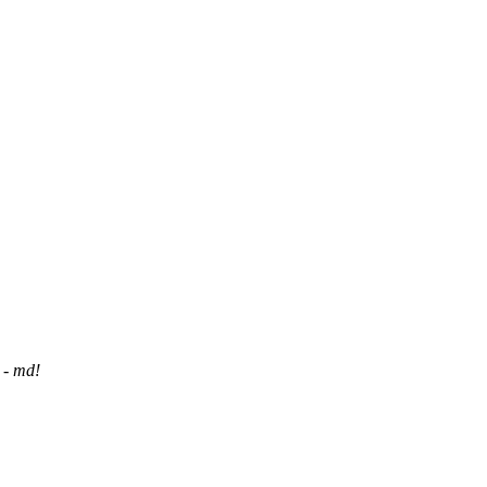
 - md!