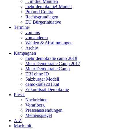
... in drei Minuten
mehr demokratie!-Modell
Pro und Contra
Rechtsgrundlagen
EU Bürgerinitiative
Termine
von uns
von anderen
Wahlen & Abstimmungen
Archiv
Kampagnen
mehr demokratie camp 2018
Mehr Demokratie Camp 2017
Mehr Demokratie Camp
EBI ohne ID
Salzburger Modell
demokratie2013.at
Zukunftsrat Demokratie
Presse
Nachrichten
Vorarlberg
Presseaussendungen
Medienspiegel
A-Z
Mach mit!