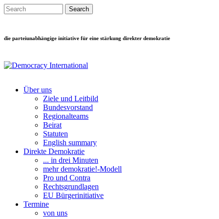
Direkt zum Inhalt
Search this site
Suchformular
die parteiunabhängige initiative für eine stärkung direkter demokratie
Über uns
Ziele und Leitbild
Main menu
Bundesvorstand
Regionalteams
Beirat
Statuten
English summary
Direkte Demokratie
... in drei Minuten
mehr demokratie!-Modell
Pro und Contra
Rechtsgrundlagen
EU Bürgerinitiative
Termine
von uns