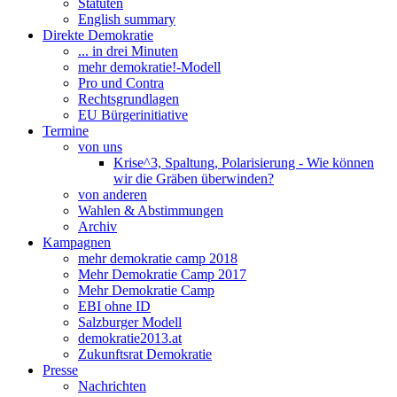
Statuten
English summary
Direkte Demokratie
... in drei Minuten
mehr demokratie!-Modell
Pro und Contra
Rechtsgrundlagen
EU Bürgerinitiative
Termine
von uns
Krise^3, Spaltung, Polarisierung - Wie können
wir die Gräben überwinden?
von anderen
Wahlen & Abstimmungen
Archiv
Kampagnen
mehr demokratie camp 2018
Mehr Demokratie Camp 2017
Mehr Demokratie Camp
EBI ohne ID
Salzburger Modell
demokratie2013.at
Zukunftsrat Demokratie
Presse
Nachrichten