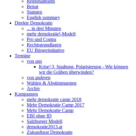
Regionalteams
Beirat
Statuten
English summary
Direkte Demokratie
... in drei Minuten
mehr demokratie!-Modell
Pro und Contra
Rechtsgrundlagen
EU Bürgerinitiative
Termine
von uns
Krise^3, Spaltung, Polarisierung - Wie können
wir die Gräben überwinden?
von anderen
Wahlen & Abstimmungen
Archiv
Kampagnen
mehr demokratie camp 2018
Mehr Demokratie Camp 2017
Mehr Demokratie Camp
EBI ohne ID
Salzburger Modell
demokratie2013.at
Zukunftsrat Demokratie