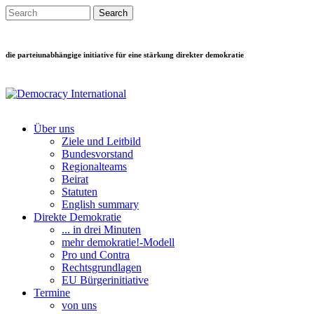
Direkt zum Inhalt
Search this site
Suchformular
die parteiunabhängige initiative für eine stärkung direkter demokratie
Über uns
Ziele und Leitbild
Main menu
Bundesvorstand
Regionalteams
Beirat
Statuten
English summary
Direkte Demokratie
... in drei Minuten
mehr demokratie!-Modell
Pro und Contra
Rechtsgrundlagen
EU Bürgerinitiative
Termine
von uns