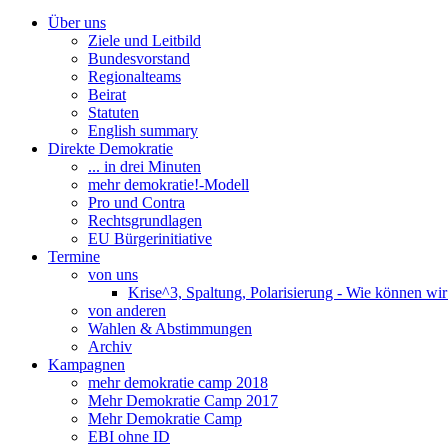
Über uns
Ziele und Leitbild
Bundesvorstand
Regionalteams
Beirat
Statuten
English summary
Direkte Demokratie
... in drei Minuten
mehr demokratie!-Modell
Pro und Contra
Rechtsgrundlagen
EU Bürgerinitiative
Termine
von uns
Krise^3, Spaltung, Polarisierung - Wie können wi
von anderen
Wahlen & Abstimmungen
Archiv
Kampagnen
mehr demokratie camp 2018
Mehr Demokratie Camp 2017
Mehr Demokratie Camp
EBI ohne ID