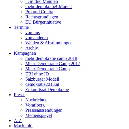
... in drei Minuten
mehr demokratie!-Modell
Pro und Contra
Rechtsgrundlagen
EU Bürgerinitiative
Termine
von uns
von anderen
Wahlen & Abstimmungen
Archiv
Kampagnen
mehr demokratie camp 2018
Mehr Demokratie Camp 2017
Mehr Demokratie Camp
EBI ohne ID
Salzburger Modell
demokratie2013.at
Zukunftsrat Demokratie
Presse
Nachrichten
Vorarlberg
Presseaussendungen
Medienspiegel
A-Z
Mach mit!