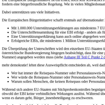
fordern eine bürgerfreundliche Regelung. Wie in vielen Mitgliedssta
Dabei unterstützen uns viele Initiativen.
Die Europäischen Bürgerinitiative schafft erstmals auf übernationale
Mit 1.000.000 Unterstützungserklärungen aus mindestens 7 EU
Die Unterschriftensammlung für eine EBI erfolgt - anders als 
Eine Unterstützungserklärung kann auch online abgegeben we
Erfolgreiche EBIs, die mindestens 1 Million Unterstützungserkl
Die Überprüfung der Unterschriften wird den einzelnen EU-Staaten üb
österreichische Bundesregierung hingegen beabsichtigt, dass für ei
Nummer) angegeben werden muss (siehe
Anhang III Teil C Punkt 2
mehr demokratie! lehnt diese Ausweispflicht entschieden ab, weil dadu
Wer hat immer die Reisepass-Nummer oder Personalausweis-
Wer würde die Reisepass-Nummer oder Personalausweis-Nummer 
Warum sollen Menschen, die keinen Reisepass oder Personalau
Während sich andere EU-Staaten mit Stichprobenkontrollen begnügen, 
obwohl der EBI keine verbindlichen Wirkungen auslöst. Während übera
wenn es darum geht, Bürger_innenbeteiligung zu erschweren.