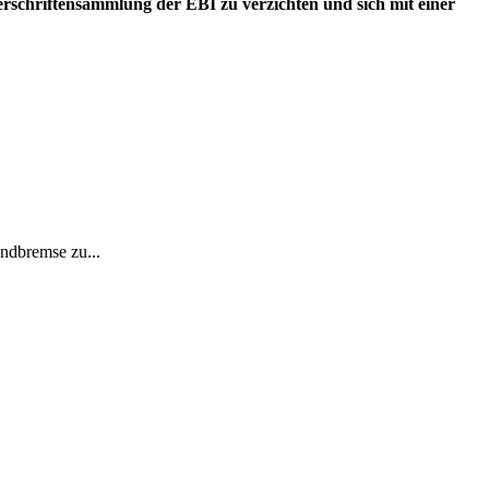
erschriftensammlung der EBI zu verzichten und sich mit einer
andbremse zu...