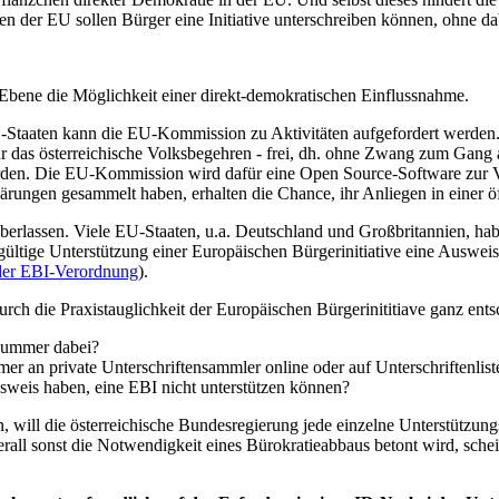
aten der EU sollen Bürger eine Initiative unterschreiben können, ohne
r Ebene die Möglichkeit einer direkt-demokratischen Einflussnahme.
-Staaten kann die EU-Kommission zu Aktivitäten aufgefordert werden
für das österreichische Volksbegehren - frei, dh. ohne Zwang zum Gang
rden. Die EU-Kommission wird dafür eine Open Source-Software zur V
ärungen gesammelt haben, erhalten die Chance, ihr Anliegen in einer öf
erlassen. Viele EU-Staaten, u.a. Deutschland und Großbritannien, habe
ne gültige Unterstützung einer Europäischen Bürgerinitiative eine Aus
 der EBI-Verordnung
).
rch die Praxistauglichkeit der Europäischen Bürgerinititiave ganz ents
Nummer dabei?
an private Unterschriftensammler online oder auf Unterschriftenlist
sweis haben, eine EBI nicht unterstützen können?
will die österreichische Bundesregierung jede einzelne Unterstützung
ll sonst die Notwendigkeit eines Bürokratieabbaus betont wird, schei