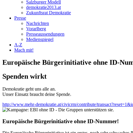
Salzburger Modell
demokratie2013.at
Zukunftsrat Demokratie
Presse
Nachrichten
Vorarlberg
Presseaussendungen
Medienspiegel
A-Z
Mach mit!
Europäische Bürgerinitiative ohne ID-Nu
Spenden wirkt
Demokratie geht uns alle an.
Unser Einsatz braucht deine Spende.
http://www.mehr-demokratie.at/civicrm/contribute/transact?reset=1&
Europäische Bürgerinitiative ohne ID-Nummer!
Die Europäische Bürgerinitiative ist ein erstes, noch sehr schwaches