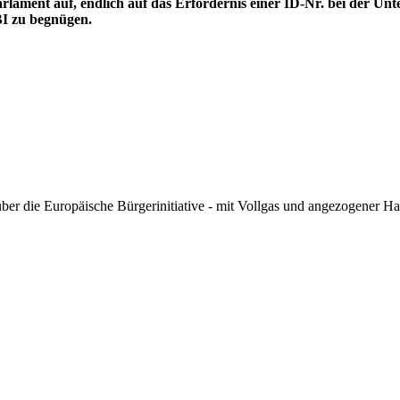
lament auf, endlich auf das Erfordernis einer ID-Nr. bei der Unt
I zu begnügen.
ber die Europäische Bürgerinitiative - mit Vollgas und angezogener H