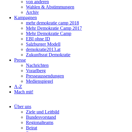
von anderen
Wahlen & Abstimmungen
Archiv
Kampagnen
mehr demokratie camp 2018
Mehr Demokratie Camp 2017
Mehr Demokratie Camp
EBI ohne ID
Salzburger Modell
demokratie2013.at
Zukunftsrat Demokratie
Presse
Nachrichten
Vorarlberg
Presseaussendungen
Medienspiegel
A-Z
Mach mit!
Über uns
Ziele und Leitbild
Bundesvorstand
Regionalteams
Beirat