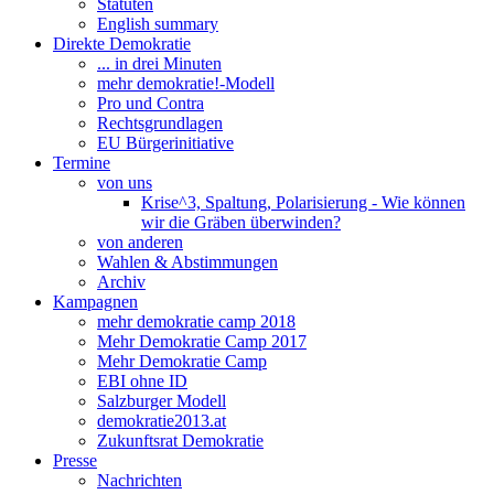
Statuten
English summary
Direkte Demokratie
... in drei Minuten
mehr demokratie!-Modell
Pro und Contra
Rechtsgrundlagen
EU Bürgerinitiative
Termine
von uns
Krise^3, Spaltung, Polarisierung - Wie können
wir die Gräben überwinden?
von anderen
Wahlen & Abstimmungen
Archiv
Kampagnen
mehr demokratie camp 2018
Mehr Demokratie Camp 2017
Mehr Demokratie Camp
EBI ohne ID
Salzburger Modell
demokratie2013.at
Zukunftsrat Demokratie
Presse
Nachrichten