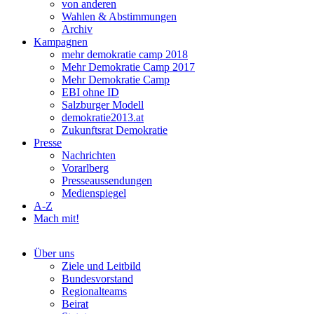
von anderen
Wahlen & Abstimmungen
Archiv
Kampagnen
mehr demokratie camp 2018
Mehr Demokratie Camp 2017
Mehr Demokratie Camp
EBI ohne ID
Salzburger Modell
demokratie2013.at
Zukunftsrat Demokratie
Presse
Nachrichten
Vorarlberg
Presseaussendungen
Medienspiegel
A-Z
Mach mit!
Über uns
Ziele und Leitbild
Bundesvorstand
Regionalteams
Beirat