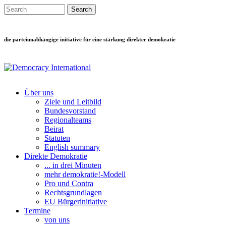
Direkt zum Inhalt
Search this site
Suchformular
die parteiunabhängige initiative für eine stärkung direkter demokratie
Über uns
Ziele und Leitbild
Main menu
Bundesvorstand
Regionalteams
Beirat
Statuten
English summary
Direkte Demokratie
... in drei Minuten
mehr demokratie!-Modell
Pro und Contra
Rechtsgrundlagen
EU Bürgerinitiative
Termine
von uns