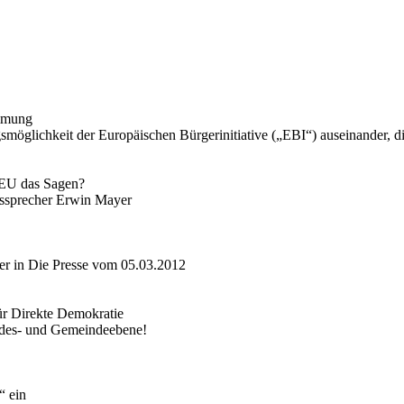
immung
smöglichkeit der Europäischen Bürgerinitiative („EBI“) auseinander, di
r EU das Sagen?
ssprecher Erwin Mayer
r in Die Presse vom 05.03.2012
ür Direkte Demokratie
ndes- und Gemeindeebene!
“ ein