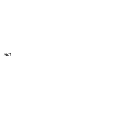
 - md!