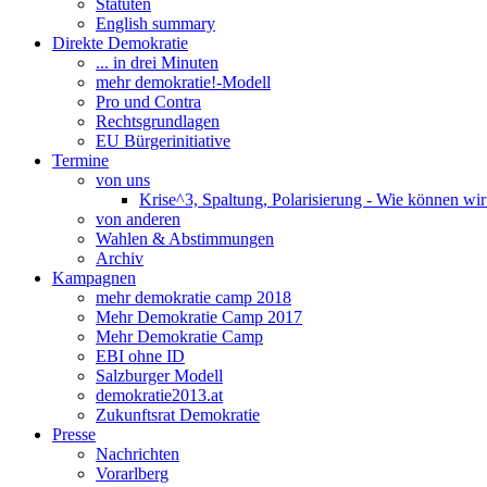
Statuten
English summary
Direkte Demokratie
... in drei Minuten
mehr demokratie!-Modell
Pro und Contra
Rechtsgrundlagen
EU Bürgerinitiative
Termine
von uns
Krise^3, Spaltung, Polarisierung - Wie können wi
von anderen
Wahlen & Abstimmungen
Archiv
Kampagnen
mehr demokratie camp 2018
Mehr Demokratie Camp 2017
Mehr Demokratie Camp
EBI ohne ID
Salzburger Modell
demokratie2013.at
Zukunftsrat Demokratie
Presse
Nachrichten
Vorarlberg