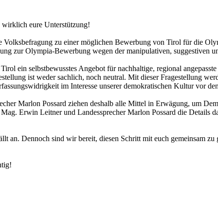
wirklich eure Unterstützung!
ie Volksbefragung zu einer möglichen Bewerbung von Tirol für die Olym
fragung zur Olympia-Bewerbung wegen der manipulativen, suggestiven u
 Tirol ein selbstbewusstes Angebot für nachhaltige, regional angepasst
stellung ist weder sachlich, noch neutral. Mit dieser Fragestellung 
fassungswidrigkeit im Interesse unserer demokratischen Kultur vor den
recher Marlon Possard ziehen deshalb alle Mittel in Erwägung, um D
ag. Erwin Leitner und Landessprecher Marlon Possard die Details dazu
 fällt an. Dennoch sind wir bereit, diesen Schritt mit euch gemeinsam 
tig!