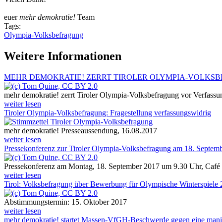
euer
mehr demokratie!
Team
Tags:
Olympia-Volksbefragung
Weitere Informationen
MEHR DEMOKRATIE! ZERRT TIROLER OLYMPIA-VOLKS
mehr demokratie! zerrt Tiroler Olympia-Volksbefragung vor Verfa
weiter lesen
Tiroler Olympia-Volksbefragung: Fragestellung verfassungswidrig
mehr demokratie! Presseaussendung, 16.08.2017
weiter lesen
Pressekonferenz zur Tiroler Olympia-Volksbefragung am 18. Septem
Pressekonferenz am Montag, 18. September 2017 um 9.30 Uhr, Café P
weiter lesen
Tirol: Volksbefragung über Bewerbung für Olympische Winterspiele
Abstimmungstermin: 15. Oktober 2017
weiter lesen
mehr demokratie! startet Massen-VfGH-Beschwerde gegen eine mani