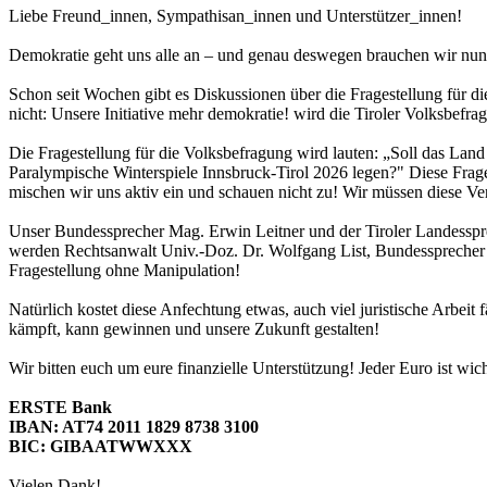
​Liebe Freund_innen, Sympathisan_innen und Unterstützer_innen!
Demokratie geht uns alle an – und genau deswegen brauchen wir nun 
Schon seit Wochen gibt es Diskussionen über die Fragestellung für d
nicht: Unsere Initiative mehr demokratie! wird die Tiroler Volksbe
Die Fragestellung für die Volksbefragung wird lauten: „Soll das Land
Paralympische Winterspiele Innsbruck-Tirol 2026 legen?" Diese Frage
mischen wir uns aktiv ein und schauen nicht zu! Wir müssen diese Ver
Unser Bundessprecher Mag. Erwin Leitner und der Tiroler Landessp
werden Rechtsanwalt Univ.-Doz. Dr. Wolfgang List, Bundessprecher M
Fragestellung ohne Manipulation!
Natürlich kostet diese Anfechtung etwas, auch viel juristische Arbeit
kämpft, kann gewinnen und unsere Zukunft gestalten!
Wir bitten euch um eure finanzielle Unterstützung! Jeder Euro ist wich
ERSTE Bank
IBAN: AT74 2011 1829 8738 3100
BIC: GIBAATWWXXX
Vielen Dank!