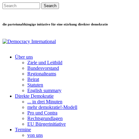
Direkt zum Inhalt
Search this site
Suchformular
die parteiunabhängige initiative für eine stärkung direkter demokratie
Über uns
Ziele und Leitbild
Main menu
Bundesvorstand
Regionalteams
Beirat
Statuten
English summary
Direkte Demokratie
... in drei Minuten
mehr demokratie!-Modell
Pro und Contra
Rechtsgrundlagen
EU Bürgerinitiative
Termine
von uns