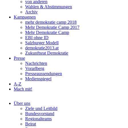
von anderen
Wahlen & Abstimmungen
Archiv
Kampagnen
mehr demokratie camp 2018
Mehr Demokratie Camp 2017
Mehr Demokratie Camp
EBI ohne ID
Salzburger Modell
demokratie2013.at
Zukunftsrat Demokratie
Presse
Nachrichten
Vorarlberg
Presseaussendungen
Medienspiegel
A-Z
Mach mit!
Über uns
Ziele und Leitbild
Bundesvorstand
Regionalteams
Beirat