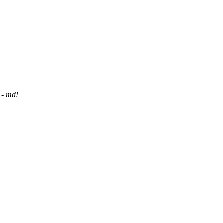
 - md!