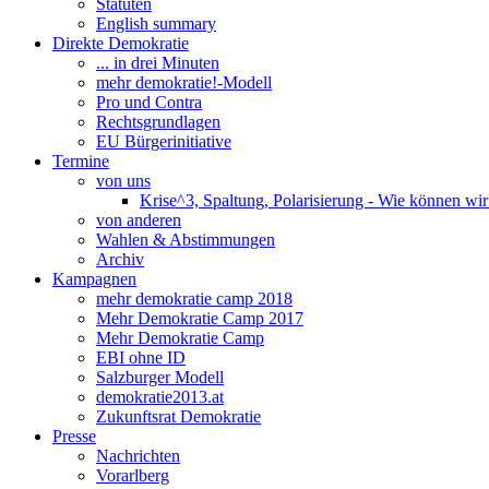
Statuten
English summary
Direkte Demokratie
... in drei Minuten
mehr demokratie!-Modell
Pro und Contra
Rechtsgrundlagen
EU Bürgerinitiative
Termine
von uns
Krise^3, Spaltung, Polarisierung - Wie können wi
von anderen
Wahlen & Abstimmungen
Archiv
Kampagnen
mehr demokratie camp 2018
Mehr Demokratie Camp 2017
Mehr Demokratie Camp
EBI ohne ID
Salzburger Modell
demokratie2013.at
Zukunftsrat Demokratie
Presse
Nachrichten
Vorarlberg