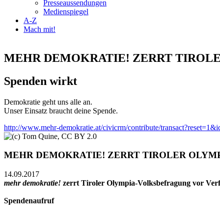
Presseaussendungen
Medienspiegel
A-Z
Mach mit!
MEHR DEMOKRATIE! ZERRT TIROL
Spenden wirkt
Demokratie geht uns alle an.
Unser Einsatz braucht deine Spende.
http://www.mehr-demokratie.at/civicrm/contribute/transact?reset=1&
MEHR DEMOKRATIE! ZERRT TIROLER OLYM
14.09.2017
mehr demokratie!
zerrt Tiroler Olympia-Volksbefragung vor Verf
Spendenaufruf