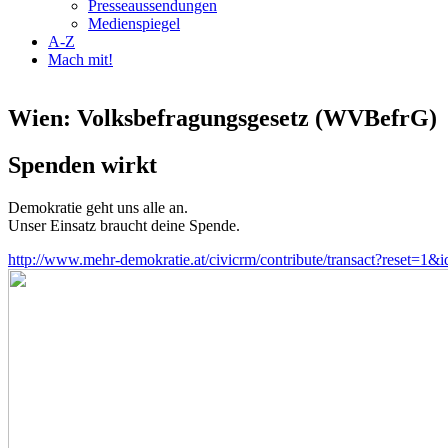
Presseaussendungen
Medienspiegel
A-Z
Mach mit!
Wien: Volksbefragungsgesetz (WVBefrG)
Spenden wirkt
Demokratie geht uns alle an.
Unser Einsatz braucht deine Spende.
http://www.mehr-demokratie.at/civicrm/contribute/transact?reset=1&