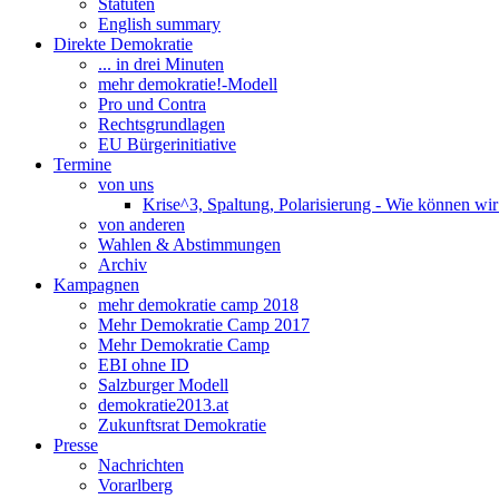
Statuten
English summary
Direkte Demokratie
... in drei Minuten
mehr demokratie!-Modell
Pro und Contra
Rechtsgrundlagen
EU Bürgerinitiative
Termine
von uns
Krise^3, Spaltung, Polarisierung - Wie können wi
von anderen
Wahlen & Abstimmungen
Archiv
Kampagnen
mehr demokratie camp 2018
Mehr Demokratie Camp 2017
Mehr Demokratie Camp
EBI ohne ID
Salzburger Modell
demokratie2013.at
Zukunftsrat Demokratie
Presse
Nachrichten
Vorarlberg