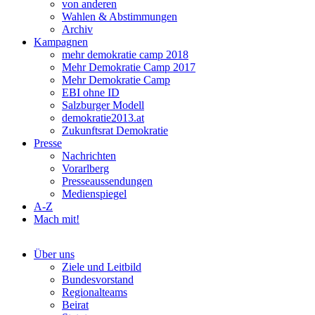
von anderen
Wahlen & Abstimmungen
Archiv
Kampagnen
mehr demokratie camp 2018
Mehr Demokratie Camp 2017
Mehr Demokratie Camp
EBI ohne ID
Salzburger Modell
demokratie2013.at
Zukunftsrat Demokratie
Presse
Nachrichten
Vorarlberg
Presseaussendungen
Medienspiegel
A-Z
Mach mit!
Über uns
Ziele und Leitbild
Bundesvorstand
Regionalteams
Beirat