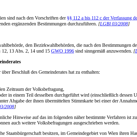
en sind nach den Vorschriften der
§§ 112 a bis 112 c der Verfassung 
olgenden ergänzenden Bestimmungen durchzuführen.
[
LGBl 03/2008
]
dtwahlbehörde, den Bezirkwahlbehörden, die nach den Bestimmungen d
§§ 12, 13 Abs. 2, 14 und 15
GWO 1996
sind sinngemäß anzuwenden.
[
einderates
 über Beschluß des Gemeinderates hat zu enthalten:
 den Zeitraum der Volksbefragung,
oder in einem Teil desselben durchgeführt wird (einschließlich desse
nter Abgabe der ihnen übermittelten Stimmkarte bei einer der Annahmes
03/2008
]
che Hinweise auf das im folgenden näher bestimmte Verfahren ist zul
können auch weitere Volksbefragungen ausgeschrieben werden.
ische Staatsbürgerschaft besitzen, im Gemeindegebiet von Wien ihren 