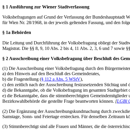
§ 1 Ausführung zur Wiener Stadtverfassung
Volksbefragungen auf Grund der Verfassung der Bundeshauptstadt Wi
für Wien Nr. 28/1968, in der jeweils geltenden Fassung, und den f
§ 1a Behörden
Die Leitung und Durchführung der Volksbefragung obliegt der Sta
Magistrat. Die §§ 8, 9, 10 Abs. 2 bis 4, 11 Abs. 2, 3, 6 und 7 sowie 
§ 2 Ausschreibung einer Volksbefragung über Beschluß des Gem
(1) Die Ausschreibung einer Volksbefragung durch den Bürgermeister
a) den Hinweis auf den Beschluß des Gemeinderates,
b) die Fragestellung (
§ 112 a Abs. 5 WStV
),
c) den zeitlich nach der Ausschreibung festzusetzenden Stichtag und
d) die Bekanntgabe, ob die Volksbefragung im gesamten Stadtgebiet 
e) die Bekanntgabe, dass die stimmberechtigten Gemeindemitglieder u
Bezirkswahlbehörde die gestellte Frage beantworten können.
[
LGBl 
(2) Die Ergänzung der Ausschreibungskundmachung durch zweckdienli
Samstage, Sonn- und Feiertage erstrecken. Für denselben Zeitraum 
(3) Stimmberechtigt sind alle Frauen und Männer, die die österreich