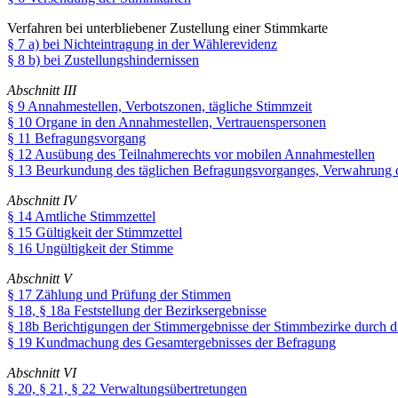
Verfahren bei unterbliebener Zustellung einer Stimmkarte
§ 7 a) bei Nichteintragung in der Wählerevidenz
§ 8 b) bei Zustellungshindernissen
Abschnitt III
§ 9 Annahmestellen, Verbotszonen, tägliche Stimmzeit
§ 10 Organe in den Annahmestellen, Vertrauenspersonen
§ 11 Befragungsvorgang
§ 12 Ausübung des Teilnahmerechts vor mobilen Annahmestellen
§ 13 Beurkundung des täglichen Befragungsvorganges, Verwahrung 
Abschnitt IV
§ 14 Amtliche Stimmzettel
§ 15 Gültigkeit der Stimmzettel
§ 16 Ungültigkeit der Stimme
Abschnitt V
§ 17 Zählung und Prüfung der Stimmen
§ 18, § 18a Feststellung der Bezirksergebnisse
§ 18b Berichtigungen der Stimmergebnisse der Stimmbezirke durch d
§ 19 Kundmachung des Gesamtergebnisses der Befragung
Abschnitt VI
§ 20, § 21, § 22 Verwaltungsübertretungen