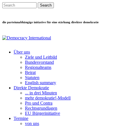
Direkt zum Inhalt
Search this site
Suchformular
die parteiunabhängige initiative für eine stärkung direkter demokratie
Über uns
Ziele und Leitbild
Main menu
Bundesvorstand
Regionalteams
Beirat
Statuten
English summary
Direkte Demokratie
... in drei Minuten
mehr demokratie!-Modell
Pro und Contra
Rechtsgrundlagen
EU Bürgerinitiative
Termine
von uns