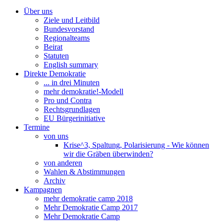
Über uns
Ziele und Leitbild
Bundesvorstand
Regionalteams
Beirat
Statuten
English summary
Direkte Demokratie
... in drei Minuten
mehr demokratie!-Modell
Pro und Contra
Rechtsgrundlagen
EU Bürgerinitiative
Termine
von uns
Krise^3, Spaltung, Polarisierung - Wie können
wir die Gräben überwinden?
von anderen
Wahlen & Abstimmungen
Archiv
Kampagnen
mehr demokratie camp 2018
Mehr Demokratie Camp 2017
Mehr Demokratie Camp