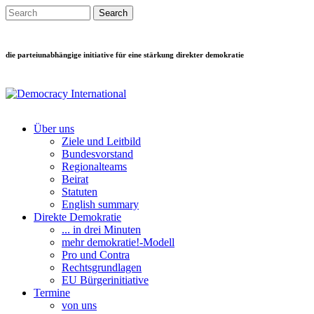
Direkt zum Inhalt
Search this site
Suchformular
die parteiunabhängige initiative für eine stärkung direkter demokratie
Über uns
Ziele und Leitbild
Main menu
Bundesvorstand
Regionalteams
Beirat
Statuten
English summary
Direkte Demokratie
... in drei Minuten
mehr demokratie!-Modell
Pro und Contra
Rechtsgrundlagen
EU Bürgerinitiative
Termine
von uns