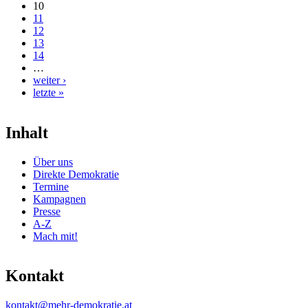
10
11
12
13
14
…
weiter ›
letzte »
Inhalt
Über uns
Direkte Demokratie
Termine
Kampagnen
Presse
A-Z
Mach mit!
Kontakt
kontakt@mehr-demokratie.at