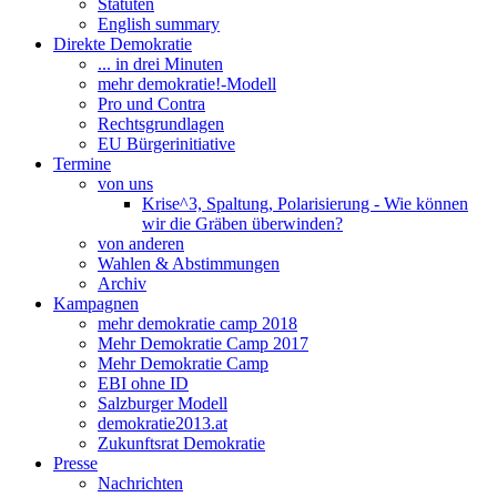
Statuten
English summary
Direkte Demokratie
... in drei Minuten
mehr demokratie!-Modell
Pro und Contra
Rechtsgrundlagen
EU Bürgerinitiative
Termine
von uns
Krise^3, Spaltung, Polarisierung - Wie können
wir die Gräben überwinden?
von anderen
Wahlen & Abstimmungen
Archiv
Kampagnen
mehr demokratie camp 2018
Mehr Demokratie Camp 2017
Mehr Demokratie Camp
EBI ohne ID
Salzburger Modell
demokratie2013.at
Zukunftsrat Demokratie
Presse
Nachrichten