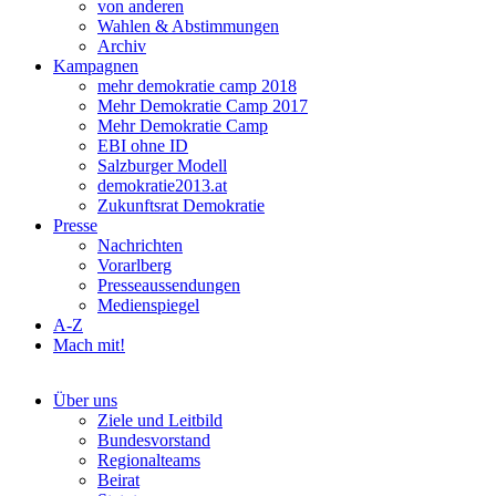
von anderen
Wahlen & Abstimmungen
Archiv
Kampagnen
mehr demokratie camp 2018
Mehr Demokratie Camp 2017
Mehr Demokratie Camp
EBI ohne ID
Salzburger Modell
demokratie2013.at
Zukunftsrat Demokratie
Presse
Nachrichten
Vorarlberg
Presseaussendungen
Medienspiegel
A-Z
Mach mit!
Über uns
Ziele und Leitbild
Bundesvorstand
Regionalteams
Beirat