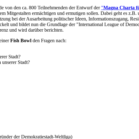
 von den ca. 800 Teilnehmenden der Entwurf der
"
Magna Charta fü
em Mitgestalten ermächtigen und ermutigen sollen. Dabei geht es z.B. um
tzung bei der Ausarbeitung politischer Ideen, Informationszugang, R
kelt und bildet nun die Grundlage der "International League of Democ
renz und wird darüber berichten.
einer
Fish Bowl
den Fragen nach:
erer Stadt?
unserer Stadt? ​
ünder der Demokratiestadt-Weltliga)