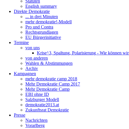
Statuten
English summary
Direkte Demokratie
... in drei Minuten
mehr demokratie!-Modell
Pro und Contra
Rechtsgrundlagen
EU Bürgerinitiative
Termine
von uns
Krise^3, Spaltung, Polarisierung - Wie können wi
von anderen
Wahlen & Abstimmungen
Archiv
Kampagnen
mehr demokratie camp 2018
Mehr Demokratie Camp 2017
Mehr Demokratie Camp
EBI ohne ID
Salzburger Modell
demokratie2013.at
Zukunftsrat Demokratie
Presse
Nachrichten
Vorarlberg