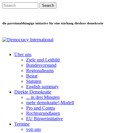
Direkt zum Inhalt
Search this site
Suchformular
die parteiunabhängige initiative für eine stärkung direkter demokratie
Über uns
Ziele und Leitbild
Main menu
Bundesvorstand
Regionalteams
Beirat
Statuten
English summary
Direkte Demokratie
... in drei Minuten
mehr demokratie!-Modell
Pro und Contra
Rechtsgrundlagen
EU Bürgerinitiative
Termine
von uns