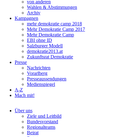
von anderen
Wahlen & Abstimmungen
Archiv
Kampagnen
mehr demokratie camp 2018
Mehr Demokratie Camp 2017
Mehr Demokratie Camp
EBI ohne ID
Salzburger Modell
demokratie2013.at
Zukunftsrat Demokratie
Presse
Nachrichten
Vorarlberg
Presseaussendungen
Medienspiegel
A-Z
Mach mit!
Über uns
Ziele und Leitbild
Bundesvorstand
Regionalteams
Beirat