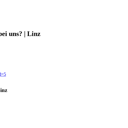
ei uns? | Linz
id=5
inz