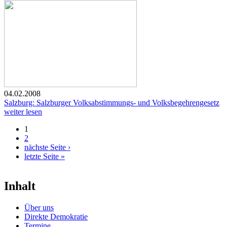
04.02.2008
Salzburg: Salzburger Volksabstimmungs- und Volksbegehrengesetz
weiter lesen
1
Seiten
2
nächste Seite ›
letzte Seite »
Inhalt
Über uns
Direkte Demokratie
Termine