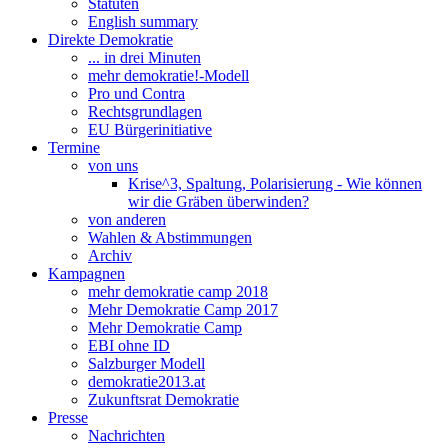
Statuten
English summary
Direkte Demokratie
... in drei Minuten
mehr demokratie!-Modell
Pro und Contra
Rechtsgrundlagen
EU Bürgerinitiative
Termine
von uns
Krise^3, Spaltung, Polarisierung - Wie können
wir die Gräben überwinden?
von anderen
Wahlen & Abstimmungen
Archiv
Kampagnen
mehr demokratie camp 2018
Mehr Demokratie Camp 2017
Mehr Demokratie Camp
EBI ohne ID
Salzburger Modell
demokratie2013.at
Zukunftsrat Demokratie
Presse
Nachrichten