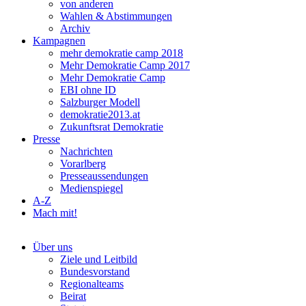
von anderen
Wahlen & Abstimmungen
Archiv
Kampagnen
mehr demokratie camp 2018
Mehr Demokratie Camp 2017
Mehr Demokratie Camp
EBI ohne ID
Salzburger Modell
demokratie2013.at
Zukunftsrat Demokratie
Presse
Nachrichten
Vorarlberg
Presseaussendungen
Medienspiegel
A-Z
Mach mit!
Über uns
Ziele und Leitbild
Bundesvorstand
Regionalteams
Beirat