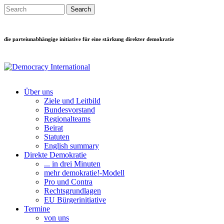
Direkt zum Inhalt
Search this site
Suchformular
die parteiunabhängige initiative für eine stärkung direkter demokratie
Über uns
Ziele und Leitbild
Main menu
Bundesvorstand
Regionalteams
Beirat
Statuten
English summary
Direkte Demokratie
... in drei Minuten
mehr demokratie!-Modell
Pro und Contra
Rechtsgrundlagen
EU Bürgerinitiative
Termine
von uns