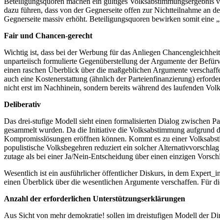
Beteiligungsquoren machen ein gültiges Volksabstimmungsergebnis vo
dazu führen, dass von der Gegnerseite offen zur Nichtteilnahme an de
Gegnerseite massiv erhöht. Beteiligungsquoren bewirken somit eine „
Fair und Chancen-gerecht
Wichtig ist, dass bei der Werbung für das Anliegen Chancengleichheit
unparteiisch formulierte Gegenüberstellung der Argumente der Befürwo
einen raschen Überblick über die maßgeblichen Argumente verschaffen
auch eine Kostenerstattung (ähnlich der Parteienfinanzierung) erfor
nicht erst im Nachhinein, sondern bereits während des laufenden Vol
Deliberativ
Das drei-stufige Modell sieht einen formalisierten Dialog zwischen Pa
gesammelt wurden. Da die Initiative die Volksabstimmung aufgrund d
Kompromisslösungen eröffnen können. Kommt es zu einer Volksabstim
populistische Volksbegehren reduziert ein solcher Alternativvorschla
zutage als bei einer Ja/Nein-Entscheidung über einen einzigen Vorsch
Wesentlich ist ein ausführlicher öffentlicher Diskurs, in dem Exper
einen Überblick über die wesentlichen Argumente verschaffen. Für di
Anzahl der erforderlichen Unterstützungserklärungen
Aus Sicht von mehr demokratie! sollen im dreistufigen Modell der Dire