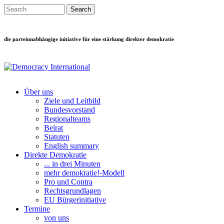
Direkt zum Inhalt
Search this site
Suchformular
die parteiunabhängige initiative für eine stärkung direkter demokratie
Über uns
Ziele und Leitbild
Main menu
Bundesvorstand
Regionalteams
Beirat
Statuten
English summary
Direkte Demokratie
... in drei Minuten
mehr demokratie!-Modell
Pro und Contra
Rechtsgrundlagen
EU Bürgerinitiative
Termine
von uns