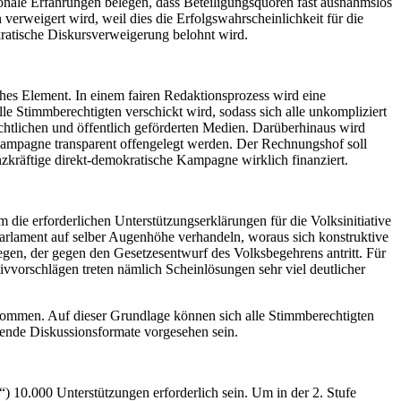
onale Erfahrungen belegen, dass Beteiligungsquoren fast ausnahmslos
erweigert wird, weil dies die Erfolgswahrscheinlichkeit für die
kratische Diskursverweigerung belohnt wird.
ches Element. In einem fairen Redaktionsprozess wird eine
e Stimmberechtigten verschickt wird, sodass sich alle unkompliziert
chtlichen und öffentlich geförderten Medien. Darüberhinaus wird
n Kampagne transparent offengelegt werden. Der Rechnungshof soll
zkräftige direkt-demokratische Kampagne wirklich finanziert.
m die erforderlichen Unterstützungserklärungen für die Volksinitiative
arlament auf selber Augenhöhe verhandeln, woraus sich konstruktive
en, der gegen den Gesetzesentwurf des Volksbegehrens antritt. Für
ivvorschlägen treten nämlich Scheinlösungen sehr viel deutlicher
u kommen. Auf dieser Grundlage können sich alle Stimmberechtigten
hende Diskussionsformate vorgesehen sein.
e“) 10.000 Unterstützungen erforderlich sein. Um in der 2. Stufe