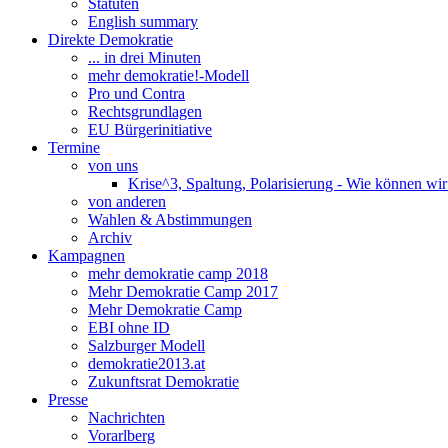
Statuten
English summary
Direkte Demokratie
... in drei Minuten
mehr demokratie!-Modell
Pro und Contra
Rechtsgrundlagen
EU Bürgerinitiative
Termine
von uns
Krise^3, Spaltung, Polarisierung - Wie können wi
von anderen
Wahlen & Abstimmungen
Archiv
Kampagnen
mehr demokratie camp 2018
Mehr Demokratie Camp 2017
Mehr Demokratie Camp
EBI ohne ID
Salzburger Modell
demokratie2013.at
Zukunftsrat Demokratie
Presse
Nachrichten
Vorarlberg