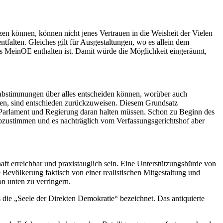
n können, können nicht jenes Vertrauen in die Weisheit der Vielen
falten. Gleiches gilt für Ausgestaltungen, wo es allein dem
ns MeinOE enthalten ist. Damit würde die Möglichkeit eingeräumt,
abstimmungen über alles entscheiden können, worüber auch
ten, sind entschieden zurückzuweisen. Diesem Grundsatz
Parlament und Regierung daran halten müssen. Schon zu Beginn des
abzustimmen und es nachträglich vom Verfassungsgerichtshof aber
aft erreichbar und praxistauglich sein. Eine Unterstützungshürde von
 Bevölkerung faktisch von einer realistischen Mitgestaltung und
n unten zu verringern.
 die „Seele der Direkten Demokratie“ bezeichnet. Das antiquierte