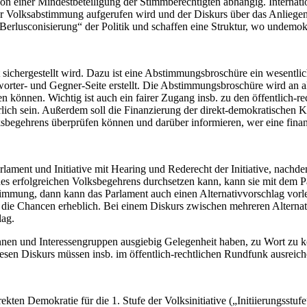
n einer Mindestbeteiligung der Stimmberechtigten abhängig. Internati
r Volksabstimmung aufgerufen wird und der Diskurs über das Anliegen v
Berlusconisierung“ der Politik und schaffen eine Struktur, wo undemo
 sichergestellt wird. Dazu ist eine Abstimmungsbroschüre ein wesentli
rter- und Gegner-Seite erstellt. Die Abstimmungsbroschüre wird an all
 können. Wichtig ist auch ein fairer Zugang insb. zu den öffentlich-re
derlich sein. Außerdem soll die Finanzierung der direkt-demokratische
ksbegehrens überprüfen können und darüber informieren, wer eine finan
rlament und Initiative mit Hearing und Rederecht der Initiative, nachde
es erfolgreichen Volksbegehrens durchsetzen kann, kann sie mit dem P
mung, dann kann das Parlament auch einen Alternativvorschlag vorleg
g die Chancen erheblich. Bei einem Diskurs zwischen mehreren Alternat
lag.
t_innen und Interessengruppen ausgiebig Gelegenheit haben, zu Wort z
esen Diskurs müssen insb. im öffentlich-rechtlichen Rundfunk ausreic
kten Demokratie für die 1. Stufe der Volksinitiative („Initiierungsstuf