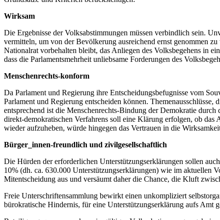
Wirksam
Die Ergebnisse der Volksabstimmungen müssen verbindlich sein. Unve
vermitteln, um von der Bevölkerung ausreichend ernst genommen zu we
Nationalrat vorbehalten bleibt, das Anliegen des Volksbegehens in e
dass die Parlamentsmehrheit unliebsame Forderungen des Volksbegehr
Menschenrechts-konform
Da Parlament und Regierung ihre Entscheidungsbefugnisse vom Souve
Parlament und Regierung entscheiden können. Themenausschlüsse, die
entsprechend ist die Menschenrechts-Bindung der Demokratie durch 
direkt-demokratischen Verfahrens soll eine Klärung erfolgen, ob da
wieder aufzuheben, würde hingegen das Vertrauen in die Wirksamkei
Bürger_innen-freundlich und zivilgesellschaftlich
Die Hürden der erforderlichen Unterstützungserklärungen sollen auch 
10% (dh. ca. 630.000 Unterstützungserklärungen) wie im aktuellen Vo
Mitentscheidung aus und versäumt daher die Chance, die Kluft zwisch
Freie Unterschriftensammlung bewirkt einen unkompliziert selbstorgan
bürokratische Hindernis, für eine Unterstützungserklärung aufs Amt g