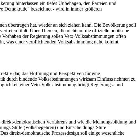
kerung hinterlassen ein tiefes Unbehagen, den Parteien und
ive Demokratie“ bezeichnet - wird in immer größeren
nen übertragen hat, wieder an sich ziehen kann. Die Bevölkerung soll
treten fühlt. Über Themen, die nicht auf die offizielle politische
he Vorhaben der Regierung sollen Veto-Volksabstimmungen offen
ein, was einer verpflichtenden Volksabstimmung nahe kommt.
rrektiv dar, das Hoffnung und Perspektiven für eine
Politik durch bindende Volksabstimmungen wirksam Einfluss nehmen zu
Möglichkeit einer Veto-Volksabstimmung bringt Regierungs- und
en direkt-demokratischen Verfahrens und wie die Meinungsbildung und
zierungs-Stufe (Volksbegehren) und Entscheidungs-Stufe
Das direkt-demokratische Prozessdesign soll einige wesentliche