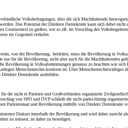
rbindliche Volksbefragungen, über die sich Machthabende hinwegsetze
rden. Das Potenzial der Direkten Demokratie kann sich dabei nicht ent
inen Gesetzestext zu gießen, wie es zB. im Vorschlag des Volksbegehre
ens ins Gegenteil verkehrt.
rän, von der Bevölkerung, herleiten, muss die Bevölkerung in Volks
 nur für die Bevölkerung, nicht aber auch für die Machthabenden gel
die Bevölkerung in Volksabstimmungen genauso zu beachten wie sich 
s Anliegen Menschenrechts-konform ist. Über Menschenrechtswidriges 
t Direkter Demokratie aushöhlen.
für die nicht in Parteien und Großverbänden organisierte Zivilgesellsch
rschlag von SPÖ und ÖVP schließt die nicht partei-förmig organisierte
en Parteienstaat und Bevölkerung mithilfe von Direkter Demokratie vo
isierten Diskurs innerhalb der Bevölkerung und wird daher zurecht als
ehen zu müssen, ist daher zu beseitigen.