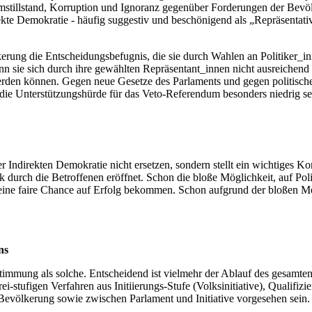
mstillstand, Korruption und Ignoranz gegenüber Forderungen der Bevöl
irekte Demokratie - häufig suggestiv und beschönigend als „Repräsentat
rung die Entscheidungsbefugnis, die sie durch Wahlen an Politiker_in
sie sich durch ihre gewählten Repräsentant_innen nicht ausreichend ver
werden können. Gegen neue Gesetze des Parlaments und gegen politisc
die Unterstützungshürde für das Veto-Referendum besonders niedrig s
r Indirekten Demokratie nicht ersetzen, sondern stellt ein wichtiges Ko
ik durch die Betroffenen eröffnet. Schon die bloße Möglichkeit, auf 
nt eine faire Chance auf Erfolg bekommen. Schon aufgrund der bloßen 
ns
stimmung als solche. Entscheidend ist vielmehr der Ablauf des gesamt
i-stufigen Verfahren aus Initiierungs-Stufe (Volksinitiative), Qualifi
evölkerung sowie zwischen Parlament und Initiative vorgesehen sein. 