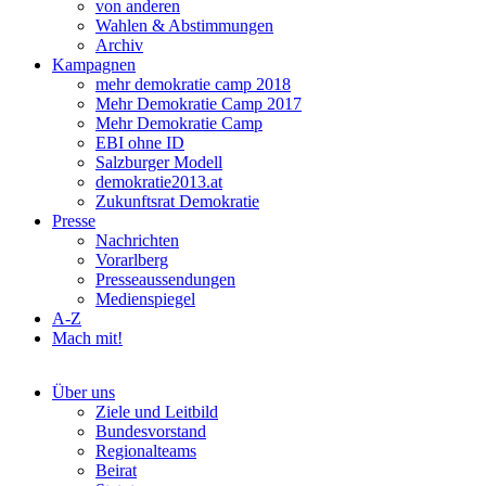
von anderen
Wahlen & Abstimmungen
Archiv
Kampagnen
mehr demokratie camp 2018
Mehr Demokratie Camp 2017
Mehr Demokratie Camp
EBI ohne ID
Salzburger Modell
demokratie2013.at
Zukunftsrat Demokratie
Presse
Nachrichten
Vorarlberg
Presseaussendungen
Medienspiegel
A-Z
Mach mit!
Über uns
Ziele und Leitbild
Bundesvorstand
Regionalteams
Beirat