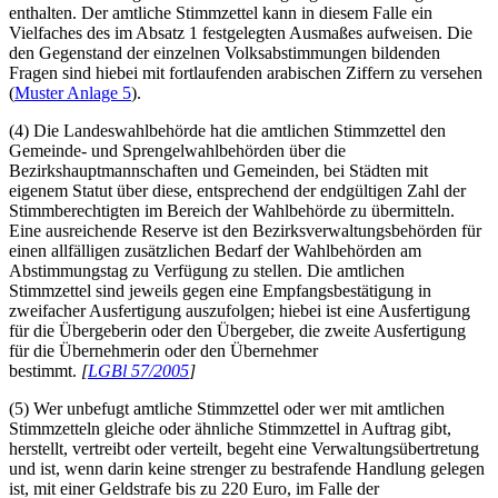
enthalten. Der amtliche Stimmzettel kann in diesem Falle ein
Vielfaches des im Absatz 1 festgelegten Ausmaßes aufweisen. Die
den Gegenstand der einzelnen Volksabstimmungen bildenden
Fragen sind hiebei mit fortlaufenden arabischen Ziffern zu versehen
(
Muster Anlage 5
).
(4) Die Landeswahlbehörde hat die amtlichen Stimmzettel den
Gemeinde- und Sprengelwahlbehörden über die
Bezirkshauptmannschaften und Gemeinden, bei Städten mit
eigenem Statut über diese, entsprechend der endgültigen Zahl der
Stimmberechtigten im Bereich der Wahlbehörde zu übermitteln.
Eine ausreichende Reserve ist den Bezirksverwaltungsbehörden für
einen allfälligen zusätzlichen Bedarf der Wahlbehörden am
Abstimmungstag zu Verfügung zu stellen. Die amtlichen
Stimmzettel sind jeweils gegen eine Empfangsbestätigung in
zweifacher Ausfertigung auszufolgen; hiebei ist eine Ausfertigung
für die Übergeberin oder den Übergeber, die zweite Ausfertigung
für die Übernehmerin oder den Übernehmer
bestimmt.
[
LGBl 57/2005
]
(5) Wer unbefugt amtliche Stimmzettel oder wer mit amtlichen
Stimmzetteln gleiche oder ähnliche Stimmzettel in Auftrag gibt,
herstellt, vertreibt oder verteilt, begeht eine Verwaltungsübertretung
und ist, wenn darin keine strenger zu bestrafende Handlung gelegen
ist, mit einer Geldstrafe bis zu 220 Euro, im Falle der