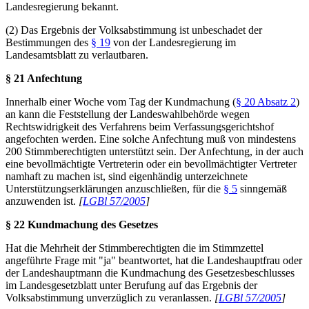
Landesregierung bekannt.
(2) Das Ergebnis der Volksabstimmung ist unbeschadet der
Bestimmungen des
§ 19
von der Landesregierung im
Landesamtsblatt zu verlautbaren.
§ 21 Anfechtung
Innerhalb einer Woche vom Tag der Kundmachung (
§ 20 Absatz 2
)
an kann die Feststellung der Landeswahlbehörde wegen
Rechtswidrigkeit des Verfahrens beim Verfassungsgerichtshof
angefochten werden. Eine solche Anfechtung muß von mindestens
200 Stimmberechtigten unterstützt sein. Der Anfechtung, in der auch
eine bevollmächtigte Vertreterin oder ein bevollmächtigter Vertreter
namhaft zu machen ist, sind eigenhändig unterzeichnete
Unterstützungserklärungen anzuschließen, für die
§ 5
sinngemäß
anzuwenden ist.
[
LGBl 57/2005
]
§ 22 Kundmachung des Gesetzes
Hat die Mehrheit der Stimmberechtigten die im Stimmzettel
angeführte Frage mit "ja" beantwortet, hat die Landeshauptfrau oder
der Landeshauptmann die Kundmachung des Gesetzesbeschlusses
im Landesgesetzblatt unter Berufung auf das Ergebnis der
Volksabstimmung unverzüglich zu veranlassen.
[
LGBl 57/2005
]