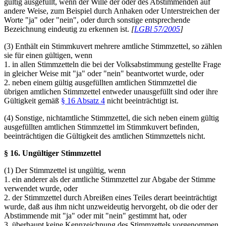
gültig ausgefüllt, wenn der Wille der oder des Abstimmenden auf
andere Weise, zum Beispiel durch Anhaken oder Unterstreichen der
Worte "ja" oder "nein", oder durch sonstige entsprechende
Bezeichnung eindeutig zu erkennen ist.
[
LGBl 57/2005
]
(3) Enthält ein Stimmkuvert mehrere amtliche Stimmzettel, so zählen
sie für einen gültigen, wenn
1. in allen Stimmzetteln die bei der Volksabstimmung gestellte Frage
in gleicher Weise mit "ja" oder "nein" beantwortet wurde, oder
2. neben einem gültig ausgefüllten amtlichen Stimmzettel die
übrigen amtlichen Stimmzettel entweder unausgefüllt sind oder ihre
Gültigkeit gemäß
§ 16 Absatz 4
nicht beeinträchtigt ist.
(4) Sonstige, nichtamtliche Stimmzettel, die sich neben einem gültig
ausgefüllten amtlichen Stimmzettel im Stimmkuvert befinden,
beeinträchtigen die Gültigkeit des amtlichen Stimmzettels nicht.
§ 16. Ungültiger Stimmzettel
(1) Der Stimmzettel ist ungültig, wenn
1. ein anderer als der amtliche Stimmzettel zur Abgabe der Stimme
verwendet wurde, oder
2. der Stimmzettel durch Abreißen eines Teiles derart beeinträchtigt
wurde, daß aus ihm nicht unzweideutig hervorgeht, ob die oder der
Abstimmende mit "ja" oder mit "nein" gestimmt hat, oder
3. überhaupt keine Kennzeichnung des Stimmzettels vorgenommen