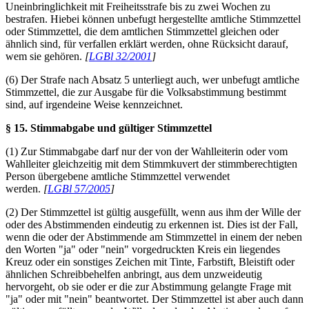
Uneinbringlichkeit mit Freiheitsstrafe bis zu zwei Wochen zu
bestrafen. Hiebei können unbefugt hergestellte amtliche Stimmzettel
oder Stimmzettel, die dem amtlichen Stimmzettel gleichen oder
ähnlich sind, für verfallen erklärt werden, ohne Rücksicht darauf,
wem sie gehören.
[
LGBl 32/2001
]
(6) Der Strafe nach Absatz 5 unterliegt auch, wer unbefugt amtliche
Stimmzettel, die zur Ausgabe für die Volksabstimmung bestimmt
sind, auf irgendeine Weise kennzeichnet.
§ 15. Stimmabgabe und gültiger Stimmzettel
(1) Zur Stimmabgabe darf nur der von der Wahlleiterin oder vom
Wahlleiter gleichzeitig mit dem Stimmkuvert der stimmberechtigten
Person übergebene amtliche Stimmzettel verwendet
werden.
[
LGBl 57/2005
]
(2) Der Stimmzettel ist gültig ausgefüllt, wenn aus ihm der Wille der
oder des Abstimmenden eindeutig zu erkennen ist. Dies ist der Fall,
wenn die oder der Abstimmende am Stimmzettel in einem der neben
den Worten "ja" oder "nein" vorgedruckten Kreis ein liegendes
Kreuz oder ein sonstiges Zeichen mit Tinte, Farbstift, Bleistift oder
ähnlichen Schreibbehelfen anbringt, aus dem unzweideutig
hervorgeht, ob sie oder er die zur Abstimmung gelangte Frage mit
"ja" oder mit "nein" beantwortet. Der Stimmzettel ist aber auch dann