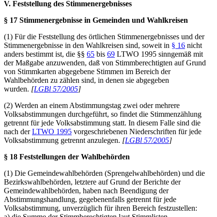
V. Feststellung des Stimmenergebnisses
§ 17 Stimmenergebnisse in Gemeinden und Wahlkreisen
(1) Für die Feststellung des örtlichen Stimmenergebnisses und der
Stimmenergebnisse in den Wahlkreisen sind, soweit in
§ 16
nicht
anders bestimmt ist, die §§
65
bis
69
LTWO 1995 sinngemäß mit
der Maßgabe anzuwenden, daß von Stimmberechtigten auf Grund
von Stimmkarten abgegebene Stimmen im Bereich der
Wahlbehörden zu zählen sind, in denen sie abgegeben
wurden.
[
LGBl 57/2005
]
(2) Werden an einem Abstimmungstag zwei oder mehrere
Volksabstimmungen durchgeführt, so findet die Stimmenzählung
getrennt für jede Volksabstimmung statt. In diesem Falle sind die
nach der
LTWO 1995
vorgeschriebenen Niederschriften für jede
Volksabstimmung getrennt anzulegen.
[
LGBl 57/2005
]
§ 18 Feststellungen der Wahlbehörden
(1) Die Gemeindewahlbehörden (Sprengelwahlbehörden) und die
Bezirkswahlbehörden, letztere auf Grund der Berichte der
Gemeindewahlbehörden, haben nach Beendigung der
Abstimmungshandlung, gegebenenfalls getrennt für jede
Volksabstimmung, unverzüglich für ihren Bereich festzustellen:
a) die Summe der Stimmberechtigten laut Stimmlisten,