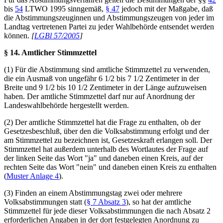
bis
54
LTWO 1995 sinngemäß,
§ 47
jedoch mit der Maßgabe, daß
die Abstimmungszeuginnen und Abstimmungszeugen von jeder im
Landtag vertretenen Partei zu jeder Wahlbehörde entsendet werden
können.
[
LGBl 57/2005
]
§ 14. Amtlicher Stimmzettel
(1) Für die Abstimmung sind amtliche Stimmzettel zu verwenden,
die ein Ausmaß von ungefähr 6 1/2 bis 7 1/2 Zentimeter in der
Breite und 9 1/2 bis 10 1/2 Zentimeter in der Länge aufzuweisen
haben. Der amtliche Stimmzettel darf nur auf Anordnung der
Landeswahlbehörde hergestellt werden.
(2) Der amtliche Stimmzettel hat die Frage zu enthalten, ob der
Gesetzesbeschluß, über den die Volksabstimmung erfolgt und der
am Stimmzettel zu bezeichnen ist, Gesetzeskraft erlangen soll. Der
Stimmzettel hat außerdem unterhalb des Wortlautes der Frage auf
der linken Seite das Wort "ja" und daneben einen Kreis, auf der
rechten Seite das Wort "nein" und daneben einen Kreis zu enthalten
(
Muster Anlage 4
).
(3) Finden an einem Abstimmungstag zwei oder mehrere
Volksabstimmungen statt (
§ 7 Absatz 3
), so hat der amtliche
Stimmzettel für jede dieser Volksabstimmungen die nach Absatz 2
erforderlichen Angaben in der dort festgelegten Anordnung zu