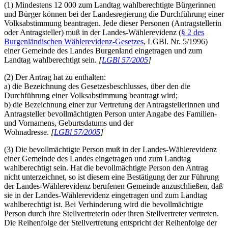
(1) Mindestens 12 000 zum Landtag wahlberechtigte Bürgerinnen
und Bürger können bei der Landesregierung die Durchführung einer
Volksabstimmung beantragen. Jede dieser Personen (Antragstellerin
oder Antragsteller) muß in der Landes-Wählerevidenz (
§ 2 des
Burgenländischen Wählerevidenz-Gesetzes
, LGBl. Nr. 5/1996)
einer Gemeinde des Landes Burgenland eingetragen und zum
Landtag wahlberechtigt sein.
[
LGBl 57/2005
]
(2) Der Antrag hat zu enthalten:
a) die Bezeichnung des Gesetzesbeschlusses, über den die
Durchführung einer Volksabstimmung beantragt wird;
b) die Bezeichnung einer zur Vertretung der Antragstellerinnen und
Antragsteller bevollmächtigten Person unter Angabe des Familien-
und Vornamens, Geburtsdatums und der
Wohnadresse.
[
LGBl 57/2005
]
(3) Die bevollmächtigte Person muß in der Landes-Wählerevidenz
einer Gemeinde des Landes eingetragen und zum Landtag
wahlberechtigt sein. Hat die bevollmächtigte Person den Antrag
nicht unterzeichnet, so ist diesem eine Bestätigung der zur Führung
der Landes-Wählerevidenz berufenen Gemeinde anzuschließen, daß
sie in der Landes-Wählerevidenz eingetragen und zum Landtag
wahlberechtigt ist. Bei Verhinderung wird die bevollmächtigte
Person durch ihre Stellvertreterin oder ihren Stellvertreter vertreten.
Die Reihenfolge der Stellvertretung entspricht der Reihenfolge der