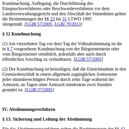
Kundmachung, Auflegung, die Durchführung des
Einspruchsverfahrens oder Beschwerdeverfahrens vor dem
Landesverwaltungsgericht und den Abschluß der Stimmlisten gelten
die Bestimmungen der §§
23
bis
31
LTWO 1995
sinngemäß.
[
LGBl 57/2005
,
LGBl 79/2013
]
§ 12 Kundmachung
(1) Am vierzehnten Tag vor dem Tag der Volksabstimmung ist die
in
§ 7
vorgesehene Kundmachung von der Bürgermeisterin oder
vom Bürgermeister ortsüblich, jedenfalls aber auch durch
öffentlichen Anschlag zu verlautbaren.
[
LGBl 57/2005
]
(2) Der Kundmachung ist beizufügen, daß die Einsichtnahme in den
Gesetzesbeschluß in einem allgemein zugänglichen Amtsraume
jeder stimmberechtigten Person durch zehn Tage während der
Amtszeit, an Tagen ohne Amtszeit mindestens zwei Stunden
gestattet ist.
[
LGBl 57/2005
]
IV. Abstimmungsverfahren
§ 13. Sicherung und Leitung der Abstimmung
Für das Abstimmungsverfahren gelten die Bestimmungen der §§
42