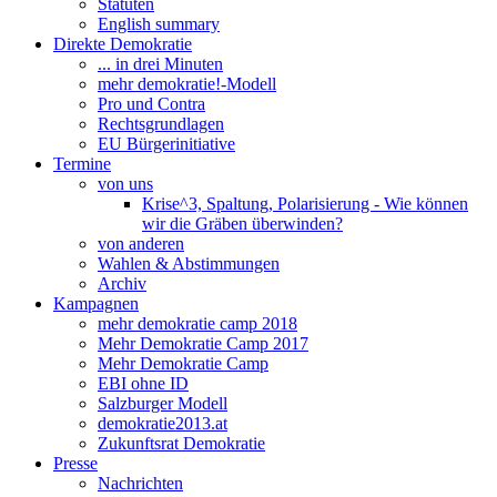
Statuten
English summary
Direkte Demokratie
... in drei Minuten
mehr demokratie!-Modell
Pro und Contra
Rechtsgrundlagen
EU Bürgerinitiative
Termine
von uns
Krise^3, Spaltung, Polarisierung - Wie können
wir die Gräben überwinden?
von anderen
Wahlen & Abstimmungen
Archiv
Kampagnen
mehr demokratie camp 2018
Mehr Demokratie Camp 2017
Mehr Demokratie Camp
EBI ohne ID
Salzburger Modell
demokratie2013.at
Zukunftsrat Demokratie
Presse
Nachrichten