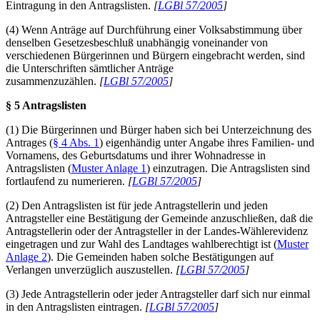
Eintragung in den Antragslisten.
[
LGBl 57/2005
]
(4) Wenn Anträge auf Durchführung einer Volksabstimmung über
denselben Gesetzesbeschluß unabhängig voneinander von
verschiedenen Bürgerinnen und Bürgern eingebracht werden, sind
die Unterschriften sämtlicher Anträge
zusammenzuzählen.
[
LGBl 57/2005
]
§ 5 Antragslisten
(1) Die Bürgerinnen und Bürger haben sich bei Unterzeichnung des
Antrages (
§ 4 Abs. 1
) eigenhändig unter Angabe ihres Familien- und
Vornamens, des Geburtsdatums und ihrer Wohnadresse in
Antragslisten (
Muster Anlage 1
) einzutragen. Die Antragslisten sind
fortlaufend zu numerieren.
[
LGBl 57/2005
]
(2) Den Antragslisten ist für jede Antragstellerin und jeden
Antragsteller eine Bestätigung der Gemeinde anzuschließen, daß die
Antragstellerin oder der Antragsteller in der Landes-Wählerevidenz
eingetragen und zur Wahl des Landtages wahlberechtigt ist (
Muster
Anlage 2
). Die Gemeinden haben solche Bestätigungen auf
Verlangen unverzüglich auszustellen.
[
LGBl 57/2005
]
(3) Jede Antragstellerin oder jeder Antragsteller darf sich nur einmal
in den Antragslisten eintragen.
[
LGBl 57/2005
]