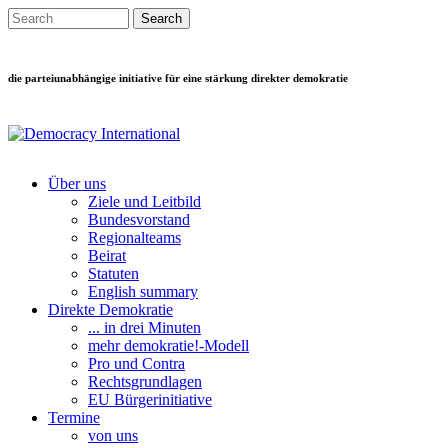
Direkt zum Inhalt
Search this site
Suchformular
die parteiunabhängige initiative für eine stärkung direkter demokratie
Über uns
Ziele und Leitbild
Main menu
Bundesvorstand
Regionalteams
Beirat
Statuten
English summary
Direkte Demokratie
... in drei Minuten
mehr demokratie!-Modell
Pro und Contra
Rechtsgrundlagen
EU Bürgerinitiative
Termine
von uns