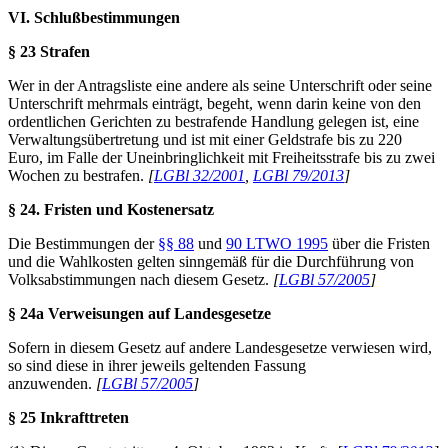
VI. Schlußbestimmungen
§ 23 Strafen
Wer in der Antragsliste eine andere als seine Unterschrift oder seine
Unterschrift mehrmals einträgt, begeht, wenn darin keine von den
ordentlichen Gerichten zu bestrafende Handlung gelegen ist, eine
Verwaltungsübertretung und ist mit einer Geldstrafe bis zu 220
Euro, im Falle der Uneinbringlichkeit mit Freiheitsstrafe bis zu zwei
Wochen zu bestrafen.
[
LGBl 32/
2001
,
LGBl
79/2013
]
§ 24. Fristen und Kostenersatz
Die Bestimmungen der
§§ 88
und
90 LTWO 1995
über die Fristen
und die Wahlkosten gelten sinngemäß für die Durchführung von
Volksabstimmungen nach diesem Gesetz.
[
LGBl 57/2005
]
§ 24a Verweisungen auf Landesgesetze
Sofern in diesem Gesetz auf andere Landesgesetze verwiesen wird,
so sind diese in ihrer jeweils geltenden Fassung
anzuwenden.
[
LGBl 57/2005
]
§ 25 Inkrafttreten