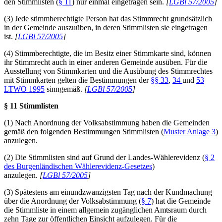
den Stimmlisten (
§ 11
) nur einmal eingetragen sein.
[
LGBl 57/2005
]
(3) Jede stimmberechtigte Person hat das Stimmrecht grundsätzlich
in der Gemeinde auszuüben, in deren Stimmlisten sie eingetragen
ist.
[
LGBl 57/2005
]
(4) Stimmberechtigte, die im Besitz einer Stimmkarte sind, können
ihr Stimmrecht auch in einer anderen Gemeinde ausüben. Für die
Ausstellung von Stimmkarten und die Ausübung des Stimmrechtes
mit Stimmkarten gelten die Bestimmungen der
§§ 33
,
34
und
53
LTWO 1995
sinngemäß.
[
LGBl 57/2005
]
§ 11 Stimmlisten
(1) Nach Anordnung der Volksabstimmung haben die Gemeinden
gemäß den folgenden Bestimmungen Stimmlisten (
Muster Anlage 3
)
anzulegen.
(2) Die Stimmlisten sind auf Grund der Landes-Wählerevidenz (
§ 2
des Burgenländischen Wählerevidenz-Gesetzes
)
anzulegen.
[
LGBl 57/2005
]
(3) Spätestens am einundzwanzigsten Tag nach der Kundmachung
über die Anordnung der Volksabstimmung (
§ 7
) hat die Gemeinde
die Stimmliste in einem allgemein zugänglichen Amtsraum durch
zehn Tage zur öffentlichen Einsicht aufzulegen. Für die