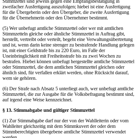
Stimmzettel sind jeweils gegen eine Empfangsbestätigung in
zweifacher Ausfertigung auszufolgen; hiebei ist eine Ausfertigung
für die Übergeberin oder den Übergeber, die zweite Ausfertigung
für die Übernehmerin oder den Übernehmer bestimmt.
(5) Wer unbefugt amtliche Stimmzettel oder wer mit amtlichen
Stimmzetteln gleiche oder ähnliche Stimmzettel in Auftrag gibt,
herstellt, vertreibt oder verteilt, begeht eine Verwaltungsübertretung
und ist, wenn darin keine strenger zu bestrafende Handlung gelegen
ist, mit einer Geldstrafe bis zu 220 Euro, im Falle der
Uneinbringlichkeit mit Freiheitsstrafe bis zu zwei Wochen zu
bestrafen. Hiebei können unbefugt hergestellte amtliche Stimmzettel
oder Stimmzettel, die dem amtlichen Stimmzettel gleichen oder
ähnlich sind, für verfallen erklärt werden, ohne Rücksicht darauf,
wem sie gehören.
(6) Der Strafe nach Absatz 5 unterliegt auch, wer unbefugt amtliche
Stimmzettel, die zur Ausgabe für die Volksbefragung bestimmt sind,
auf irgend eine Weise kennzeichnet.
§ 13. Stimmabgabe und gültiger Stimmzettel
(1) Zur Stimmabgabe darf nur der von der Wahlleiterin oder vom
Wahlleiter gleichzeitig mit dem Stimmkuvert der oder dem
Stimmberechtigten übergebene amtliche Stimmzettel verwendet
werden.