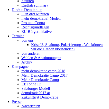
Statuten
English summary
Direkte Demokratie
... in drei Minuten
mehr demokratie!-Modell
Pro und Contra
Rechtsgrundlagen
EU Bürgerinitiative
Termine
von uns
Krise^3, Spaltung, Polarisierung - Wie können
wir die Gräben überwinden?
von anderen
Wahlen & Abstimmungen
Archiv
Kampagnen
mehr demokratie camp 2018
Mehr Demokratie Camp 2017
Mehr Demokratie Camp
EBI ohne ID
Salzburger Modell
demokratie2013.at
Zukunftsrat Demokratie
Presse
Nachrichten