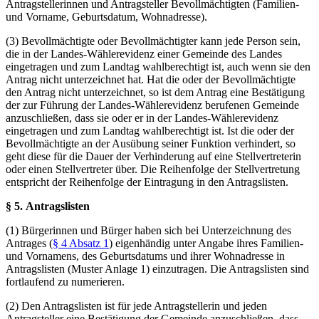
Antragstellerinnen und Antragsteller Bevollmächtigten (Familien-
und Vorname, Geburtsdatum, Wohnadresse).
(3) Bevollmächtigte oder Bevollmächtigter kann jede Person sein,
die in der Landes-Wählerevidenz einer Gemeinde des Landes
eingetragen und zum Landtag wahlberechtigt ist, auch wenn sie den
Antrag nicht unterzeichnet hat. Hat die oder der Bevollmächtigte
den Antrag nicht unterzeichnet, so ist dem Antrag eine Bestätigung
der zur Führung der Landes-Wählerevidenz berufenen Gemeinde
anzuschließen, dass sie oder er in der Landes-Wählerevidenz
eingetragen und zum Landtag wahlberechtigt ist. Ist die oder der
Bevollmächtigte an der Ausübung seiner Funktion verhindert, so
geht diese für die Dauer der Verhinderung auf eine Stellvertreterin
oder einen Stellvertreter über. Die Reihenfolge der Stellvertretung
entspricht der Reihenfolge der Eintragung in den Antragslisten.
§ 5. Antragslisten
(1) Bürgerinnen und Bürger haben sich bei Unterzeichnung des
Antrages (
§ 4 Absatz 1
) eigenhändig unter Angabe ihres Familien-
und Vornamens, des Geburtsdatums und ihrer Wohnadresse in
Antragslisten (Muster Anlage 1) einzutragen. Die Antragslisten sind
fortlaufend zu numerieren.
(2) Den Antragslisten ist für jede Antragstellerin und jeden
Antragsteller eine Bestätigung der Gemeinde anzuschließen, dass