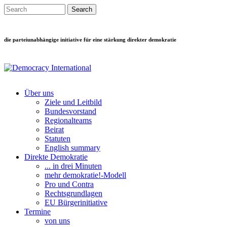
Direkt zum Inhalt
Search this site
Suchformular
die parteiunabhängige initiative für eine stärkung direkter demokratie
Über uns
Ziele und Leitbild
Main menu
Bundesvorstand
Regionalteams
Beirat
Statuten
English summary
Direkte Demokratie
... in drei Minuten
mehr demokratie!-Modell
Pro und Contra
Rechtsgrundlagen
EU Bürgerinitiative
Termine
von uns