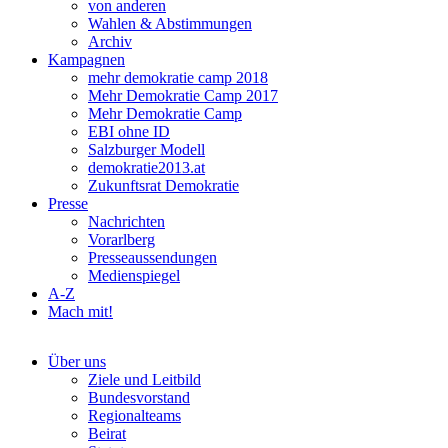
von anderen
Wahlen & Abstimmungen
Archiv
Kampagnen
mehr demokratie camp 2018
Mehr Demokratie Camp 2017
Mehr Demokratie Camp
EBI ohne ID
Salzburger Modell
demokratie2013.at
Zukunftsrat Demokratie
Presse
Nachrichten
Vorarlberg
Presseaussendungen
Medienspiegel
A-Z
Mach mit!
Über uns
Ziele und Leitbild
Bundesvorstand
Regionalteams
Beirat