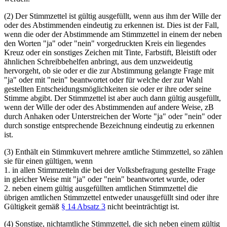
(2) Der Stimmzettel ist gültig ausgefüllt, wenn aus ihm der Wille der
oder des Abstimmenden eindeutig zu erkennen ist. Dies ist der Fall,
wenn die oder der Abstimmende am Stimmzettel in einem der neben
den Worten "ja" oder "nein" vorgedruckten Kreis ein liegendes
Kreuz oder ein sonstiges Zeichen mit Tinte, Farbstift, Bleistift oder
ähnlichen Schreibbehelfen anbringt, aus dem unzweideutig
hervorgeht, ob sie oder er die zur Abstimmung gelangte Frage mit
"ja" oder mit "nein" beantwortet oder für welche der zur Wahl
gestellten Entscheidungsmöglichkeiten sie oder er ihre oder seine
Stimme abgibt. Der Stimmzettel ist aber auch dann gültig ausgefüllt,
wenn der Wille der oder des Abstimmenden auf andere Weise, zB
durch Anhaken oder Unterstreichen der Worte "ja" oder "nein" oder
durch sonstige entsprechende Bezeichnung eindeutig zu erkennen
ist.
(3) Enthält ein Stimmkuvert mehrere amtliche Stimmzettel, so zählen
sie für einen gültigen, wenn
1. in allen Stimmzetteln die bei der Volksbefragung gestellte Frage
in gleicher Weise mit "ja" oder "nein" beantwortet wurde, oder
2. neben einem gültig ausgefüllten amtlichen Stimmzettel die
übrigen amtlichen Stimmzettel entweder unausgefüllt sind oder ihre
Gültigkeit gemäß
§ 14 Absatz 3
nicht beeinträchtigt ist.
(4) Sonstige, nichtamtliche Stimmzettel, die sich neben einem gültig