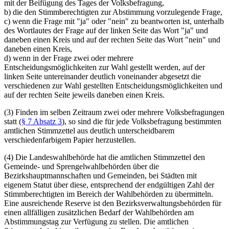
mit der Beifügung des Tages der Volksbefragung,
b) die den Stimmberechtigten zur Abstimmung vorzulegende Frage,
c) wenn die Frage mit "ja" oder "nein" zu beantworten ist, unterhalb
des Wortlautes der Frage auf der linken Seite das Wort "ja" und
daneben einen Kreis und auf der rechten Seite das Wort "nein" und
daneben einen Kreis,
d) wenn in der Frage zwei oder mehrere
Entscheidungsmöglichkeiten zur Wahl gestellt werden, auf der
linken Seite untereinander deutlich voneinander abgesetzt die
verschiedenen zur Wahl gestellten Entscheidungsmöglichkeiten und
auf der rechten Seite jeweils daneben einen Kreis.
(3) Finden im selben Zeitraum zwei oder mehrere Volksbefragungen
statt (
§ 7 Absatz 3
), so sind die für jede Volksbefragung bestimmten
amtlichen Stimmzettel aus deutlich unterscheidbarem
verschiedenfarbigem Papier herzustellen.
(4) Die Landeswahlbehörde hat die amtlichen Stimmzettel den
Gemeinde- und Sprengelwahlbehörden über die
Bezirkshauptmannschaften und Gemeinden, bei Städten mit
eigenem Statut über diese, entsprechend der endgültigen Zahl der
Stimmberechtigten im Bereich der Wahlbehörden zu übermitteln.
Eine ausreichende Reserve ist den Bezirksverwaltungsbehörden für
einen allfälligen zusätzlichen Bedarf der Wahlbehörden am
Abstimmungstag zur Verfügung zu stellen. Die amtlichen