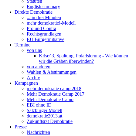
Statuten
English summary
Direkte Demokratie
... in drei Minuten
mehr demokratie!-Modell
Pro und Contra
Rechtsgrundlagen
EU Bürgerinitiative
Termine
von uns
Krise^3, Spaltung, Polarisierung - Wie können
wir die Gräben überwinden?
von anderen
Wahlen & Abstimmungen
Archiv
Kampagnen
mehr demokratie camp 2018
Mehr Demokratie Camp 2017
Mehr Demokratie Camp
EBI ohne ID
Salzburger Modell
demokratie2013.at
Zukunftsrat Demokratie
Presse
Nachrichten