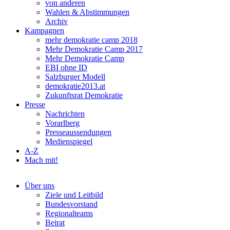
von anderen
Wahlen & Abstimmungen
Archiv
Kampagnen
mehr demokratie camp 2018
Mehr Demokratie Camp 2017
Mehr Demokratie Camp
EBI ohne ID
Salzburger Modell
demokratie2013.at
Zukunftsrat Demokratie
Presse
Nachrichten
Vorarlberg
Presseaussendungen
Medienspiegel
A-Z
Mach mit!
Über uns
Ziele und Leitbild
Bundesvorstand
Regionalteams
Beirat