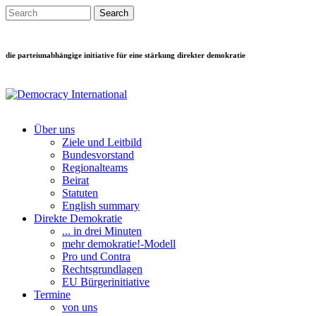
Direkt zum Inhalt
Search this site
Suchformular
die parteiunabhängige initiative für eine stärkung direkter demokratie
Über uns
Ziele und Leitbild
Main menu
Bundesvorstand
Regionalteams
Beirat
Statuten
English summary
Direkte Demokratie
... in drei Minuten
mehr demokratie!-Modell
Pro und Contra
Rechtsgrundlagen
EU Bürgerinitiative
Termine
von uns