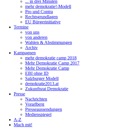
... in drei Minuten
mehr demokratie!-Modell
Pro und Contra
Rechtsgrundlagen
EU Bürgerinitiative
Termine
von uns
von anderen
Wahlen & Abstimmungen
Archiv
Kampagnen
mehr demokratie camp 2018
Mehr Demokratie Camp 2017
Mehr Demokratie Camp
EBI ohne ID
Salzburger Modell
demokratie2013.at
Zukunftsrat Demokratie
Presse
Nachrichten
Vorarlberg
Presseaussendungen
Medienspiegel
A-Z
Mach mit!