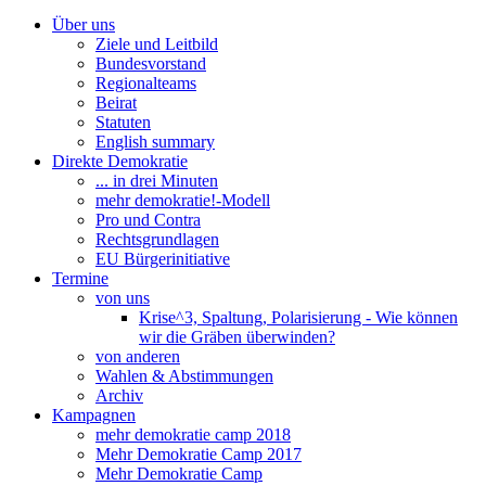
Über uns
Ziele und Leitbild
Bundesvorstand
Regionalteams
Beirat
Statuten
English summary
Direkte Demokratie
... in drei Minuten
mehr demokratie!-Modell
Pro und Contra
Rechtsgrundlagen
EU Bürgerinitiative
Termine
von uns
Krise^3, Spaltung, Polarisierung - Wie können
wir die Gräben überwinden?
von anderen
Wahlen & Abstimmungen
Archiv
Kampagnen
mehr demokratie camp 2018
Mehr Demokratie Camp 2017
Mehr Demokratie Camp