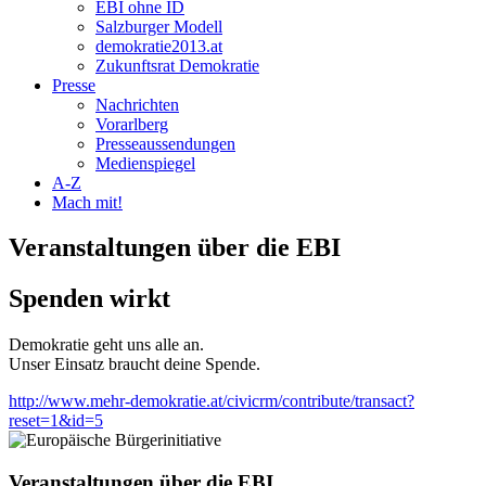
EBI ohne ID
Salzburger Modell
demokratie2013.at
Zukunftsrat Demokratie
Presse
Nachrichten
Vorarlberg
Presseaussendungen
Medienspiegel
A-Z
Mach mit!
Veranstaltungen über die EBI
Spenden wirkt
Demokratie geht uns alle an.
Unser Einsatz braucht deine Spende.
http://www.mehr-demokratie.at/civicrm/contribute/transact?
reset=1&id=5
Veranstaltungen über die EBI