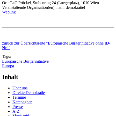
Ort: Café Prückel, Stubenring 24 (Luegerplatz), 1010 Wien
Veranstaltende Organisation(en): mehr demokratie!
Weblink
zurück zur Übersichtsseite "Europäische Bürgerinitiative ohne ID-
Nr.!"
Tags:
Europäische Bürgerinitiative
Europa
Inhalt
Über uns
Direkte Demokratie
Termine
Kampagnen
Presse
A-Z
Mach mit!