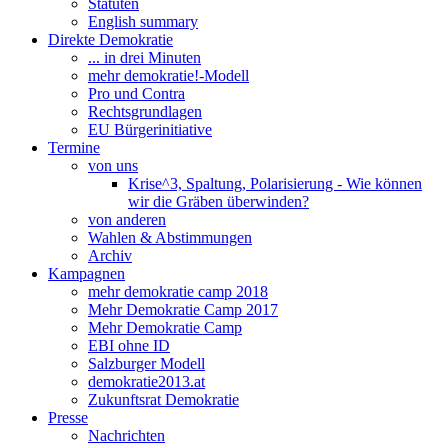
Statuten
English summary
Direkte Demokratie
... in drei Minuten
mehr demokratie!-Modell
Pro und Contra
Rechtsgrundlagen
EU Bürgerinitiative
Termine
von uns
Krise^3, Spaltung, Polarisierung - Wie können
wir die Gräben überwinden?
von anderen
Wahlen & Abstimmungen
Archiv
Kampagnen
mehr demokratie camp 2018
Mehr Demokratie Camp 2017
Mehr Demokratie Camp
EBI ohne ID
Salzburger Modell
demokratie2013.at
Zukunftsrat Demokratie
Presse
Nachrichten