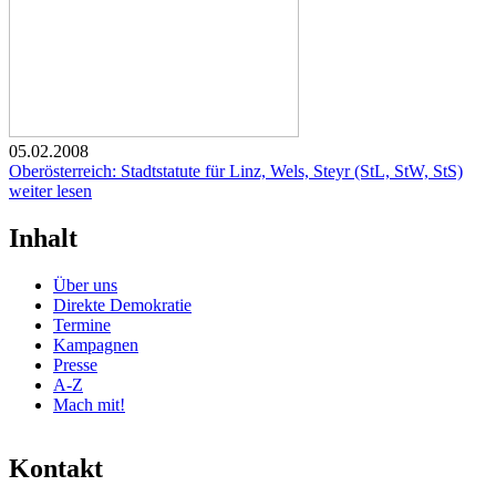
05.02.2008
Oberösterreich: Stadtstatute für Linz, Wels, Steyr (StL, StW, StS)
weiter lesen
Inhalt
Über uns
Direkte Demokratie
Termine
Kampagnen
Presse
A-Z
Mach mit!
Kontakt