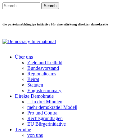
Direkt zum Inhalt
Search this site
Suchformular
die parteiunabhängige initiative für eine stärkung direkter demokratie
Über uns
Ziele und Leitbild
Main menu
Bundesvorstand
Regionalteams
Beirat
Statuten
English summary
Direkte Demokratie
... in drei Minuten
mehr demokratie!-Modell
Pro und Contra
Rechtsgrundlagen
EU Bürgerinitiative
Termine
von uns