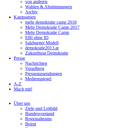
von anderen
Wahlen & Abstimmungen
Archiv
Kampagnen
mehr demokratie camp 2018
Mehr Demokratie Camp 2017
Mehr Demokratie Camp
EBI ohne ID
Salzburger Modell
demokratie2013.at
Zukunftsrat Demokratie
Presse
Nachrichten
Vorarlberg
Presseaussendungen
Medienspiegel
A-Z
Mach mit!
Über uns
Ziele und Leitbild
Bundesvorstand
Regionalteams
Beirat