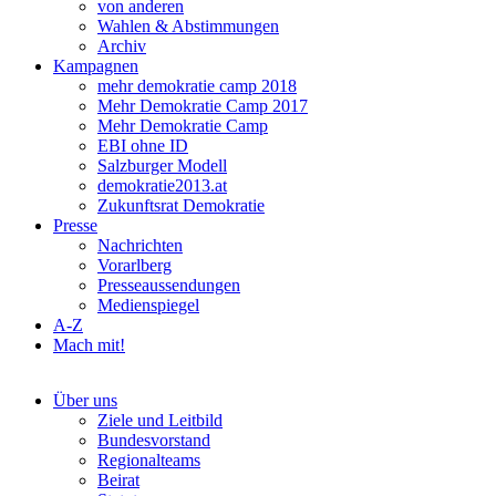
von anderen
Wahlen & Abstimmungen
Archiv
Kampagnen
mehr demokratie camp 2018
Mehr Demokratie Camp 2017
Mehr Demokratie Camp
EBI ohne ID
Salzburger Modell
demokratie2013.at
Zukunftsrat Demokratie
Presse
Nachrichten
Vorarlberg
Presseaussendungen
Medienspiegel
A-Z
Mach mit!
Über uns
Ziele und Leitbild
Bundesvorstand
Regionalteams
Beirat