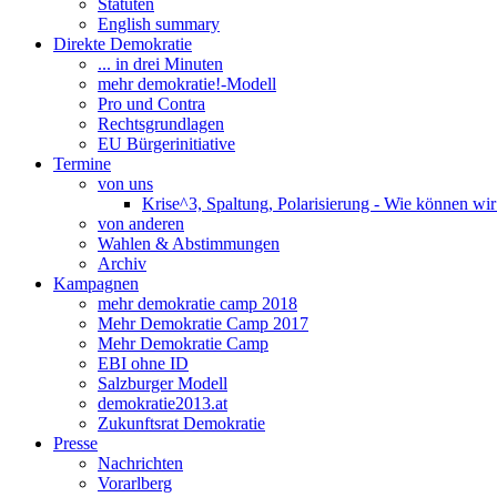
Statuten
English summary
Direkte Demokratie
... in drei Minuten
mehr demokratie!-Modell
Pro und Contra
Rechtsgrundlagen
EU Bürgerinitiative
Termine
von uns
Krise^3, Spaltung, Polarisierung - Wie können wi
von anderen
Wahlen & Abstimmungen
Archiv
Kampagnen
mehr demokratie camp 2018
Mehr Demokratie Camp 2017
Mehr Demokratie Camp
EBI ohne ID
Salzburger Modell
demokratie2013.at
Zukunftsrat Demokratie
Presse
Nachrichten
Vorarlberg