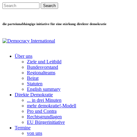
Direkt zum Inhalt
Search this site
Suchformular
die parteiunabhängige initiative für eine stärkung direkter demokratie
Über uns
Ziele und Leitbild
Main menu
Bundesvorstand
Regionalteams
Beirat
Statuten
English summary
Direkte Demokratie
... in drei Minuten
mehr demokratie!-Modell
Pro und Contra
Rechtsgrundlagen
EU Bürgerinitiative
Termine
von uns