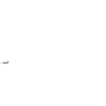
 - md!