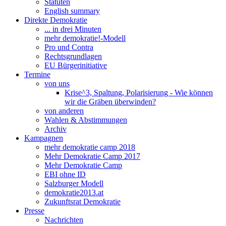
Statuten
English summary
Direkte Demokratie
... in drei Minuten
mehr demokratie!-Modell
Pro und Contra
Rechtsgrundlagen
EU Bürgerinitiative
Termine
von uns
Krise^3, Spaltung, Polarisierung - Wie können
wir die Gräben überwinden?
von anderen
Wahlen & Abstimmungen
Archiv
Kampagnen
mehr demokratie camp 2018
Mehr Demokratie Camp 2017
Mehr Demokratie Camp
EBI ohne ID
Salzburger Modell
demokratie2013.at
Zukunftsrat Demokratie
Presse
Nachrichten