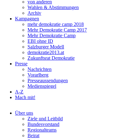
von anderen
Wahlen & Abstimmungen
Archiv
Kampagnen
mehr demokratie camp 2018
Mehr Demokratie Camp 2017
Mehr Demokratie Camp
EBI ohne ID
Salzburger Modell
demokratie2013.at
Zukunftsrat Demokratie
Presse
Nachrichten
Vorarlberg
Presseaussendungen
Medienspiegel
A-Z
Mach mit!
Über uns
Ziele und Leitbild
Bundesvorstand
Regionalteams
Beirat