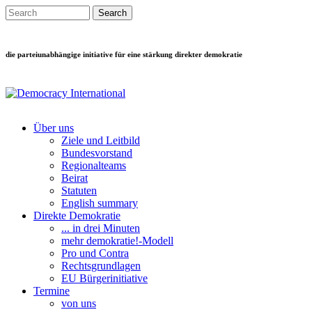
Direkt zum Inhalt
Search this site
Suchformular
die parteiunabhängige initiative für eine stärkung direkter demokratie
Über uns
Ziele und Leitbild
Main menu
Bundesvorstand
Regionalteams
Beirat
Statuten
English summary
Direkte Demokratie
... in drei Minuten
mehr demokratie!-Modell
Pro und Contra
Rechtsgrundlagen
EU Bürgerinitiative
Termine
von uns