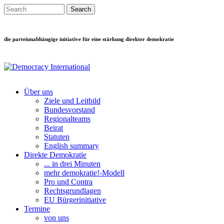
Direkt zum Inhalt
Search this site
Suchformular
die parteiunabhängige initiative für eine stärkung direkter demokratie
Über uns
Ziele und Leitbild
Main menu
Bundesvorstand
Regionalteams
Beirat
Statuten
English summary
Direkte Demokratie
... in drei Minuten
mehr demokratie!-Modell
Pro und Contra
Rechtsgrundlagen
EU Bürgerinitiative
Termine
von uns