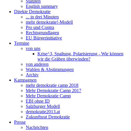
Statuten
English summary
Direkte Demokratie
... in drei Minuten
mehr demokratie!-Modell
Pro und Contra
Rechtsgrundlagen
EU Bürgerinitiative
Termine
von uns
Krise^3, Spaltung, Polarisierung - Wie können
wir die Gräben überwinden?
von anderen
Wahlen & Abstimmungen
Archiv
Kampagnen
mehr demokratie camp 2018
Mehr Demokratie Camp 2017
Mehr Demokratie Camp
EBI ohne ID
Salzburger Modell
demokratie2013.at
Zukunftsrat Demokratie
Presse
Nachrichten