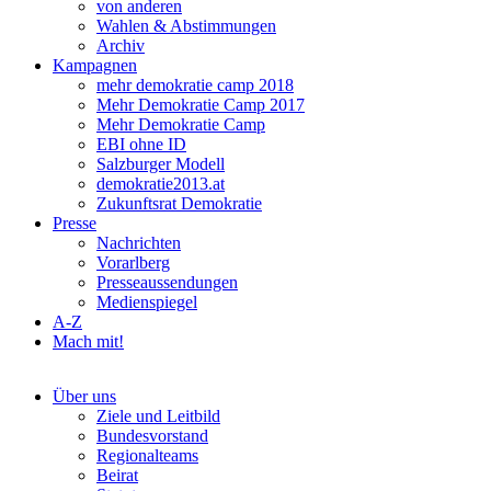
von anderen
Wahlen & Abstimmungen
Archiv
Kampagnen
mehr demokratie camp 2018
Mehr Demokratie Camp 2017
Mehr Demokratie Camp
EBI ohne ID
Salzburger Modell
demokratie2013.at
Zukunftsrat Demokratie
Presse
Nachrichten
Vorarlberg
Presseaussendungen
Medienspiegel
A-Z
Mach mit!
Über uns
Ziele und Leitbild
Bundesvorstand
Regionalteams
Beirat