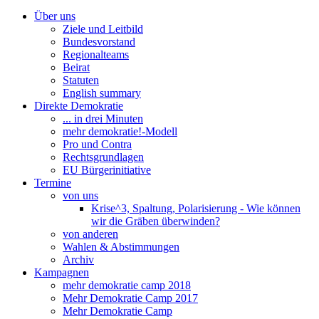
Über uns
Ziele und Leitbild
Bundesvorstand
Regionalteams
Beirat
Statuten
English summary
Direkte Demokratie
... in drei Minuten
mehr demokratie!-Modell
Pro und Contra
Rechtsgrundlagen
EU Bürgerinitiative
Termine
von uns
Krise^3, Spaltung, Polarisierung - Wie können
wir die Gräben überwinden?
von anderen
Wahlen & Abstimmungen
Archiv
Kampagnen
mehr demokratie camp 2018
Mehr Demokratie Camp 2017
Mehr Demokratie Camp