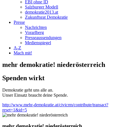
EBI ohne ID
Salzburger Modell
demokratie2013.at
Zukunftsrat Demokratie
Presse
Nachrichten
Vorarlberg
Presseaussendungen
Medienspiegel
A-Z
Mach mit!
mehr demokratie! niederösterreich
Spenden wirkt
Demokratie geht uns alle an.
Unser Einsatz braucht deine Spende.
http://www.mehr-demokratie.at/civicrm/contribute/transact?
reset=1&id=5
mehr demokratie! niederösterreich