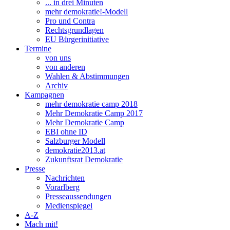
... in drei Minuten
mehr demokratie!-Modell
Pro und Contra
Rechtsgrundlagen
EU Bürgerinitiative
Termine
von uns
von anderen
Wahlen & Abstimmungen
Archiv
Kampagnen
mehr demokratie camp 2018
Mehr Demokratie Camp 2017
Mehr Demokratie Camp
EBI ohne ID
Salzburger Modell
demokratie2013.at
Zukunftsrat Demokratie
Presse
Nachrichten
Vorarlberg
Presseaussendungen
Medienspiegel
A-Z
Mach mit!