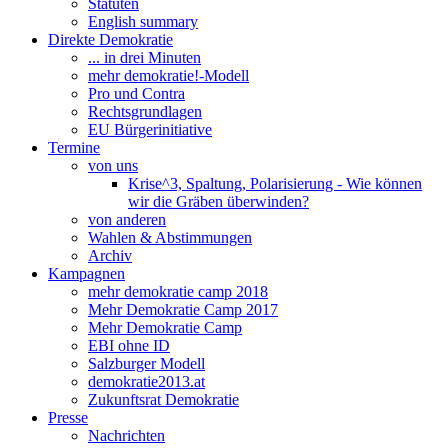
Statuten
English summary
Direkte Demokratie
... in drei Minuten
mehr demokratie!-Modell
Pro und Contra
Rechtsgrundlagen
EU Bürgerinitiative
Termine
von uns
Krise^3, Spaltung, Polarisierung - Wie können
wir die Gräben überwinden?
von anderen
Wahlen & Abstimmungen
Archiv
Kampagnen
mehr demokratie camp 2018
Mehr Demokratie Camp 2017
Mehr Demokratie Camp
EBI ohne ID
Salzburger Modell
demokratie2013.at
Zukunftsrat Demokratie
Presse
Nachrichten