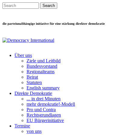
Direkt zum Inhalt
Search this site
Suchformular
die parteiunabhängige initiative für eine stärkung direkter demokratie
Über uns
Ziele und Leitbild
Main menu
Bundesvorstand
Regionalteams
Beirat
Statuten
English summary
Direkte Demokratie
... in drei Minuten
mehr demokratie!-Modell
Pro und Contra
Rechtsgrundlagen
EU Bürgerinitiative
Termine
von uns