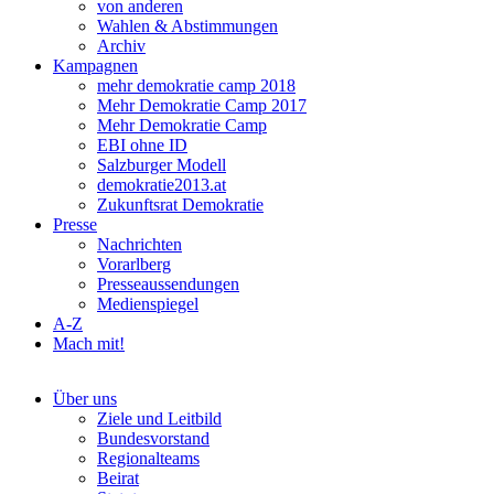
von anderen
Wahlen & Abstimmungen
Archiv
Kampagnen
mehr demokratie camp 2018
Mehr Demokratie Camp 2017
Mehr Demokratie Camp
EBI ohne ID
Salzburger Modell
demokratie2013.at
Zukunftsrat Demokratie
Presse
Nachrichten
Vorarlberg
Presseaussendungen
Medienspiegel
A-Z
Mach mit!
Über uns
Ziele und Leitbild
Bundesvorstand
Regionalteams
Beirat