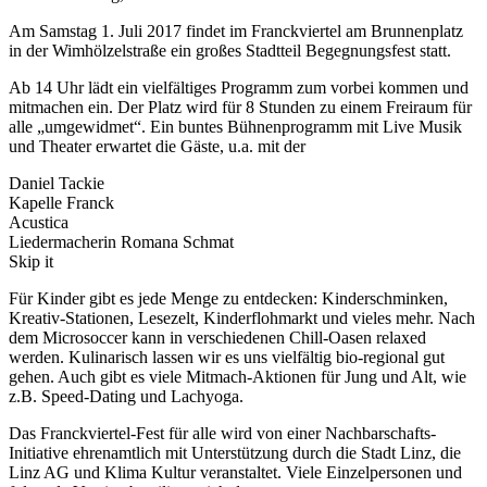
Am Samstag 1. Juli 2017 findet im Franckviertel am Brunnenplatz
in der Wimhölzelstraße ein großes Stadtteil Begegnungsfest statt.
Ab 14 Uhr lädt ein vielfältiges Programm zum vorbei kommen und
mitmachen ein. Der Platz wird für 8 Stunden zu einem Freiraum für
alle „umgewidmet“. Ein buntes Bühnenprogramm mit Live Musik
und Theater erwartet die Gäste, u.a. mit der
Daniel Tackie
Kapelle Franck
Acustica
Liedermacherin Romana Schmat
Skip it
Für Kinder gibt es jede Menge zu entdecken: Kinderschminken,
Kreativ-Stationen, Lesezelt, Kinderflohmarkt und vieles mehr. Nach
dem Microsoccer kann in verschiedenen Chill-Oasen relaxed
werden. Kulinarisch lassen wir es uns vielfältig bio-regional gut
gehen. Auch gibt es viele Mitmach-Aktionen für Jung und Alt, wie
z.B. Speed-Dating und Lachyoga.
Das Franckviertel-Fest für alle wird von einer Nachbarschafts-
Initiative ehrenamtlich mit Unterstützung durch die Stadt Linz, die
Linz AG und Klima Kultur veranstaltet. Viele Einzelpersonen und