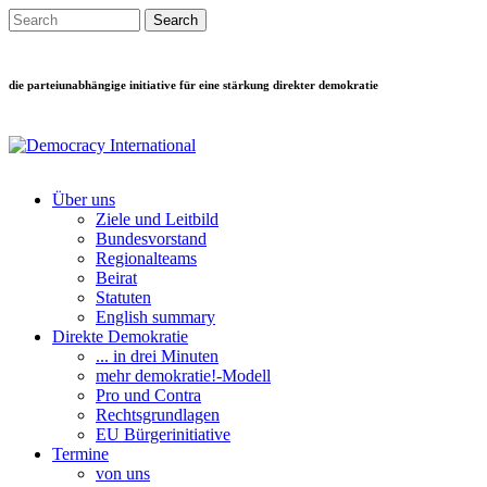
Direkt zum Inhalt
Search this site
Suchformular
die parteiunabhängige initiative für eine stärkung direkter demokratie
Über uns
Ziele und Leitbild
Main menu
Bundesvorstand
Regionalteams
Beirat
Statuten
English summary
Direkte Demokratie
... in drei Minuten
mehr demokratie!-Modell
Pro und Contra
Rechtsgrundlagen
EU Bürgerinitiative
Termine
von uns