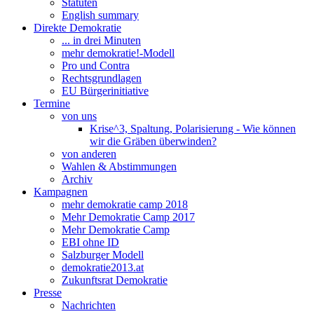
Statuten
English summary
Direkte Demokratie
... in drei Minuten
mehr demokratie!-Modell
Pro und Contra
Rechtsgrundlagen
EU Bürgerinitiative
Termine
von uns
Krise^3, Spaltung, Polarisierung - Wie können
wir die Gräben überwinden?
von anderen
Wahlen & Abstimmungen
Archiv
Kampagnen
mehr demokratie camp 2018
Mehr Demokratie Camp 2017
Mehr Demokratie Camp
EBI ohne ID
Salzburger Modell
demokratie2013.at
Zukunftsrat Demokratie
Presse
Nachrichten