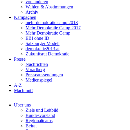
von anderen
Wahlen & Abstimmungen
Archiv
Kampagnen
mehr demokratie camp 2018
Mehr Demokratie Camp 2017
Mehr Demokratie Camp
EBI ohne ID
Salzburger Modell
demokratie2013.at
Zukunftsrat Demokratie
Presse
Nachrichten
Vorarlberg
Presseaussendungen
Medienspiegel
A-Z
Mach mit!
Über uns
Ziele und Leitbild
Bundesvorstand
Regionalteams
Beirat