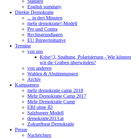
Statuten
English summary
Direkte Demokratie
... in drei Minuten
mehr demokratie!-Modell
Pro und Contra
Rechtsgrundlagen
EU Bürgerinitiative
Termine
von uns
Krise^3, Spaltung, Polarisierung - Wie können
wir die Gräben überwinden?
von anderen
Wahlen & Abstimmungen
Archiv
Kampagnen
mehr demokratie camp 2018
Mehr Demokratie Camp 2017
Mehr Demokratie Camp
EBI ohne ID
Salzburger Modell
demokratie2013.at
Zukunftsrat Demokratie
Presse
Nachrichten