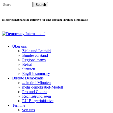
Direkt zum Inhalt
Search this site
Suchformular
die parteiunabhängige initiative für eine stärkung direkter demokratie
Über uns
Ziele und Leitbild
Main menu
Bundesvorstand
Regionalteams
Beirat
Statuten
English summary
Direkte Demokratie
... in drei Minuten
mehr demokratie!-Modell
Pro und Contra
Rechtsgrundlagen
EU Bürgerinitiative
Termine
von uns