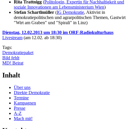
Rita Trattnigg
(
Politologin, Expertin für Nachhaltigkeit und
soziale Innovationen am Lebensministerium Wien
)
Stefan Schartlmüller
(
IG Demokratie
, Aktivist in
demokratiepolitischen und agrarpolitischen Themen, Gastwirt
"Wirt am Graben" und "Spirali" in Linz)
Dienstag, 12.02.2013 um 18:30 im ORF-Radiokulturhaus
Livestream
(am 12.02. ab 18:30)
Tags:
Demokratiepaket
Bild fehlt
MD! Beirat
Inhalt
Über uns
Direkte Demokratie
Termine
Kampagnen
Presse
A-Z
Mach mit!