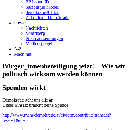
EBI ohne ID
Salzburger Modell
demokratie2013.at
Zukunftsrat Demokratie
Presse
Nachrichten
Vorarlberg
Presseaussendungen
Medienspiegel
A-Z
Mach mit!
Bürger_innenbeteiligung jetzt! – Wie wir
politisch wirksam werden können
Spenden wirkt
Demokratie geht uns alle an.
Unser Einsatz braucht deine Spende.
http://www.mehr-demokratie.at/civicrm/contribute/transact?
reset=1&id=5