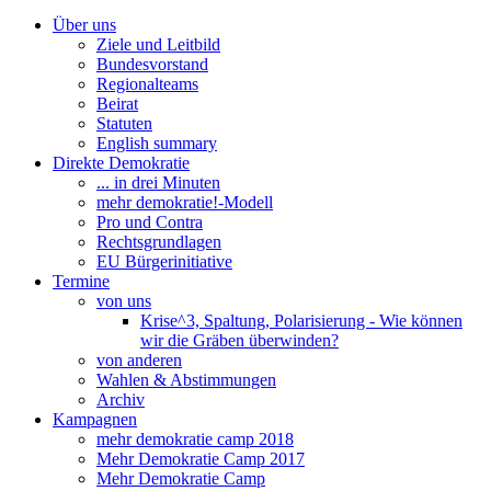
Über uns
Ziele und Leitbild
Bundesvorstand
Regionalteams
Beirat
Statuten
English summary
Direkte Demokratie
... in drei Minuten
mehr demokratie!-Modell
Pro und Contra
Rechtsgrundlagen
EU Bürgerinitiative
Termine
von uns
Krise^3, Spaltung, Polarisierung - Wie können
wir die Gräben überwinden?
von anderen
Wahlen & Abstimmungen
Archiv
Kampagnen
mehr demokratie camp 2018
Mehr Demokratie Camp 2017
Mehr Demokratie Camp