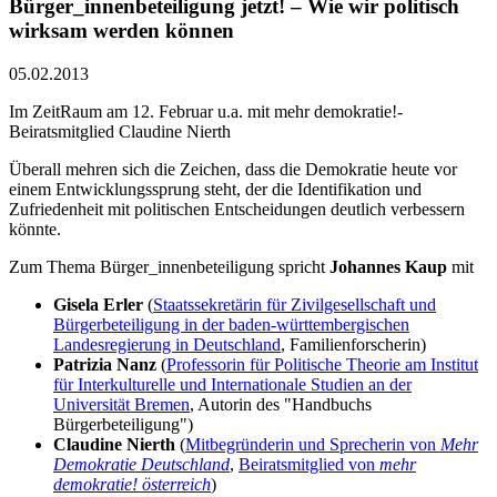
Bürger_innenbeteiligung jetzt! – Wie wir politisch
wirksam werden können
05.02.2013
Im ZeitRaum am 12. Februar u.a. mit mehr demokratie!-
Beiratsmitglied Claudine Nierth
Überall mehren sich die Zeichen, dass die Demokratie heute vor
einem Entwicklungssprung steht, der die Identifikation und
Zufriedenheit mit politischen Entscheidungen deutlich verbessern
könnte.
Zum Thema Bürger_innenbeteiligung spricht
Johannes Kaup
mit
Gisela Erler
(
Staatssekretärin für Zivilgesellschaft und
Bürgerbeteiligung in der baden-württembergischen
Landesregierung in Deutschland
, Familienforscherin)
Patrizia Nanz
(
Professorin für Politische Theorie am Institut
für Interkulturelle und Internationale Studien an der
Universität Bremen
, Autorin des "Handbuchs
Bürgerbeteiligung")
Claudine Nierth
(
Mitbegründerin und Sprecherin von
Mehr
Demokratie Deutschland
,
Beiratsmitglied von
mehr
demokratie! österreich
)