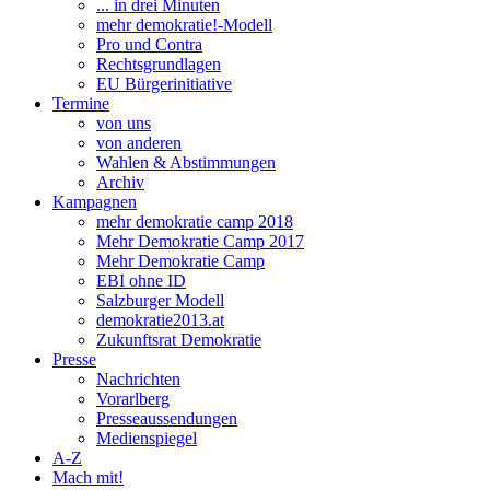
... in drei Minuten
mehr demokratie!-Modell
Pro und Contra
Rechtsgrundlagen
EU Bürgerinitiative
Termine
von uns
von anderen
Wahlen & Abstimmungen
Archiv
Kampagnen
mehr demokratie camp 2018
Mehr Demokratie Camp 2017
Mehr Demokratie Camp
EBI ohne ID
Salzburger Modell
demokratie2013.at
Zukunftsrat Demokratie
Presse
Nachrichten
Vorarlberg
Presseaussendungen
Medienspiegel
A-Z
Mach mit!