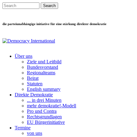
Direkt zum Inhalt
Search this site
Suchformular
die parteiunabhängige initiative für eine stärkung direkter demokratie
Über uns
Ziele und Leitbild
Main menu
Bundesvorstand
Regionalteams
Beirat
Statuten
English summary
Direkte Demokratie
... in drei Minuten
mehr demokratie!-Modell
Pro und Contra
Rechtsgrundlagen
EU Bürgerinitiative
Termine
von uns