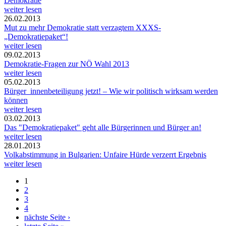
Demokratie
weiter lesen
26.02.2013
Mut zu mehr Demokratie statt verzagtem XXXS-
„Demokratiepaket“!
weiter lesen
09.02.2013
Demokratie-Fragen zur NÖ Wahl 2013
weiter lesen
05.02.2013
Bürger_innenbeteiligung jetzt! – Wie wir politisch wirksam werden
können
weiter lesen
03.02.2013
Das "Demokratiepaket" geht alle Bürgerinnen und Bürger an!
weiter lesen
28.01.2013
Volkabstimmung in Bulgarien: Unfaire Hürde verzerrt Ergebnis
weiter lesen
1
Seiten
2
3
4
nächste Seite ›