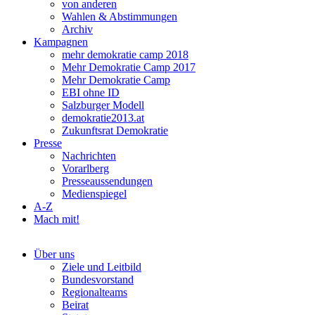
von anderen
Wahlen & Abstimmungen
Archiv
Kampagnen
mehr demokratie camp 2018
Mehr Demokratie Camp 2017
Mehr Demokratie Camp
EBI ohne ID
Salzburger Modell
demokratie2013.at
Zukunftsrat Demokratie
Presse
Nachrichten
Vorarlberg
Presseaussendungen
Medienspiegel
A-Z
Mach mit!
Über uns
Ziele und Leitbild
Bundesvorstand
Regionalteams
Beirat