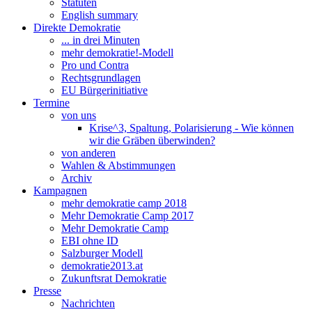
Statuten
English summary
Direkte Demokratie
... in drei Minuten
mehr demokratie!-Modell
Pro und Contra
Rechtsgrundlagen
EU Bürgerinitiative
Termine
von uns
Krise^3, Spaltung, Polarisierung - Wie können
wir die Gräben überwinden?
von anderen
Wahlen & Abstimmungen
Archiv
Kampagnen
mehr demokratie camp 2018
Mehr Demokratie Camp 2017
Mehr Demokratie Camp
EBI ohne ID
Salzburger Modell
demokratie2013.at
Zukunftsrat Demokratie
Presse
Nachrichten