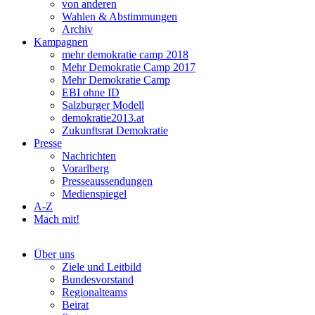
von anderen
Wahlen & Abstimmungen
Archiv
Kampagnen
mehr demokratie camp 2018
Mehr Demokratie Camp 2017
Mehr Demokratie Camp
EBI ohne ID
Salzburger Modell
demokratie2013.at
Zukunftsrat Demokratie
Presse
Nachrichten
Vorarlberg
Presseaussendungen
Medienspiegel
A-Z
Mach mit!
Über uns
Ziele und Leitbild
Bundesvorstand
Regionalteams
Beirat