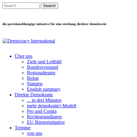
Direkt zum Inhalt
Search this site
Suchformular
die parteiunabhängige initiative für eine stärkung direkter demokratie
Über uns
Ziele und Leitbild
Main menu
Bundesvorstand
Regionalteams
Beirat
Statuten
English summary
Direkte Demokratie
... in drei Minuten
mehr demokratie!-Modell
Pro und Contra
Rechtsgrundlagen
EU Bürgerinitiative
Termine
von uns