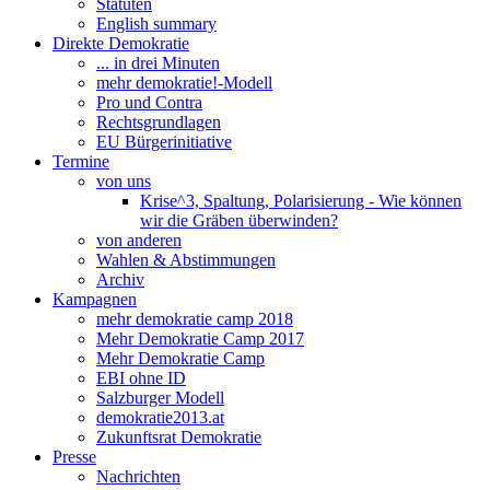
Statuten
English summary
Direkte Demokratie
... in drei Minuten
mehr demokratie!-Modell
Pro und Contra
Rechtsgrundlagen
EU Bürgerinitiative
Termine
von uns
Krise^3, Spaltung, Polarisierung - Wie können
wir die Gräben überwinden?
von anderen
Wahlen & Abstimmungen
Archiv
Kampagnen
mehr demokratie camp 2018
Mehr Demokratie Camp 2017
Mehr Demokratie Camp
EBI ohne ID
Salzburger Modell
demokratie2013.at
Zukunftsrat Demokratie
Presse
Nachrichten