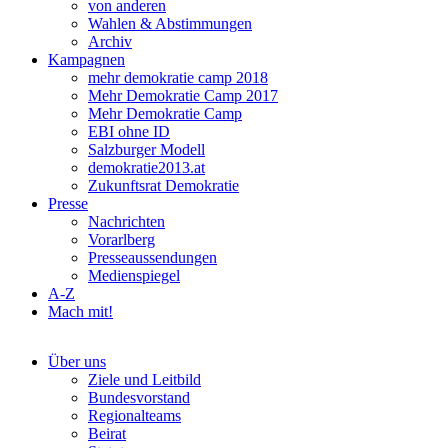
von anderen
Wahlen & Abstimmungen
Archiv
Kampagnen
mehr demokratie camp 2018
Mehr Demokratie Camp 2017
Mehr Demokratie Camp
EBI ohne ID
Salzburger Modell
demokratie2013.at
Zukunftsrat Demokratie
Presse
Nachrichten
Vorarlberg
Presseaussendungen
Medienspiegel
A-Z
Mach mit!
Über uns
Ziele und Leitbild
Bundesvorstand
Regionalteams
Beirat