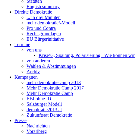
Statuten
English summary
Direkte Demokratie
... in drei Minuten
mehr demokratie!-Modell
Pro und Contra
Rechtsgrundlagen
EU Bürgerinitiative
Termine
von uns
Krise^3, Spaltung, Polarisierung - Wie können wi
von anderen
Wahlen & Abstimmungen
Archiv
Kampagnen
mehr demokratie camp 2018
Mehr Demokratie Camp 2017
Mehr Demokratie Camp
EBI ohne ID
Salzburger Modell
demokratie2013.at
Zukunftsrat Demokratie
Presse
Nachrichten
Vorarlberg