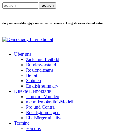
Direkt zum Inhalt
Search this site
Suchformular
die parteiunabhängige initiative für eine stärkung direkter demokratie
Über uns
Ziele und Leitbild
Main menu
Bundesvorstand
Regionalteams
Beirat
Statuten
English summary
Direkte Demokratie
... in drei Minuten
mehr demokratie!-Modell
Pro und Contra
Rechtsgrundlagen
EU Bürgerinitiative
Termine
von uns