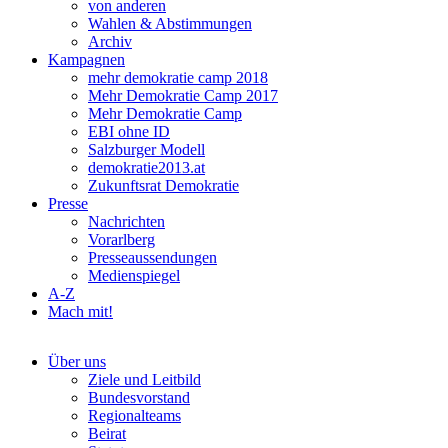
von anderen
Wahlen & Abstimmungen
Archiv
Kampagnen
mehr demokratie camp 2018
Mehr Demokratie Camp 2017
Mehr Demokratie Camp
EBI ohne ID
Salzburger Modell
demokratie2013.at
Zukunftsrat Demokratie
Presse
Nachrichten
Vorarlberg
Presseaussendungen
Medienspiegel
A-Z
Mach mit!
Über uns
Ziele und Leitbild
Bundesvorstand
Regionalteams
Beirat