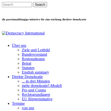
Direkt zum Inhalt
Search this site
Suchformular
die parteiunabhängige initiative für eine stärkung direkter demokratie
Über uns
Ziele und Leitbild
Main menu
Bundesvorstand
Regionalteams
Beirat
Statuten
English summary
Direkte Demokratie
... in drei Minuten
mehr demokratie!-Modell
Pro und Contra
Rechtsgrundlagen
EU Bürgerinitiative
Termine
von uns