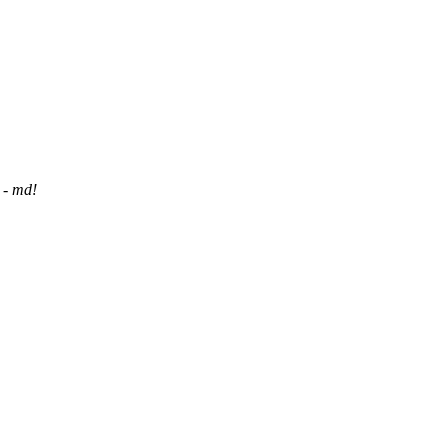
 - md!