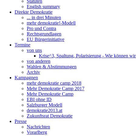
Statuten
English summary
Direkte Demokratie
... in drei Minuten
mehr demokratie!-Modell
Pro und Contra
Rechtsgrundlagen
EU Bürgerinitiative
Termine
von uns
Krise^3, Spaltung, Polarisierung - Wie können wi
von anderen
Wahlen & Abstimmungen
Archiv
Kampagnen
mehr demokratie camp 2018
Mehr Demokratie Camp 2017
Mehr Demokratie Camp
EBI ohne ID
Salzburger Modell
demokratie2013.at
Zukunftsrat Demokratie
Presse
Nachrichten
Vorarlberg