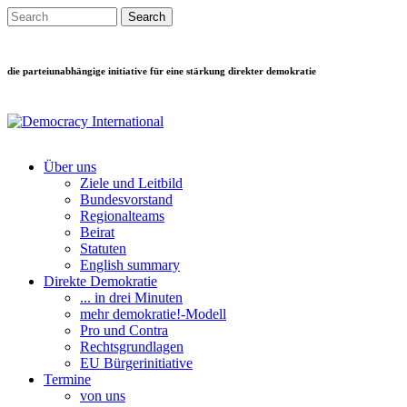
Direkt zum Inhalt
Search this site
Suchformular
die parteiunabhängige initiative für eine stärkung direkter demokratie
Über uns
Ziele und Leitbild
Main menu
Bundesvorstand
Regionalteams
Beirat
Statuten
English summary
Direkte Demokratie
... in drei Minuten
mehr demokratie!-Modell
Pro und Contra
Rechtsgrundlagen
EU Bürgerinitiative
Termine
von uns