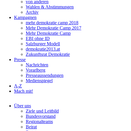
von anderen
Wahlen & Abstimmungen
Archiv
Kampagnen
mehr demokratie camp 2018
Mehr Demokratie Camp 2017
Mehr Demokratie Camp
EBI ohne ID
Salzburger Modell
demokratie2013.at
Zukunftsrat Demokratie
Presse
Nachrichten
Vorarlberg
Presseaussendungen
Medienspiegel
A-Z
Mach mit!
Über uns
Ziele und Leitbild
Bundesvorstand
Regionalteams
Beirat