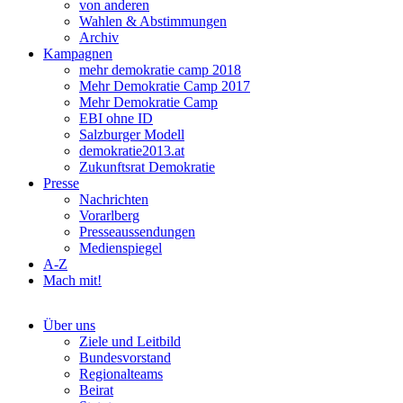
von anderen
Wahlen & Abstimmungen
Archiv
Kampagnen
mehr demokratie camp 2018
Mehr Demokratie Camp 2017
Mehr Demokratie Camp
EBI ohne ID
Salzburger Modell
demokratie2013.at
Zukunftsrat Demokratie
Presse
Nachrichten
Vorarlberg
Presseaussendungen
Medienspiegel
A-Z
Mach mit!
Über uns
Ziele und Leitbild
Bundesvorstand
Regionalteams
Beirat