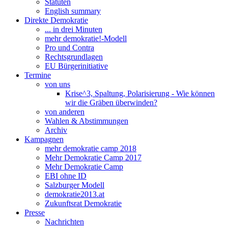
Statuten
English summary
Direkte Demokratie
... in drei Minuten
mehr demokratie!-Modell
Pro und Contra
Rechtsgrundlagen
EU Bürgerinitiative
Termine
von uns
Krise^3, Spaltung, Polarisierung - Wie können
wir die Gräben überwinden?
von anderen
Wahlen & Abstimmungen
Archiv
Kampagnen
mehr demokratie camp 2018
Mehr Demokratie Camp 2017
Mehr Demokratie Camp
EBI ohne ID
Salzburger Modell
demokratie2013.at
Zukunftsrat Demokratie
Presse
Nachrichten