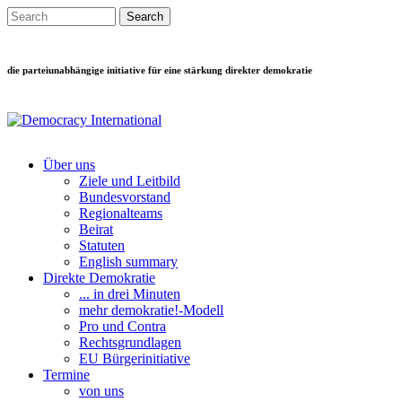
Direkt zum Inhalt
Search this site
Suchformular
die parteiunabhängige initiative für eine stärkung direkter demokratie
Über uns
Ziele und Leitbild
Main menu
Bundesvorstand
Regionalteams
Beirat
Statuten
English summary
Direkte Demokratie
... in drei Minuten
mehr demokratie!-Modell
Pro und Contra
Rechtsgrundlagen
EU Bürgerinitiative
Termine
von uns