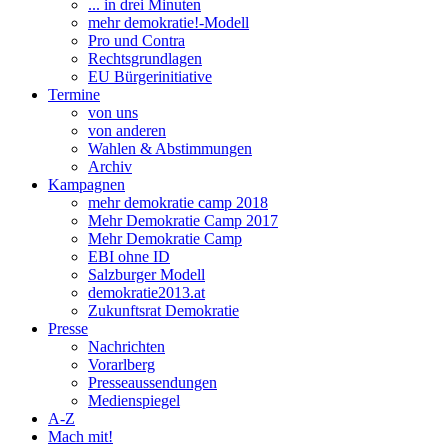
... in drei Minuten
mehr demokratie!-Modell
Pro und Contra
Rechtsgrundlagen
EU Bürgerinitiative
Termine
von uns
von anderen
Wahlen & Abstimmungen
Archiv
Kampagnen
mehr demokratie camp 2018
Mehr Demokratie Camp 2017
Mehr Demokratie Camp
EBI ohne ID
Salzburger Modell
demokratie2013.at
Zukunftsrat Demokratie
Presse
Nachrichten
Vorarlberg
Presseaussendungen
Medienspiegel
A-Z
Mach mit!