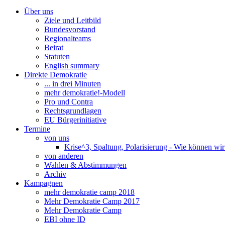
Über uns
Ziele und Leitbild
Bundesvorstand
Regionalteams
Beirat
Statuten
English summary
Direkte Demokratie
... in drei Minuten
mehr demokratie!-Modell
Pro und Contra
Rechtsgrundlagen
EU Bürgerinitiative
Termine
von uns
Krise^3, Spaltung, Polarisierung - Wie können wi
von anderen
Wahlen & Abstimmungen
Archiv
Kampagnen
mehr demokratie camp 2018
Mehr Demokratie Camp 2017
Mehr Demokratie Camp
EBI ohne ID