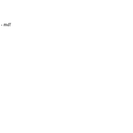
 - md!