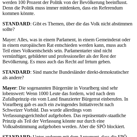
werden 100 Prozent der Politik von der Bevölkerung beeinflusst.
Denn die Politik muss immer mitdenken, dass ein Referendum
kommen könnte.
STANDARD
: Gibt es Themen, über die das Volk nicht abstimmen
sollte?
Mayer: Alles, was in einem Parlament, in einem Gemeinderat oder
in einem europäischen Rat entschieden werden kann, muss auch
Teil eines Volksentscheids sein. Parlamentarier sind nicht
vernünftiger, gebildeter und professioneller als der Rest der
Bevölkerung. Es muss auch das Recht auf Irrtum geben.
STANDARD
: Sind manche Bundesländer direkt-demokratischer
als andere?
Mayer
: Die sogenannten Bürgerräte in Vorarlberg sind sehr
lobenswert: Wenn 1000 Leute das fordern, wird nach dem
Zufallsprinzip ein vom Land finanzierter Bürgerrat einberufen. In
Vorarlberg gab es auch ein zwingendes Initiativrecht nach
Schweizer Vorbild. Das wurde allerdings vom
Verfassungsgerichtshof aufgehoben. Das repräsentativ-staatliche
Prinzip als Teil der Verfassung könnte nur durch eine
Volksabstimmung aufgehoben werden. Aber die SPÖ blockiert.
STANDARD
: Unter anderem mit dem Argument, dass die FPÖ