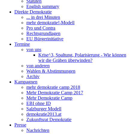
Statuten
English summary
Direkte Demokratie
... in drei Minuten
mehr demokratie!-Modell
Pro und Contra
Rechtsgrundlagen
EU Bürgerinitiative
Termine
von uns
Krise^3, Spaltung, Polarisierung - Wie können
wir die Gräben überwinden?
von anderen
Wahlen & Abstimmungen
Archiv
Kampagnen
mehr demokratie camp 2018
Mehr Demokratie Camp 2017
Mehr Demokratie Camp
EBI ohne ID
Salzburger Modell
demokratie2013.at
Zukunftsrat Demokratie
Presse
Nachrichten