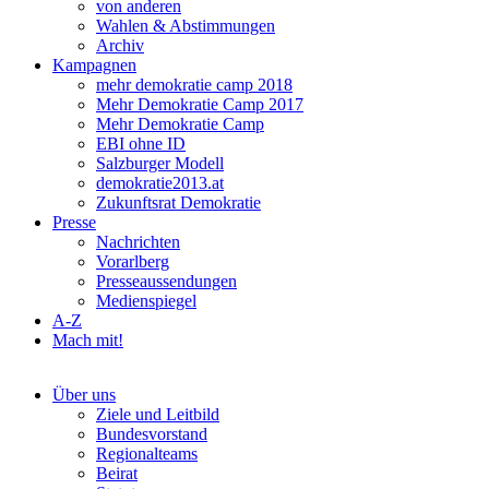
von anderen
Wahlen & Abstimmungen
Archiv
Kampagnen
mehr demokratie camp 2018
Mehr Demokratie Camp 2017
Mehr Demokratie Camp
EBI ohne ID
Salzburger Modell
demokratie2013.at
Zukunftsrat Demokratie
Presse
Nachrichten
Vorarlberg
Presseaussendungen
Medienspiegel
A-Z
Mach mit!
Über uns
Ziele und Leitbild
Bundesvorstand
Regionalteams
Beirat