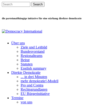
Direkt zum Inhalt
Search this site
Suchformular
die parteiunabhängige initiative für eine stärkung direkter demokratie
Über uns
Ziele und Leitbild
Main menu
Bundesvorstand
Regionalteams
Beirat
Statuten
English summary
Direkte Demokratie
... in drei Minuten
mehr demokratie!-Modell
Pro und Contra
Rechtsgrundlagen
EU Bürgerinitiative
Termine
von uns