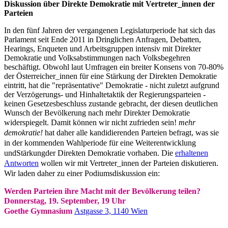
Diskussion über Direkte Demokratie mit Vertreter_innen der
Parteien
In den fünf Jahren der vergangenen Legislaturperiode hat sich das
Parlament seit Ende 2011 in Dringlichen Anfragen, Debatten,
Hearings, Enqueten und Arbeitsgruppen intensiv mit Direkter
Demokratie und Volksabstimmungen nach Volksbegehren
beschäftigt. Obwohl laut Umfragen ein breiter Konsens von 70-80%
der Österreicher_innen für eine Stärkung der Direkten Demokratie
eintritt, hat die "repräsentative" Demokratie - nicht zuletzt aufgrund
der Verzögerungs- und Hinhaltetaktik der Regierungsparteien -
keinen Gesetzesbeschluss zustande gebracht, der diesen deutlichen
Wunsch der Bevölkerung nach mehr Direkter Demokratie
widerspiegelt. Damit können wir nicht zufrieden sein!
mehr
demokratie!
hat daher alle kandidierenden Parteien befragt, was sie
in der kommenden Wahlperiode für eine Weiterentwicklung
und
Stärkung
der Direkten Demokratie vorhaben. Die
erhaltenen
Antworten
wollen wir mit Vertreter_innen der Parteien diskutieren.
Wir laden daher zu einer Podiumsdiskussion ein:
Werden Parteien ihre Macht mit der Bevölkerung teilen?
Donnerstag, 19. September, 19 Uhr
Goethe Gymnasium
Astgasse 3, 1140 Wien