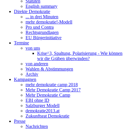
Statuten
English summary
Direkte Demokratie
... in drei Minuten
mehr demokratie!-Modell
Pro und Contra
Rechtsgrundlagen
EU Bürgerinitiative
Termine
von uns
Krise^3, Spaltung, Polarisierung - Wie können
wir die Gräben überwinden?
von anderen
Wahlen & Abstimmungen
Archiv
Kampagnen
mehr demokratie camp 2018
Mehr Demokratie Camp 2017
Mehr Demokratie Camp
EBI ohne ID
Salzburger Modell
demokratie2013.at
Zukunftsrat Demokratie
Presse
Nachrichten