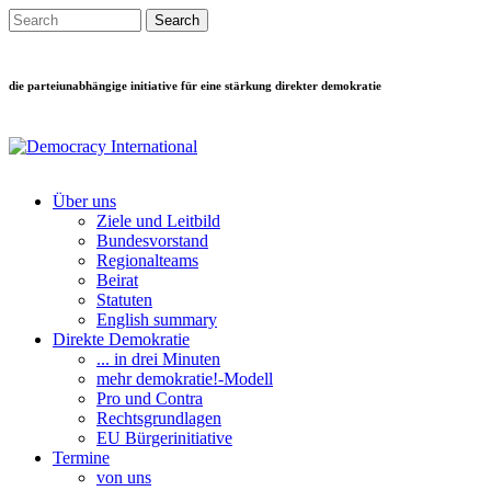
Direkt zum Inhalt
Search this site
Suchformular
die parteiunabhängige initiative für eine stärkung direkter demokratie
Über uns
Ziele und Leitbild
Main menu
Bundesvorstand
Regionalteams
Beirat
Statuten
English summary
Direkte Demokratie
... in drei Minuten
mehr demokratie!-Modell
Pro und Contra
Rechtsgrundlagen
EU Bürgerinitiative
Termine
von uns