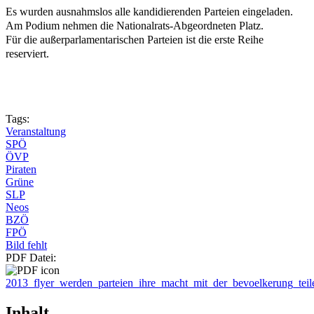
Es wurden ausnahmslos alle kandidierenden Parteien eingeladen.
Am Podium nehmen die Nationalrats-Abgeordneten Platz.
Für die außerparlamentarischen Parteien ist die erste Reihe
reserviert.
Tags:
Veranstaltung
SPÖ
ÖVP
Piraten
Grüne
SLP
Neos
BZÖ
FPÖ
Bild fehlt
PDF Datei:
2013_flyer_werden_parteien_ihre_macht_mit_der_bevoelkerung_teil
Inhalt