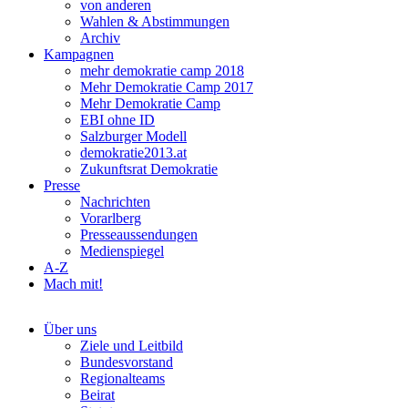
von anderen
Wahlen & Abstimmungen
Archiv
Kampagnen
mehr demokratie camp 2018
Mehr Demokratie Camp 2017
Mehr Demokratie Camp
EBI ohne ID
Salzburger Modell
demokratie2013.at
Zukunftsrat Demokratie
Presse
Nachrichten
Vorarlberg
Presseaussendungen
Medienspiegel
A-Z
Mach mit!
Über uns
Ziele und Leitbild
Bundesvorstand
Regionalteams
Beirat