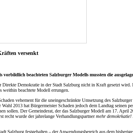
räften versenkt
s vorbildlich beachteten Salzburger Modells mussten die ausgela
hr Direkte Demokratie in der Stadt Salzburg nicht in Kraft gesetzt wir
s weithin beachtete Modell errungen.
Schaden vehement für die uneingeschränkte Umsetzung des Salzburger M
Wahl 2013 hat Bürgermeister Schaden jedoch dem Landtag seinen pers
nen sollen. Der Gemeinderat, der das Salzburger Modell am 17. April 
st recht wurde der jahrelange Verhandlungspartner
mehr demokrkatie! 
tadt Salzburg festgehalten – der Anwendungsbereich aus dem bisherig