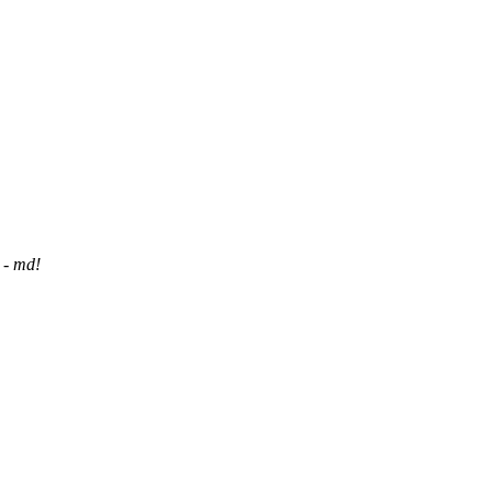
 - md!