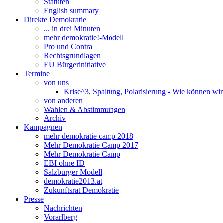
Statuten
English summary
Direkte Demokratie
... in drei Minuten
mehr demokratie!-Modell
Pro und Contra
Rechtsgrundlagen
EU Bürgerinitiative
Termine
von uns
Krise^3, Spaltung, Polarisierung - Wie können wi
von anderen
Wahlen & Abstimmungen
Archiv
Kampagnen
mehr demokratie camp 2018
Mehr Demokratie Camp 2017
Mehr Demokratie Camp
EBI ohne ID
Salzburger Modell
demokratie2013.at
Zukunftsrat Demokratie
Presse
Nachrichten
Vorarlberg