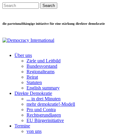
Direkt zum Inhalt
Search this site
Suchformular
die parteiunabhängige initiative für eine stärkung direkter demokratie
Über uns
Ziele und Leitbild
Main menu
Bundesvorstand
Regionalteams
Beirat
Statuten
English summary
Direkte Demokratie
... in drei Minuten
mehr demokratie!-Modell
Pro und Contra
Rechtsgrundlagen
EU Bürgerinitiative
Termine
von uns