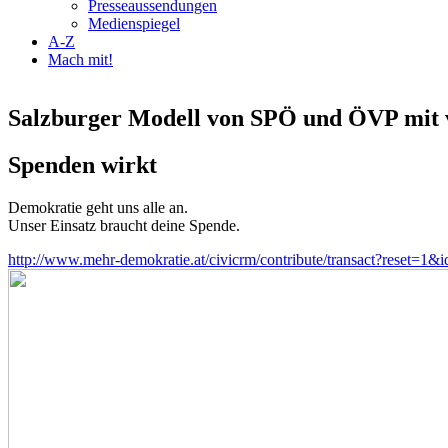
Presseaussendungen
Medienspiegel
A-Z
Mach mit!
Salzburger Modell von SPÖ und ÖVP mit v
Spenden wirkt
Demokratie geht uns alle an.
Unser Einsatz braucht deine Spende.
http://www.mehr-demokratie.at/civicrm/contribute/transact?reset=1&