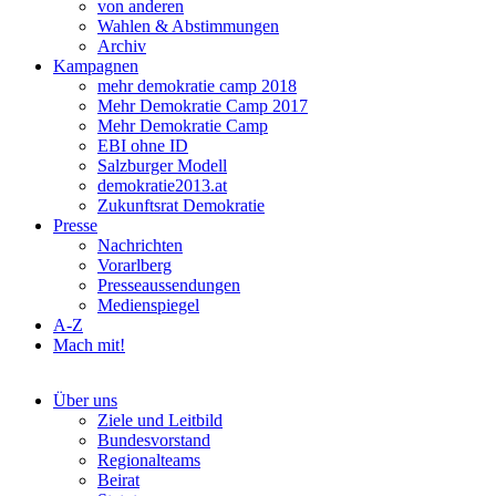
von anderen
Wahlen & Abstimmungen
Archiv
Kampagnen
mehr demokratie camp 2018
Mehr Demokratie Camp 2017
Mehr Demokratie Camp
EBI ohne ID
Salzburger Modell
demokratie2013.at
Zukunftsrat Demokratie
Presse
Nachrichten
Vorarlberg
Presseaussendungen
Medienspiegel
A-Z
Mach mit!
Über uns
Ziele und Leitbild
Bundesvorstand
Regionalteams
Beirat