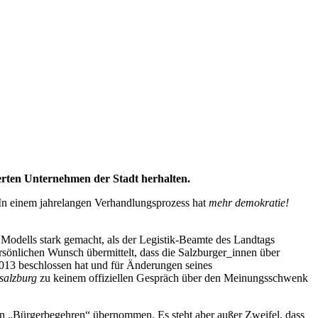
gerten Unternehmen der Stadt herhalten.
d. In einem jahrelangen Verhandlungsprozess hat
mehr demokratie!
odells stark gemacht, als der Legistik-Beamte des Landtags
önlichen Wunsch übermittelt, dass die Salzburger_innen über
2013 beschlossen hat und für Änderungen seines
salzburg
zu keinem offiziellen Gespräch über den Meinungsschwenk
en „Bürgerbegehren“ übernommen. Es steht aber außer Zweifel, dass