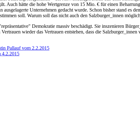
gilt. Auch hätte die hohe Wertgrenze von 15 Mio. € für einen Beharru
an ausgelagerte Unternehmen gedacht wurde. Schon bisher stand es dem
 stimmen soll. Warum soll das nicht auch den Salzburger_innen möglic
präsentative" Demokratie massiv beschädigt. Sie inszenieren Bürger_i
rtem Vertrauen wieder das Vertrauen entstehen, dass die Salzburger_in
in Pallauf vom 2.2.2015
 4.2.2015