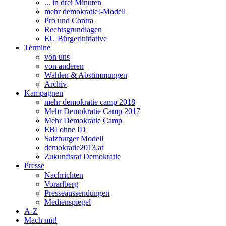
... in drei Minuten
mehr demokratie!-Modell
Pro und Contra
Rechtsgrundlagen
EU Bürgerinitiative
Termine
von uns
von anderen
Wahlen & Abstimmungen
Archiv
Kampagnen
mehr demokratie camp 2018
Mehr Demokratie Camp 2017
Mehr Demokratie Camp
EBI ohne ID
Salzburger Modell
demokratie2013.at
Zukunftsrat Demokratie
Presse
Nachrichten
Vorarlberg
Presseaussendungen
Medienspiegel
A-Z
Mach mit!