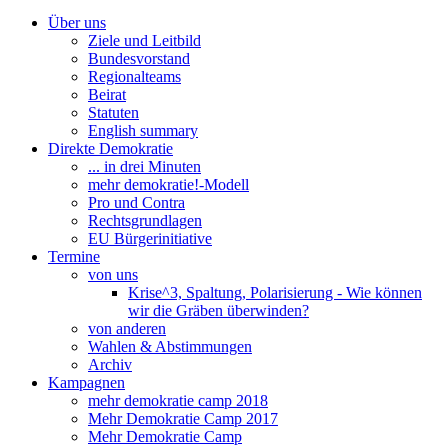
Über uns
Ziele und Leitbild
Bundesvorstand
Regionalteams
Beirat
Statuten
English summary
Direkte Demokratie
... in drei Minuten
mehr demokratie!-Modell
Pro und Contra
Rechtsgrundlagen
EU Bürgerinitiative
Termine
von uns
Krise^3, Spaltung, Polarisierung - Wie können
wir die Gräben überwinden?
von anderen
Wahlen & Abstimmungen
Archiv
Kampagnen
mehr demokratie camp 2018
Mehr Demokratie Camp 2017
Mehr Demokratie Camp