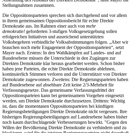
Stellungnahmen zusammen.
Die Oppositionsparteien sprechen sich durchgehend und vor allem
in ihrem gemeinsamen Oppositionsbericht für echte Direkte
Demokratie aus. Im Rahmen einer auch von
mehr
demokratie!
geforderten 3-stufigen Volksgesetzgebung sollen
erfolgreichen Initiativen und ausreichend unterstützten
Volksbegehren verbindliche Volksabstimmungen folgen. „Aber wir
brauchen noch mehr Engagement der Oppositionsparteien“, setzt
Mayer nach. Erstens: In den Wahlkämpfen auf Landes- und auf
Bundesebene müssen die Unterschiede in den Zugängen zur
Direkten Demokratie klar heraus gearbeitet werden. Schon bisher
haben jene Parteien, die echte Direkte Demokratie ablehnen,
kontinuierlich Stimmen verloren und die Unterstützer von Direkter
Demokratie zugewonnen. Zweitens: Die Regierungsparteien haben
auf Bundesebene auf absehbare Zeit keine 2/3-Mehrheit für
Verfassungsgesetze. Das gemeinsame Verfassungsdrittel der
Oppositionsparteien kann bei gemeinsamem Vorgehen eingesetzt
werden, um Direkte Demokratie durchzusetzen. Drittens: Wichtig
ist, dass die momentanen Oppositionsparteien bei künftigen
Regierungsbeteiligungen Direkte Demokratie nicht vergessen. Ihre
bisherigen Regierungsbeteiligungen auf Landesebene haben bisher
noch kaum durchschlagende Verbesserungen bewirkt. "Gegen den
Willen der Bevölkerung Direkte Demokratie zu verhindern und zu
blockieren, wird für die jetzigen Regierungsparteien nicht dauerhaft