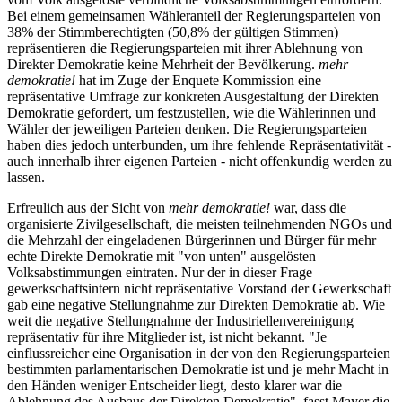
Bei einem gemeinsamen Wähleranteil der Regierungsparteien von
38% der Stimmberechtigten (50,8% der gültigen Stimmen)
repräsentieren die Regierungsparteien mit ihrer Ablehnung von
Direkter Demokratie keine Mehrheit der Bevölkerung.
mehr
demokratie!
hat im Zuge der Enquete Kommission eine
repräsentative Umfrage zur konkreten Ausgestaltung der Direkten
Demokratie gefordert, um festzustellen, wie die Wählerinnen und
Wähler der jeweiligen Parteien denken. Die Regierungsparteien
haben dies jedoch unterbunden, um ihre fehlende Repräsentativität -
auch innerhalb ihrer eigenen Parteien - nicht offenkundig werden zu
lassen.
Erfreulich aus der Sicht von
mehr demokratie!
war, dass die
organisierte Zivilgesellschaft, die meisten teilnehmenden NGOs und
die Mehrzahl der eingeladenen Bürgerinnen und Bürger für mehr
echte Direkte Demokratie mit "von unten" ausgelösten
Volksabstimmungen eintraten. Nur der in dieser Frage
gewerkschaftsintern nicht repräsentative Vorstand der Gewerkschaft
gab eine negative Stellungnahme zur Direkten Demokratie ab. Wie
weit die negative Stellungnahme der Industriellenvereinigung
repräsentativ für ihre Mitglieder ist, ist nicht bekannt. "Je
einflussreicher eine Organisation in der von den Regierungsparteien
bestimmten parlamentarischen Demokratie ist und je mehr Macht in
den Händen weniger Entscheider liegt, desto klarer war die
Ablehnung des Ausbaus der Direkten Demokratie", fasst Mayer die