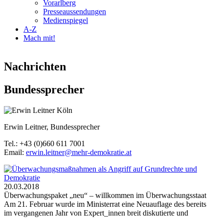
Vorarlberg
Presseaussendungen
Medienspiegel
A-Z
Mach mit!
Nachrichten
Bundessprecher
2013-05-04_erwin_leitner_koeln.jpg
Erwin Leitner, Bundessprecher
Tel.: +43 (0)660 611 7001
Email:
erwin.leitner@mehr-demokratie.at
20.03.2018
Überwachungspaket „neu“ – willkommen im Überwachungsstaat
Am 21. Februar wurde im Ministerrat eine Neuauflage des bereits
im vergangenen Jahr von Expert_innen breit diskutierte und