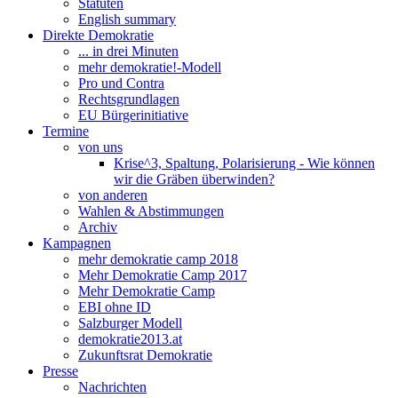
Statuten
English summary
Direkte Demokratie
... in drei Minuten
mehr demokratie!-Modell
Pro und Contra
Rechtsgrundlagen
EU Bürgerinitiative
Termine
von uns
Krise^3, Spaltung, Polarisierung - Wie können
wir die Gräben überwinden?
von anderen
Wahlen & Abstimmungen
Archiv
Kampagnen
mehr demokratie camp 2018
Mehr Demokratie Camp 2017
Mehr Demokratie Camp
EBI ohne ID
Salzburger Modell
demokratie2013.at
Zukunftsrat Demokratie
Presse
Nachrichten