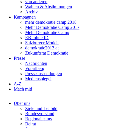
von anderen
Wahlen & Abstimmungen
Archiv
Kampagnen
mehr demokratie camp 2018
Mehr Demokratie Camp 2017
Mehr Demokratie Camp
EBI ohne ID
Salzburger Modell
demokratie2013.at
Zukunftsrat Demokratie
Presse
Nachrichten
Vorarlberg
Presseaussendungen
Medienspiegel
A-Z
Mach mit!
Über uns
Ziele und Leitbild
Bundesvorstand
Regionalteams
Beirat