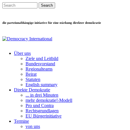
Direkt zum Inhalt
Search this site
Suchformular
die parteiunabhängige initiative für eine stärkung direkter demokratie
Über uns
Ziele und Leitbild
Main menu
Bundesvorstand
Regionalteams
Beirat
Statuten
English summary
Direkte Demokratie
... in drei Minuten
mehr demokratie!-Modell
Pro und Contra
Rechtsgrundlagen
EU Bürgerinitiative
Termine
von uns