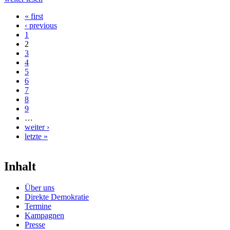
« first
Seiten
‹ previous
1
2
3
4
5
6
7
8
9
…
weiter ›
letzte »
Inhalt
Über uns
Direkte Demokratie
Termine
Kampagnen
Presse