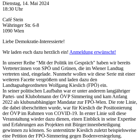
Dienstag, 14. Mai 2024
18:30 Uhr
Café Stein
Währinger Str. 6-8
1090 Wien
Liebe Demokratie-Interessierte!
Wir laden euch dazu herzlich ein!
Anmeldung erwünscht!
In unserer Reihe "Mit der Politik im Gespräch" haben wir bereits
Vertreter:innen von SPÖ und Grünen, die im Wiener Landtag
vertreten sind, eingelade. Nunmehr wollen wir diese Serie mit einer
weiteren Facette vergrößern und laden dazu den
Landtagsabgeordneten Wolfgang Kieslich (FPÖ) ein.
In seiner politischen Laufbahn war er unter anderem langjähriger
Partei- und Klubobmann der ÖVP Simmering und kam Anfang
2022 als klubunabhängiger Mandatar zur FPÖ-Wien. Die rote Linie,
die dabei überschritten wurde, war für Kieslich die Positionierung
der ÖVP im Rahmen von COVID-19. In erster Linie soll diese
Veranstaltung wieder dazu dienen, einen Einblick in seine Expertise
und Erfahrungen aus Projekten mit Bürger:innenbeteiligung
gewinnen zu können. So unterstützte Kieslich zuletzt beispielsweise
eine Petition der FPÖ-Simmering gegen Bodenversiegelung.