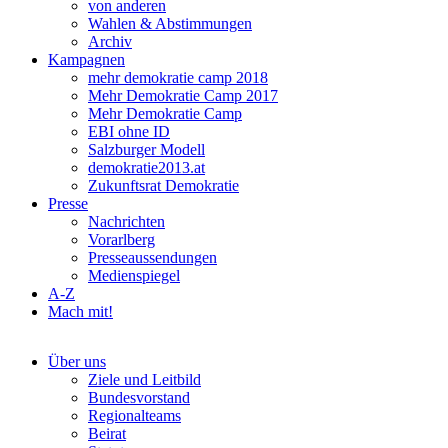
von anderen
Wahlen & Abstimmungen
Archiv
Kampagnen
mehr demokratie camp 2018
Mehr Demokratie Camp 2017
Mehr Demokratie Camp
EBI ohne ID
Salzburger Modell
demokratie2013.at
Zukunftsrat Demokratie
Presse
Nachrichten
Vorarlberg
Presseaussendungen
Medienspiegel
A-Z
Mach mit!
Über uns
Ziele und Leitbild
Bundesvorstand
Regionalteams
Beirat