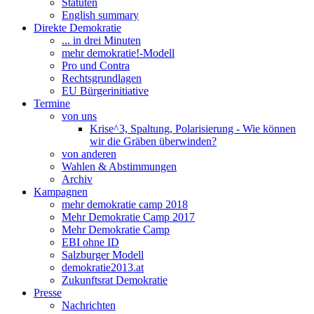
Statuten
English summary
Direkte Demokratie
... in drei Minuten
mehr demokratie!-Modell
Pro und Contra
Rechtsgrundlagen
EU Bürgerinitiative
Termine
von uns
Krise^3, Spaltung, Polarisierung - Wie können
wir die Gräben überwinden?
von anderen
Wahlen & Abstimmungen
Archiv
Kampagnen
mehr demokratie camp 2018
Mehr Demokratie Camp 2017
Mehr Demokratie Camp
EBI ohne ID
Salzburger Modell
demokratie2013.at
Zukunftsrat Demokratie
Presse
Nachrichten