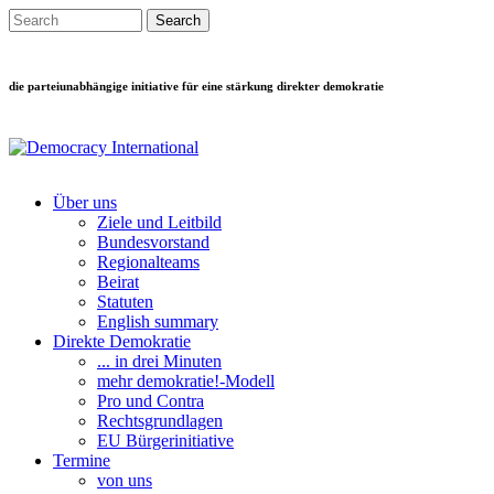
Direkt zum Inhalt
Search this site
Suchformular
die parteiunabhängige initiative für eine stärkung direkter demokratie
Über uns
Ziele und Leitbild
Main menu
Bundesvorstand
Regionalteams
Beirat
Statuten
English summary
Direkte Demokratie
... in drei Minuten
mehr demokratie!-Modell
Pro und Contra
Rechtsgrundlagen
EU Bürgerinitiative
Termine
von uns