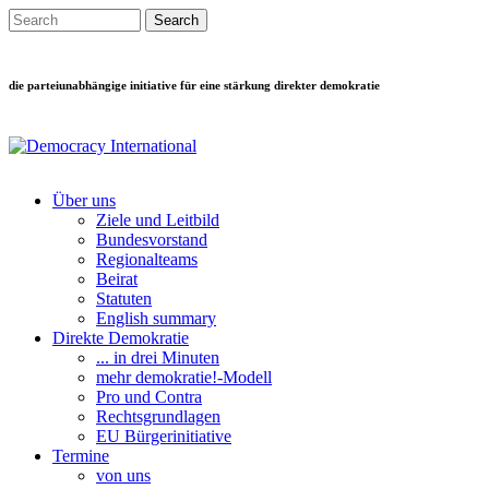
Direkt zum Inhalt
Search this site
Suchformular
die parteiunabhängige initiative für eine stärkung direkter demokratie
Über uns
Ziele und Leitbild
Main menu
Bundesvorstand
Regionalteams
Beirat
Statuten
English summary
Direkte Demokratie
... in drei Minuten
mehr demokratie!-Modell
Pro und Contra
Rechtsgrundlagen
EU Bürgerinitiative
Termine
von uns