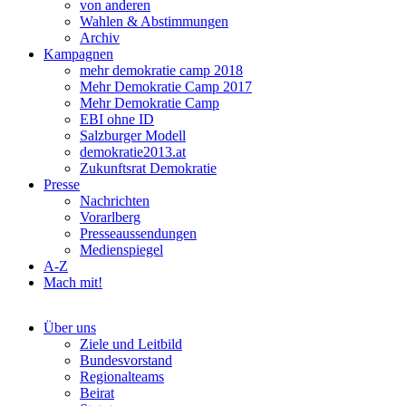
von anderen
Wahlen & Abstimmungen
Archiv
Kampagnen
mehr demokratie camp 2018
Mehr Demokratie Camp 2017
Mehr Demokratie Camp
EBI ohne ID
Salzburger Modell
demokratie2013.at
Zukunftsrat Demokratie
Presse
Nachrichten
Vorarlberg
Presseaussendungen
Medienspiegel
A-Z
Mach mit!
Über uns
Ziele und Leitbild
Bundesvorstand
Regionalteams
Beirat