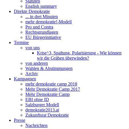
Statuten
English summary
Direkte Demokratie
... in drei Minuten
mehr demokratie!-Modell
Pro und Contra
Rechtsgrundlagen
EU Bürgerinitiative
Termine
von uns
Krise^3, Spaltung, Polarisierung - Wie können
wir die Gräben überwinden?
von anderen
Wahlen & Abstimmungen
Archiv
Kampagnen
mehr demokratie camp 2018
Mehr Demokratie Camp 2017
Mehr Demokratie Camp
EBI ohne ID
Salzburger Modell
demokratie2013.at
Zukunftsrat Demokratie
Presse
Nachrichten