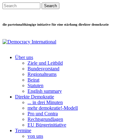
Direkt zum Inhalt
Search this site
Suchformular
die parteiunabhängige initiative für eine stärkung direkter demokratie
Über uns
Ziele und Leitbild
Main menu
Bundesvorstand
Regionalteams
Beirat
Statuten
English summary
Direkte Demokratie
... in drei Minuten
mehr demokratie!-Modell
Pro und Contra
Rechtsgrundlagen
EU Bürgerinitiative
Termine
von uns