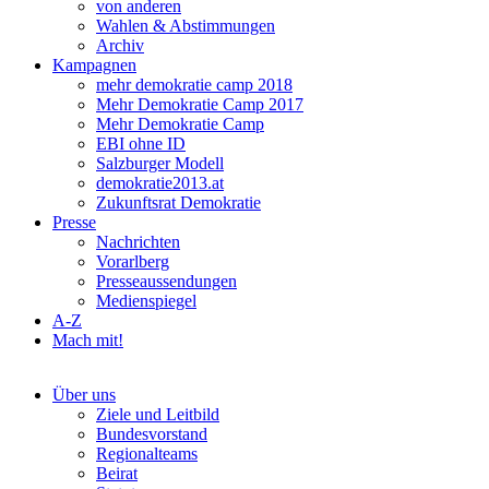
von anderen
Wahlen & Abstimmungen
Archiv
Kampagnen
mehr demokratie camp 2018
Mehr Demokratie Camp 2017
Mehr Demokratie Camp
EBI ohne ID
Salzburger Modell
demokratie2013.at
Zukunftsrat Demokratie
Presse
Nachrichten
Vorarlberg
Presseaussendungen
Medienspiegel
A-Z
Mach mit!
Über uns
Ziele und Leitbild
Bundesvorstand
Regionalteams
Beirat