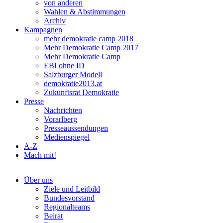
von anderen
Wahlen & Abstimmungen
Archiv
Kampagnen
mehr demokratie camp 2018
Mehr Demokratie Camp 2017
Mehr Demokratie Camp
EBI ohne ID
Salzburger Modell
demokratie2013.at
Zukunftsrat Demokratie
Presse
Nachrichten
Vorarlberg
Presseaussendungen
Medienspiegel
A-Z
Mach mit!
Über uns
Ziele und Leitbild
Bundesvorstand
Regionalteams
Beirat