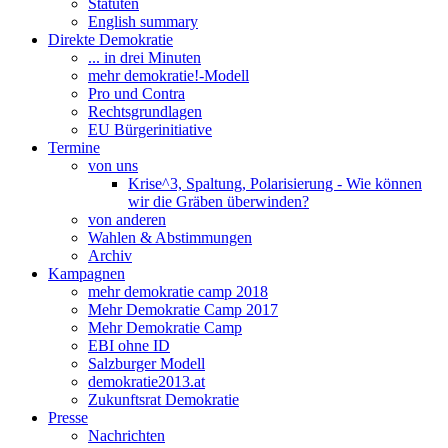
Statuten
English summary
Direkte Demokratie
... in drei Minuten
mehr demokratie!-Modell
Pro und Contra
Rechtsgrundlagen
EU Bürgerinitiative
Termine
von uns
Krise^3, Spaltung, Polarisierung - Wie können
wir die Gräben überwinden?
von anderen
Wahlen & Abstimmungen
Archiv
Kampagnen
mehr demokratie camp 2018
Mehr Demokratie Camp 2017
Mehr Demokratie Camp
EBI ohne ID
Salzburger Modell
demokratie2013.at
Zukunftsrat Demokratie
Presse
Nachrichten