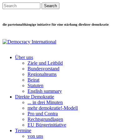
Direkt zum Inhalt
Search this site
Suchformular
die parteiunabhängige initiative für eine stärkung direkter demokratie
Über uns
Ziele und Leitbild
Main menu
Bundesvorstand
Regionalteams
Beirat
Statuten
English summary
Direkte Demokratie
... in drei Minuten
mehr demokratie!-Modell
Pro und Contra
Rechtsgrundlagen
EU Bürgerinitiative
Termine
von uns