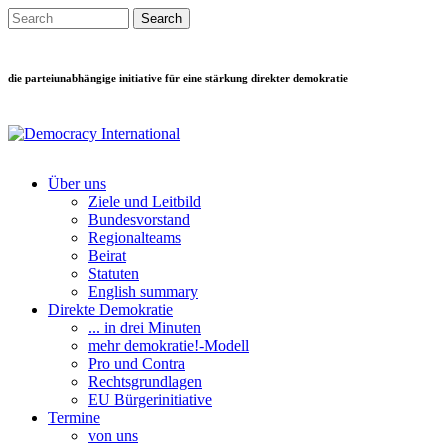
Direkt zum Inhalt
Search this site
Suchformular
die parteiunabhängige initiative für eine stärkung direkter demokratie
Über uns
Ziele und Leitbild
Main menu
Bundesvorstand
Regionalteams
Beirat
Statuten
English summary
Direkte Demokratie
... in drei Minuten
mehr demokratie!-Modell
Pro und Contra
Rechtsgrundlagen
EU Bürgerinitiative
Termine
von uns