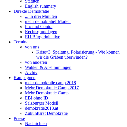
Statuten
English summary
Direkte Demokratie
... in drei Minuten
mehr demokratie!-Modell
Pro und Contra
Rechtsgrundlagen
EU Bürgerinitiative
Termine
von uns
Krise^3, Spaltung, Polarisierung - Wie können
wir die Gräben überwinden?
von anderen
Wahlen & Abstimmungen
Archiv
Kampagnen
mehr demokratie camp 2018
Mehr Demokratie Camp 2017
Mehr Demokratie Camp
EBI ohne ID
Salzburger Modell
demokratie2013.at
Zukunftsrat Demokratie
Presse
Nachrichten