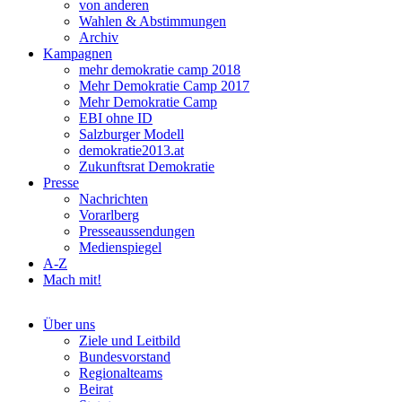
von anderen
Wahlen & Abstimmungen
Archiv
Kampagnen
mehr demokratie camp 2018
Mehr Demokratie Camp 2017
Mehr Demokratie Camp
EBI ohne ID
Salzburger Modell
demokratie2013.at
Zukunftsrat Demokratie
Presse
Nachrichten
Vorarlberg
Presseaussendungen
Medienspiegel
A-Z
Mach mit!
Über uns
Ziele und Leitbild
Bundesvorstand
Regionalteams
Beirat