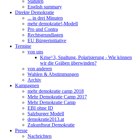
Statuten
English summary
Direkte Demokratie
... in drei Minuten
mehr demokratie!-Modell
Pro und Contra
Rechtsgrundlagen
EU Bürgerinitiative
Termine
von uns
Krise^3, Spaltung, Polarisierung - Wie können
wir die Gräben überwinden?
von anderen
Wahlen & Abstimmungen
Archiv
Kampagnen
mehr demokratie camp 2018
Mehr Demokratie Camp 2017
Mehr Demokratie Camp
EBI ohne ID
Salzburger Modell
demokratie2013.at
Zukunftsrat Demokratie
Presse
Nachrichten