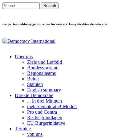
Direkt zum Inhalt
Search this site
Suchformular
die parteiunabhängige initiative für eine stärkung direkter demokratie
Über uns
Ziele und Leitbild
Main menu
Bundesvorstand
Regionalteams
Beirat
Statuten
English summary
Direkte Demokratie
... in drei Minuten
mehr demokratie!-Modell
Pro und Contra
Rechtsgrundlagen
EU Bürgerinitiative
Termine
von uns