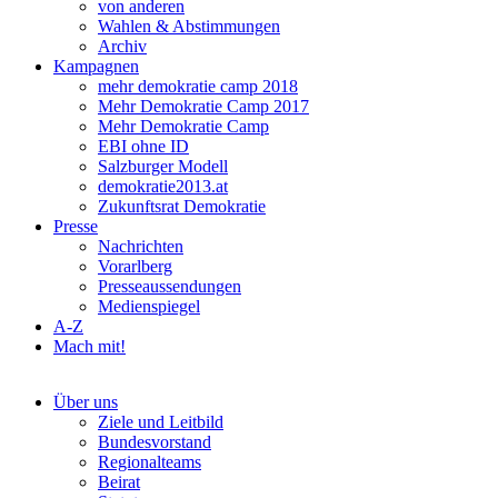
von anderen
Wahlen & Abstimmungen
Archiv
Kampagnen
mehr demokratie camp 2018
Mehr Demokratie Camp 2017
Mehr Demokratie Camp
EBI ohne ID
Salzburger Modell
demokratie2013.at
Zukunftsrat Demokratie
Presse
Nachrichten
Vorarlberg
Presseaussendungen
Medienspiegel
A-Z
Mach mit!
Über uns
Ziele und Leitbild
Bundesvorstand
Regionalteams
Beirat