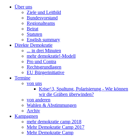
Über uns
Ziele und Leitbild
Bundesvorstand
Regionalteams
Beirat
Statuten
English summary
Direkte Demokratie
... in drei Minuten
mehr demokratie!-Modell
Pro und Contra
Rechtsgrundlagen
EU Bürgerinitiative
Termine
von uns
Krise^3, Spaltung, Polarisierung - Wie können
wir die Gräben überwinden?
von anderen
Wahlen & Abstimmungen
Archiv
Kampagnen
mehr demokratie camp 2018
Mehr Demokratie Camp 2017
Mehr Demokratie Camp