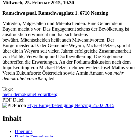
​Mittwoch, 25. Februar 2015, 19.30
Ramschwagsaal, Ramschwagplatz 1, 6710 Nenzing
Mitreden, Mitgestalten und Mitentscheiden. Eine Gemeinde in
Bayern macht´s vor: Das Engagement seitens der Bevölkerung ist
ausdrücklich erwünscht und hat sich bestens
bewährt. Mitentscheiden heißt auch Mitverantworten. Der
Bürgermeister a.D. der Gemeinde Weyarn, Michael Pelzer, spricht
über die in Weyarn seit vielen Jahren erfolgreiche Zusammenarbeit
von Politik, Verwaltung und Dorfbevölkerung. Die Ergebnisse
übertreffen die Erwartungen. An der Podiumsdiskussion nach dem
Impulsvortrag von Michael Pelzer nehmen weiters Josef Mathis vom
Verein Zukunftsorte Österreich sowie Armin Amann von
mehr
demokratie! vorarlberg
teil.
Tags:
mehr demokratie! vorarlberg
PDF Datei:
Flyer Bürgerbeteiligung Nenzing 25.02.2015
Inhalt
Über uns
Direkte Demokratie