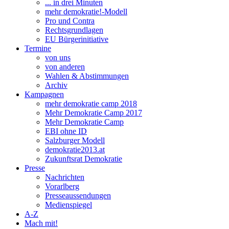
... in drei Minuten
mehr demokratie!-Modell
Pro und Contra
Rechtsgrundlagen
EU Bürgerinitiative
Termine
von uns
von anderen
Wahlen & Abstimmungen
Archiv
Kampagnen
mehr demokratie camp 2018
Mehr Demokratie Camp 2017
Mehr Demokratie Camp
EBI ohne ID
Salzburger Modell
demokratie2013.at
Zukunftsrat Demokratie
Presse
Nachrichten
Vorarlberg
Presseaussendungen
Medienspiegel
A-Z
Mach mit!