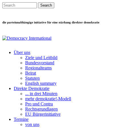
Direkt zum Inhalt
Search this site
Suchformular
die parteiunabhängige initiative für eine stärkung direkter demokratie
Über uns
Ziele und Leitbild
Main menu
Bundesvorstand
Regionalteams
Beirat
Statuten
English summary
Direkte Demokratie
... in drei Minuten
mehr demokratie!-Modell
Pro und Contra
Rechtsgrundlagen
EU Bürgerinitiative
Termine
von uns