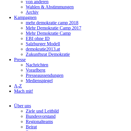
von anderen
Wahlen & Abstimmungen
Archiv
Kampagnen
mehr demokratie camp 2018
Mehr Demokratie Camp 2017
Mehr Demokratie Camp
EBI ohne ID
Salzburger Modell
demokratie2013.at
Zukunftsrat Demokratie
Presse
Nachrichten
Vorarlberg
Presseaussendungen
Medienspiegel
A-Z
Mach mit!
Über uns
Ziele und Leitbild
Bundesvorstand
Regionalteams
Beirat