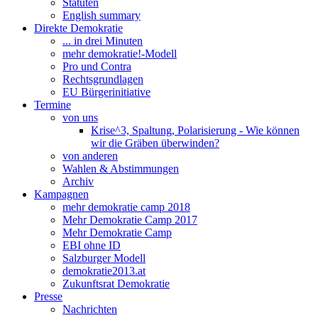
Statuten
English summary
Direkte Demokratie
... in drei Minuten
mehr demokratie!-Modell
Pro und Contra
Rechtsgrundlagen
EU Bürgerinitiative
Termine
von uns
Krise^3, Spaltung, Polarisierung - Wie können
wir die Gräben überwinden?
von anderen
Wahlen & Abstimmungen
Archiv
Kampagnen
mehr demokratie camp 2018
Mehr Demokratie Camp 2017
Mehr Demokratie Camp
EBI ohne ID
Salzburger Modell
demokratie2013.at
Zukunftsrat Demokratie
Presse
Nachrichten