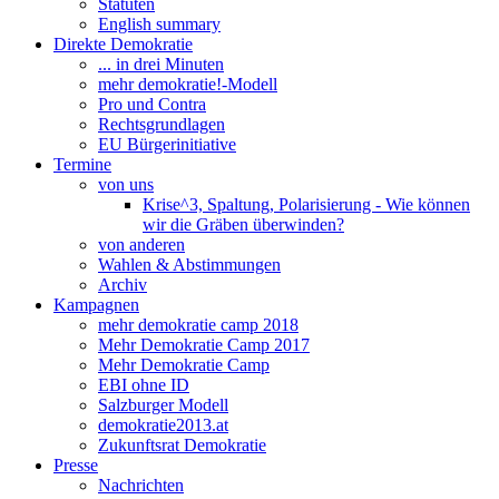
Statuten
English summary
Direkte Demokratie
... in drei Minuten
mehr demokratie!-Modell
Pro und Contra
Rechtsgrundlagen
EU Bürgerinitiative
Termine
von uns
Krise^3, Spaltung, Polarisierung - Wie können
wir die Gräben überwinden?
von anderen
Wahlen & Abstimmungen
Archiv
Kampagnen
mehr demokratie camp 2018
Mehr Demokratie Camp 2017
Mehr Demokratie Camp
EBI ohne ID
Salzburger Modell
demokratie2013.at
Zukunftsrat Demokratie
Presse
Nachrichten