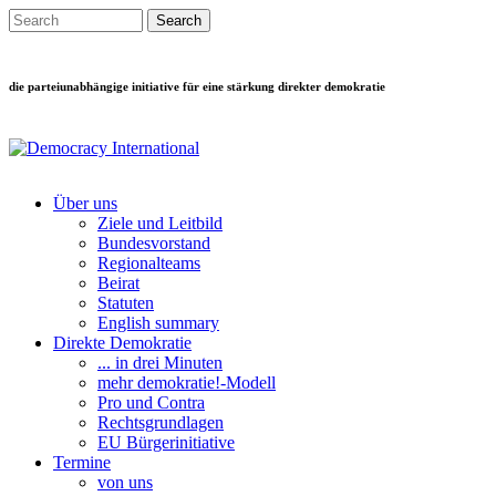
Direkt zum Inhalt
Search this site
Suchformular
die parteiunabhängige initiative für eine stärkung direkter demokratie
Über uns
Ziele und Leitbild
Main menu
Bundesvorstand
Regionalteams
Beirat
Statuten
English summary
Direkte Demokratie
... in drei Minuten
mehr demokratie!-Modell
Pro und Contra
Rechtsgrundlagen
EU Bürgerinitiative
Termine
von uns