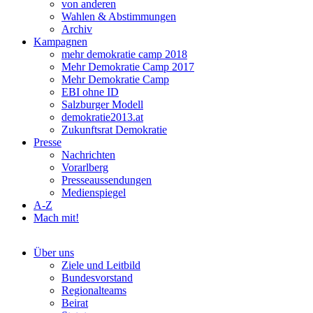
von anderen
Wahlen & Abstimmungen
Archiv
Kampagnen
mehr demokratie camp 2018
Mehr Demokratie Camp 2017
Mehr Demokratie Camp
EBI ohne ID
Salzburger Modell
demokratie2013.at
Zukunftsrat Demokratie
Presse
Nachrichten
Vorarlberg
Presseaussendungen
Medienspiegel
A-Z
Mach mit!
Über uns
Ziele und Leitbild
Bundesvorstand
Regionalteams
Beirat