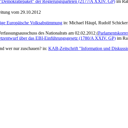
"Demokratiepaket" der Regierungsparteien (2177/A XXIV. GP)
im Rah
zeitung vom 29.10.2012
ftige Europäische Volksabstimmung
in: Michael Häupl, Rudolf Schicker 
Verfassungsausschuss des Nationalrats am 02.02.2012
(
Parlamentskorre
zentwurf über das EBI-Einführungsgesetz (1780/A XXIV. GP)
im Rah
und wer nur zuschauen? in:
KAB-Zeitschrift "Information und Diskussi