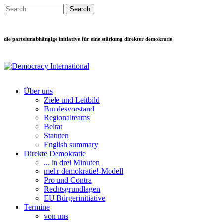
Direkt zum Inhalt
Search this site
Suchformular
die parteiunabhängige initiative für eine stärkung direkter demokratie
Über uns
Ziele und Leitbild
Main menu
Bundesvorstand
Regionalteams
Beirat
Statuten
English summary
Direkte Demokratie
... in drei Minuten
mehr demokratie!-Modell
Pro und Contra
Rechtsgrundlagen
EU Bürgerinitiative
Termine
von uns