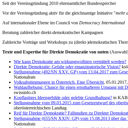
Seit der Vereinsgründung 2010 ehrenamtlicher Bundessprecher
Vor der Vereinsgründung aktiv für die gleichnamige Initiative "
mehr d
Auf internationaler Ebene im Council von
Democracy International
Beratung zahlreicher direkt-demokratischer Kampagnen
Zahlreiche Vorträge und Workshops zu (direkt-)demokratischen The
Texte und Expertise für Direkte Demokratie von unten
(Auswahl
Wie kann Demokratie am wirkungsvollsten vermittelt werden?
Direkte Demokratie: Gefahr oder emanzipatorische Vision?
ksö
Stellungnahme (492/SN XXV. GP) vom 13.04.2017 zum Geset
Nationalrats
Volksabstimmungen in Österreich. Eine Übersicht
, 05.01.2017,
Wahlaufhebung: Chance für einen ernsthafteren Umgang mit Dem
swissinfo.ch
Kopflastiges Ideengebilde oder gelebte Grundhaltung?
in KAB-Z
Stellungnahme vom 09.03.2015 zum Gesetzentwurf des oberöst
oberösterreichischen Landtag
Reif für Direkte Demokratie? Fallstudien zu Direkter Demokrati
Stellungnahme (655/SN XXIV. GP) vom 15.08.2013 über das 
Nationalrats