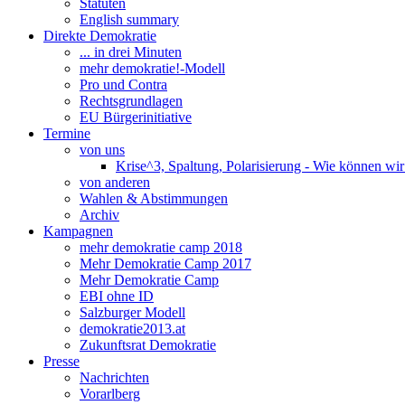
Statuten
English summary
Direkte Demokratie
... in drei Minuten
mehr demokratie!-Modell
Pro und Contra
Rechtsgrundlagen
EU Bürgerinitiative
Termine
von uns
Krise^3, Spaltung, Polarisierung - Wie können wi
von anderen
Wahlen & Abstimmungen
Archiv
Kampagnen
mehr demokratie camp 2018
Mehr Demokratie Camp 2017
Mehr Demokratie Camp
EBI ohne ID
Salzburger Modell
demokratie2013.at
Zukunftsrat Demokratie
Presse
Nachrichten
Vorarlberg