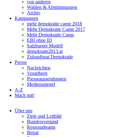
von anderen
Wahlen & Abstimmungen
Archiv
Kampagnen
mehr demokratie camp 2018
Mehr Demokratie Camp 2017
Mehr Demokratie Camp
EBI ohne ID
Salzburger Modell
demokratie2013.at
Zukunftsrat Demokratie
Presse
Nachrichten
Vorarlberg
Presseaussendungen
Medienspiegel
A-Z
Mach mit!
Über uns
Ziele und Leitbild
Bundesvorstand
Regionalteams
Beirat