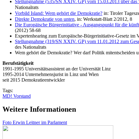
Stellungnahme (535/SN XXIV. GP) vom 15.03.2013 über das 
Nationalrats
Vorbild Island: Wem gehört die Demokratie?
in: Tiroler Tages
Direkte Demokratie von unten
, in: Werkstatt-Blatt 2/2012, 8
Die Europäische Bürgerinitiative - Ausgangspunkt für die kün
(2012) 58-68
Expertenhearing zum Europäische-Bürgerinitiative-Gesetz im 
Stellungnahme (319/SN XXIV. GP) vom 11.01.2012 zum Geset
des Nationalrats
Wem gehört die Demokratie? Wer darf Politik mitentscheiden 
Berufstätigkeit
1991-1995 Universitätsassistent an der Universität Linz
1995-2014 Unternehmensjurist in Linz und Wien​
seit 2015 Demokratieentwickler
Tags:
MD! Vorstand
Weitere Informationen
Foto Erwin Leitner im Parlament