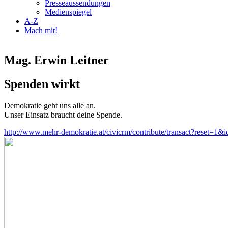
Presseaussendungen
Medienspiegel
A-Z
Mach mit!
Mag. Erwin Leitner
Spenden wirkt
Demokratie geht uns alle an.
Unser Einsatz braucht deine Spende.
http://www.mehr-demokratie.at/civicrm/contribute/transact?reset=1&