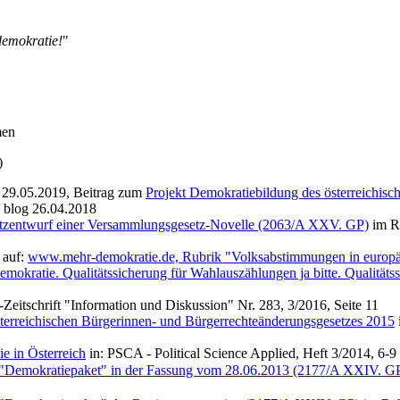
emokratie!
"
men
)
29.05.2019, Beitrag zum
Projekt Demokratiebildung des österreichisc
 blog 26.04.2018
zentwurf einer Versammlungsgesetz-Novelle (2063/A XXV. GP)
im Ra
 auf:
www.mehr-demokratie.de, Rubrik "Volksabstimmungen in europä
okratie. Qualitätssicherung für Wahlauszählungen ja bitte. Qualitäts
eitschrift "Information und Diskussion" Nr. 283, 3/2016, Seite 11
erreichischen Bürgerinnen- und Bürgerrechteänderungsgesetzes 2015
e in Österreich
in: PSCA - Political Science Applied, Heft 3/2014, 6-9
"Demokratiepaket" in der Fassung vom 28.06.2013 (2177/A XXIV. G